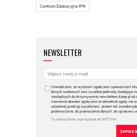
Centrum Edukacyjne IPN
NEWSLETTER
Oświadczam, że wyrażam zgodę oraz upoważniam Muzeu
danych osobowych oraz wszelkie podmioty działające na
niezbędnych do otrzymywania newslettera dzieje.pl od
momencie odwołać zgodę oraz że odwołanie zgody nie 
udzielonej przed jej wycofaniem. Jestem też świadomy/a
przetwarzania, do przenoszenia danych, do sprzeciwu 