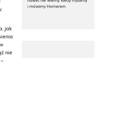
nawet nie wiemy, kiedy myślimy
e
i mówimy Homerem
.
, jak
sienia
 w
ż nie
 –