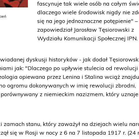
fascynuje tak wiele osób na całym świe
dlaczego wiele środowisk nigdy nie zd
cień
się na jego jednoznaczne potępienie" –
zapowiedział Jarosław Tęsiorowski z
Wydziału Komunikacji Społecznej IPN.
iadanej dyskusji historyków - jak dodał Tęsiorowski
iami jak: "Dlaczego po upływie stulecia od rewolucji
a ideologia opiewana przez Lenina i Stalina wciąż znajdu
mo ogromu dokonywanych w imię rewolucji zbrodni,
e porównywany z niemieckim nazizmem, który uznaje 
i zamach stanu, który zaważył na dziejach wielu na
ął się w Rosji w nocy z 6 na 7 listopada 1917 r. (24