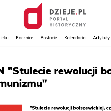
ieku
Rocznice
Postacie
Kalendaria
Artykuły
Przejdź
do
treści
"Stulecie rewolucji bol
omunizmu"
"Stulecie rewolucji bolszewickiej, cz