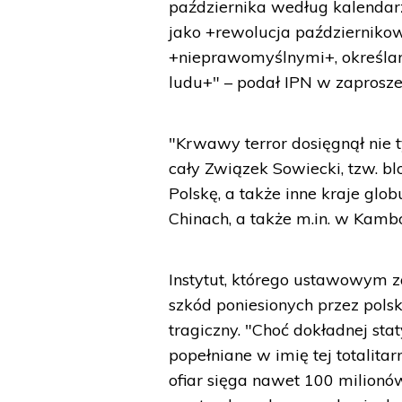
października według kalendarza
jako +rewolucja październiko
+nieprawomyślnymi+, określa
ludu+" – podał IPN w zaprosze
"Krwawy terror dosięgnął nie 
cały Związek Sowiecki, tzw. b
Polskę, a także inne kraje gl
Chinach, a także m.in. w Kambo
Instytut, którego ustawowym za
szkód poniesionych przez polsk
tragiczny. "Choć dokładnej stat
popełniane w imię tej totalitar
ofiar sięga nawet 100 milionó