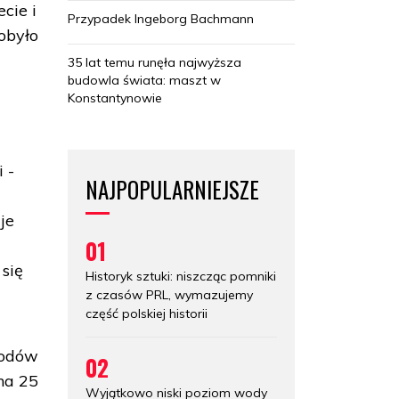
cie i
Przypadek Ingeborg Bachmann
obyło
35 lat temu runęła najwyższa
budowla świata: maszt w
Konstantynowie
 -
NAJPOPULARNIEJSZE
je
01
się
Historyk sztuki: niszcząc pomniki
z czasów PRL, wymazujemy
część polskiej historii
rodów
02
 na 25
Wyjątkowo niski poziom wody