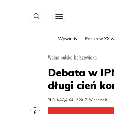
Wywiady
Polska w XX w
Search
Wojna polsko-bolszewicka
Debata w IPN 
długi cień k
PUBLIKACJA: 04.12.2017
Wiadomości