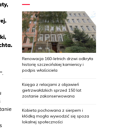
aty,
ej.
ki,
chta.
Renowacja 160-letnich drzwi odkryła
historię szczecińskiej kamienicy i
podpis właściciela
".
Księga z relacjami z objawień
gietrzwałdzkich sprzed 150 lat
u
zostanie zakonserwowana
ś
tanie
Kobieta pochowana z sierpem i
kłódką mogła wywodzić się spoza
lokalnej społeczności
s