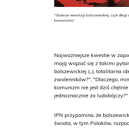
"Stulecie rewolucji bolszewickiej, czyli długi 
komunizmu"
Najważniejsze kwestie w zapow
mają wiązać się z takimi pytan
bolszewickiej (...), totalitarn
zwolenników?", "Dlaczego, mi
komunizm nie jest dziś chętni
jednoznacznie za ludobójczy?"
IPN przypomina, że bolszewick
świata, w tym Polaków, rozpocz