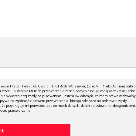
m Historii Polski, ul. Gwardii 1, 01-538 Warszawa, (dalej MHP) jako Administratora
 rzecz lub zlecenie MHP do przetwarzania moich danych osob. (e-mail) w zakresie i celac
 dnia wyrażenia tej zgody do jej odwołania. Jestem świadomy/a, że mam prawo w dowoln
wpływa na zgodność z prawem przetwarzania, którego dokonano na podstawie zgody
, że przysługuje mi prawo dostępu do moich danych, do ich sprostowania, do ograniczeni
wobec przetwarzania.