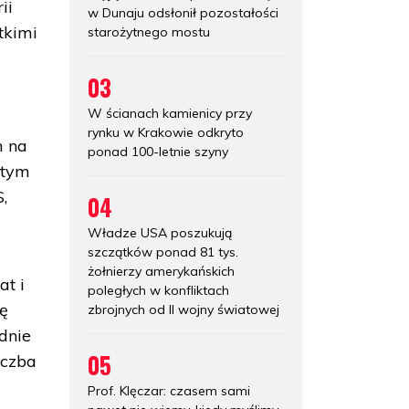
ii
w Dunaju odsłonił pozostałości
tkimi
starożytnego mostu
03
W ścianach kamienicy przy
rynku w Krakowie odkryto
m na
ponad 100-letnie szyny
 tym
,
04
Władze USA poszukują
szczątków ponad 81 tys.
żołnierzy amerykańskich
at i
poległych w konfliktach
ię
zbrojnych od II wojny światowej
odnie
05
iczba
Prof. Klęczar: czasem sami