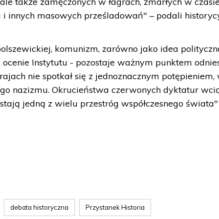
 ale także zamęczonych w łagrach, zmarłych w czasi
a i innych masowych prześladowań" – podali historycy
bolszewickiej, komunizm, zarówno jako idea polityczna
w ocenie Instytutu - pozostaje ważnym punktem odnie
krajach nie spotkał się z jednoznacznym potępieniem,
ego nazizmu. Okrucieństwa czerwonych dyktatur wcią
tają jedną z wielu przestróg współczesnego świata"
debata historyczna
Przystanek Historia