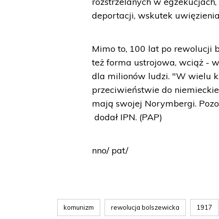
rozstrzelanych w egzekucjach,
deportacji, wskutek uwięzieni
Mimo to, 100 lat po rewolucji 
też forma ustrojowa, wciąż - 
dla milionów ludzi. "W wielu 
przeciwieństwie do niemiecki
mają swojej Norymbergi. Pozos
dodał IPN. (PAP)
nno/ pat/
komunizm
rewolucja bolszewicka
1917