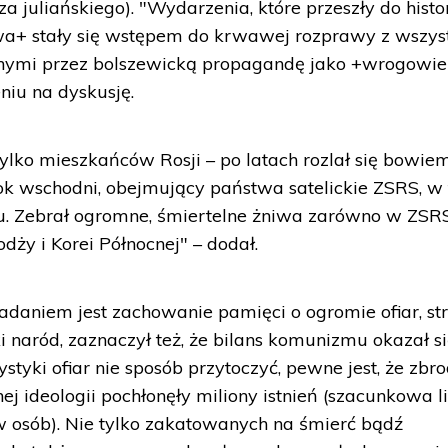
 juliańskiego). "Wydarzenia, które przeszły do histor
wa+ stały się wstępem do krwawej rozprawy z wszys
nymi przez bolszewicką propagandę jako +wrogowie
niu na dyskusję.
tylko mieszkańców Rosji – po latach rozlał się bowie
lok wschodni, obejmujący państwa satelickie ZSRS, w
obu. Zebrał ogromne, śmiertelne żniwa zarówno w ZSRS
dży i Korei Północnej" – dodał.
daniem jest zachowanie pamięci o ogromie ofiar, str
i naród, zaznaczył też, że bilans komunizmu okazał s
ystyki ofiar nie sposób przytoczyć, pewne jest, że zbr
nej ideologii pochłonęły miliony istnień (szacunkowa l
w osób). Nie tylko zakatowanych na śmierć bądź