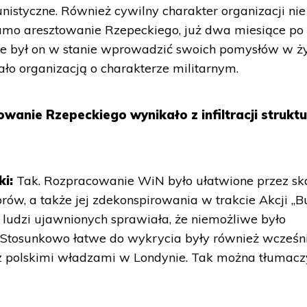
nistyczne. Również cywilny charakter organizacji nie
Samo aresztowanie Rzepeckiego, już dwa miesiące po
ie był on w stanie wprowadzić swoich pomysłów w ży
ało organizacją o charakterze militarnym.
owanie Rzepeckiego wynikało z infiltracji struktu
ki:
Tak. Rozpracowanie WiN było ułatwione przez sk
orów, a także jej zdekonspirowania w trakcie Akcji „Bu
 ludzi ujawnionych sprawiała, że niemożliwe było
. Stosunkowo łatwe do wykrycia były również wcześn
 z polskimi władzami w Londynie. Tak można tłumacz