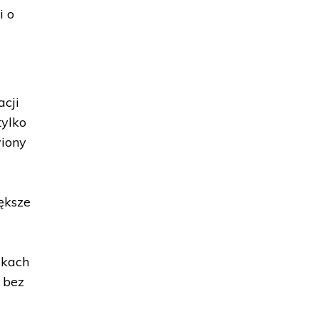
i o
acji
tylko
wiony
i
iększe
zkach
 bez