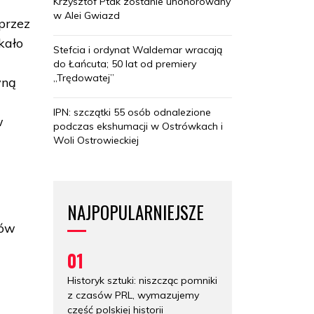
Krzysztof Ptak zostanie uhonorowany
w Alei Gwiazd
przez
kało
Stefcia i ordynat Waldemar wracają
do Łańcuta; 50 lat od premiery
„Trędowatej”
yną
IPN: szczątki 55 osób odnalezione
w
podczas ekshumacji w Ostrówkach i
Woli Ostrowieckiej
NAJPOPULARNIEJSZE
rów
01
Historyk sztuki: niszcząc pomniki
z czasów PRL, wymazujemy
część polskiej historii