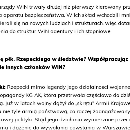
arządy WiN trwały dłużej niż pierwszy kierowany pr
 aparatu bezpieczeństwa. W ich skład wchodzili mni
erali się na nowych ludziach i strukturach, więc dota
a do struktur WiN agentury i ich stopniowe
ę płk. Rzepeckiego w śledztwie? Współpracując 
nie innych członków WiN?
i:
Rzepecki mimo legendy jego działalności wojenne
Propagandy KG AK, która przetrwała częściowo do dziś,
ą. Już w latach wojny dążył do „skrętu” Armii Krajow
ona nie tyle armią państwową, co raczej zaangażowa
cowej polityki. Stąd jego działania wymierzone prze
mu i dążenie do wywołania powstania w Warszawie