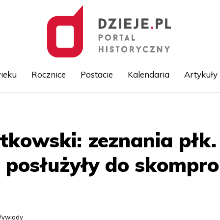
ieku
Rocznice
Postacie
Kalendaria
Artykuły
Przejdź
do
treści
utkowski: zeznania płk
N posłużyły do skompr
ywiady