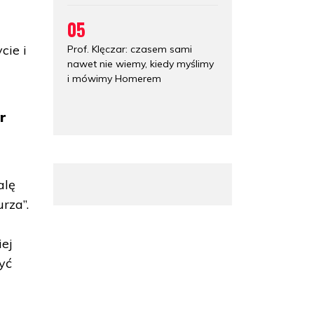
05
cie i
Prof. Klęczar: czasem sami
nawet nie wiemy, kiedy myślimy
i mówimy Homerem
r
alę
rza”.
iej
yć