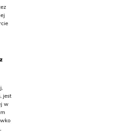
zez
ej
rcie
z
j,
 jest
ej w
nym
ciwko
,