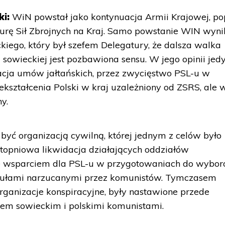
i:
WiN powstał jako kontynuacja Armii Krajowej, po
turę Sił Zbrojnych na Kraj. Samo powstanie WIN wyni
kiego, który był szefem Delegatury, że dalsza walka
sowieckiej jest pozbawiona sensu. W jego opinii jed
izacja umów jałtańskich, przez zwycięstwo PSL-u w
ształcenia Polski w kraj uzależniony od ZSRS, ale 
y.
być organizacją cywilną, której jednym z celów było
 stopniowa likwidacja działających oddziałów
że wsparciem dla PSL-u w przygotowaniach do wybo
egułami narzucanymi przez komunistów. Tymczasem
organizacje konspiracyjne, były nastawione przede
em sowieckim i polskimi komunistami.