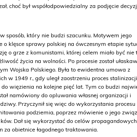
zał, choć był współodpowiedzialny za podjęcie decyzj
 w sposób, który nie budzi szacunku. Motywem jego
 o klęsce sprawy polskiej na ówczesnym etapie sytu
ję o grze z komunistami, której celem miało być nie 
żliwość życia na wolności. Po procesie został ułaska
nym Wojska Polskiego. Była to ewidentna umowa z
h w 1949 r., gdy uległ zaostrzeniu proces stalinizacj
 do więzienia na kolejne pięć lat. Tym co budzi najw
został namówiony do opluwania własnej organizacji i
ziwy. Przyczynił się więc do wykorzystania procesu
itowania podziemia, poprzez mówienie o jego zwią
ków. Dał się wykorzystać do celów propagandowych
 za obietnice łagodnego traktowania.