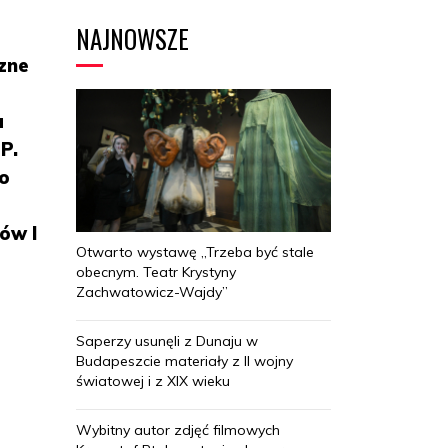
NAJNOWSZE
zne
a
P.
go
ów I
Otwarto wystawę „Trzeba być stale
obecnym. Teatr Krystyny
Zachwatowicz-Wajdy”
Saperzy usunęli z Dunaju w
Budapeszcie materiały z II wojny
światowej i z XIX wieku
Wybitny autor zdjęć filmowych