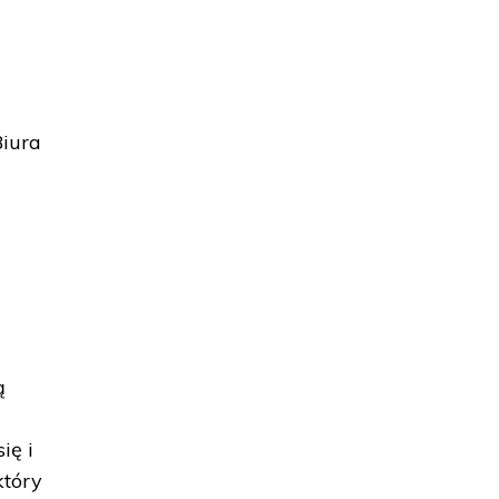
Biura
ą
ię i
który