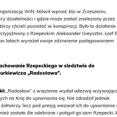
organizację WiN. Mówił wprost, kto w Zrzeszeniu
y działalności i gdzie może zostać znaleziony przez
tórzy chcieli pozostać w konspiracji. Było to działanie
przyjaźniony z Rzepeckim Aleksander Gieysztor, szef 
 po latach wyrażał swoje zdziwienie postępowaniem
zachowanie Rzepeckiego w sledztwie do
zurkiewicza „Radosława”.
i:
„Radosław” z więzienia wydał odezwę wzywając
nych na Kraj do ujawniania się. Nie zdradził jednak
żołnierzy, lecz pod presją wezwał ich do ujawniania s
nież zostało źle odebrane i potępił go sam Rzepecki, 