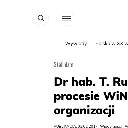
Wywiady
Polska w XX w
Search
Stalinizm
Dr hab. T. R
procesie Wi
organizacji
PUBLIKACJA: 03.02.2017
Wiadomości
,
W