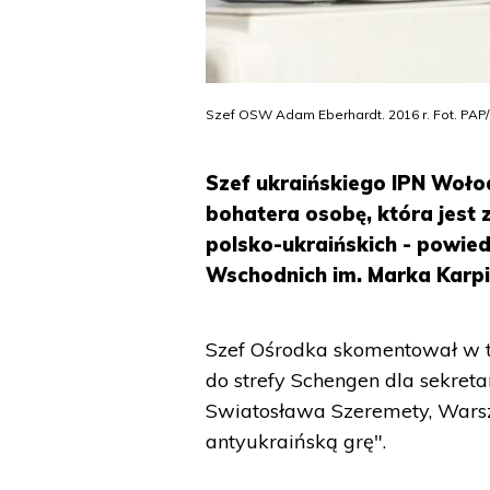
Szef OSW Adam Eberhardt. 2016 r. Fot. PAP/
Szef ukraińskiego IPN Woł
bohatera osobę, która jest 
polsko-ukraińskich - powie
Wschodnich im. Marka Karp
Szef Ośrodka skomentował w t
do strefy Schengen dla sekret
Swiatosława Szeremety, Warsz
antyukraińską grę".