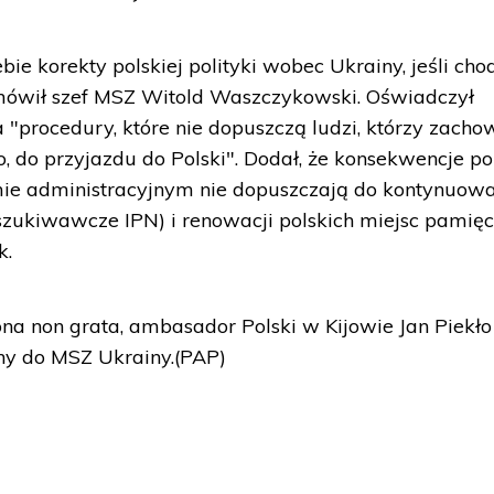
ie korekty polskiej polityki wobec Ukrainy, jeśli chod
 mówił szef MSZ Witold Waszczykowski. Oświadczył
"procedury, które nie dopuszczą ludzi, którzy zacho
o, do przyjazdu do Polski". Dodał, że konsekwencje p
omie administracyjnym nie dopuszczają do kontynuow
szukiwawcze IPN) i renowacji polskich miejsc pamięci
k.
na non grata, ambasador Polski w Kijowie Jan Piekło
ny do MSZ Ukrainy.(PAP)