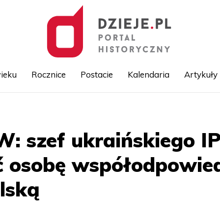
ieku
Rocznice
Postacie
Kalendaria
Artykuły
Przejdź
do
treści
: szef ukraińskiego IP
osobę współodpowied
olską