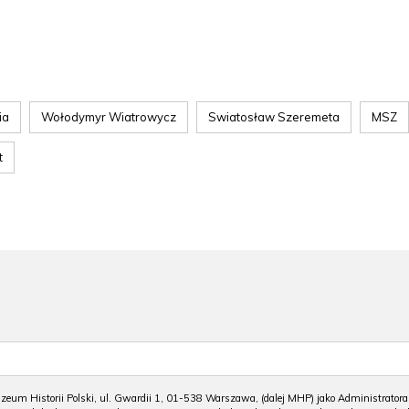
ia
Wołodymyr Wiatrowycz
Swiatosław Szeremeta
MSZ
t
m Historii Polski, ul. Gwardii 1, 01-538 Warszawa, (dalej MHP) jako Administratora