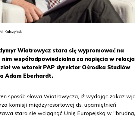
M. Kulczyński
odymyr Wiatrowycz stara się wypromować na
z nim współodpowiedzialna za napięcia w relacj
dział we wtorek PAP dyrektor Ośrodka Studiów
ia Adam Eberhardt.
en sposób słowa Wiatrowycza, iż wydając zakaz wj
arza komisji międzyresortowej ds. upamiętnień
awa stara się wciągnąć Unię Europejską w "brudną