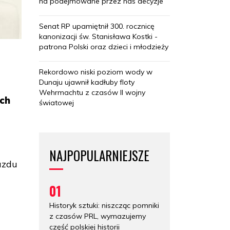
na podejmowane przez nas decyzje
Senat RP upamiętnił 300. rocznicę
kanonizacji św. Stanisława Kostki -
patrona Polski oraz dzieci i młodzieży
Rekordowo niski poziom wody w
Dunaju ujawnił kadłuby floty
Wehrmachtu z czasów II wojny
ach
światowej
NAJPOPULARNIEJSZE
azdu
01
,
Historyk sztuki: niszcząc pomniki
z czasów PRL, wymazujemy
część polskiej historii