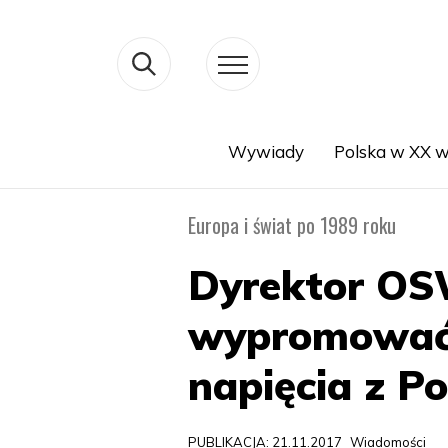
Wywiady
Polska w XX w
Search
Europa i świat po 1989 roku
Dyrektor OSW
wypromować 
napięcia z P
PUBLIKACJA: 21.11.2017
Wiadomości