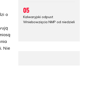
05
zi o
Kalwaryjski odpust
Wniebowzięcia NMP od niedzieli
wują
oniosą
ania
. Nie