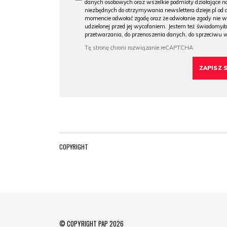
danych osobowych oraz wszelkie podmioty działające na
niezbędnych do otrzymywania newslettera dzieje.pl od
momencie odwołać zgodę oraz że odwołanie zgody nie 
udzielonej przed jej wycofaniem. Jestem też świadomy/a
przetwarzania, do przenoszenia danych, do sprzeciwu 
COPYRIGHT
© COPYRIGHT PAP 2026