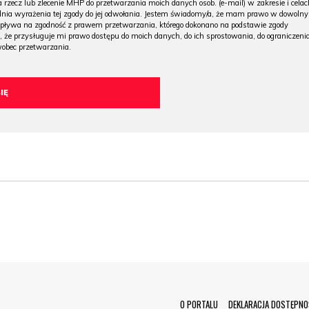
 rzecz lub zlecenie MHP do przetwarzania moich danych osob. (e-mail) w zakresie i celac
 dnia wyrażenia tej zgody do jej odwołania. Jestem świadomy/a, że mam prawo w dowoln
wpływa na zgodność z prawem przetwarzania, którego dokonano na podstawie zgody
, że przysługuje mi prawo dostępu do moich danych, do ich sprostowania, do ograniczeni
wobec przetwarzania.
O PORTALU
DEKLARACJA DOSTĘPNO