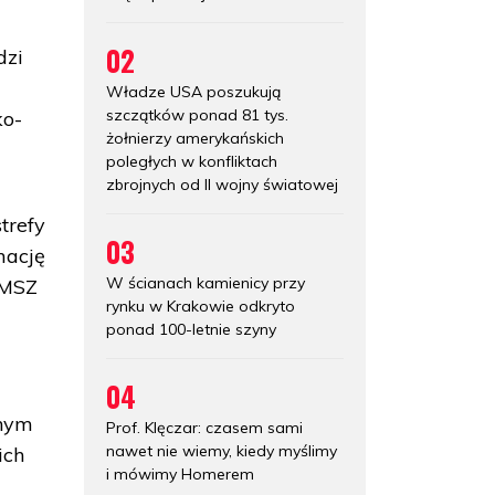
02
dzi
Władze USA poszukują
szczątków ponad 81 tys.
ko-
żołnierzy amerykańskich
poległych w konfliktach
zbrojnych od II wojny światowej
trefy
03
mację
W ścianach kamienicy przy
 MSZ
rynku w Krakowie odkryto
ponad 100-letnie szyny
04
anym
Prof. Klęczar: czasem sami
nawet nie wiemy, kiedy myślimy
ich
i mówimy Homerem