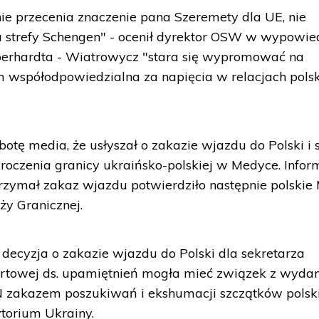
ie przecenia znaczenie pana Szeremety dla UE, nie
 strefy Schengen" - ocenił dyrektor OSW w wypowie
berhardta - Wiatrowycz "stara się wypromować na
nim współodpowiedzialna za napięcia w relacjach pols
tę media, że usłyszał o zakazie wjazdu do Polski i s
oczenia granicy ukraińsko-polskiej w Medyce. Infor
otrzymał zakaz wjazdu potwierdziło następnie polskie
ży Granicznej.
 decyzja o zakazie wjazdu do Polski dla sekretarza
sortowej ds. upamiętnień mogła mieć związek z wyd
PN zakazem poszukiwań i ekshumacji szczątków polsk
ytorium Ukrainy.