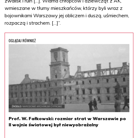
zwalisk i ruin […]. Widma chłopców i dziewcząt z AK,
wmieszane w tłumy mieszkańców, którzy byli wraz z
bojownikami Warszawy jej obliczem i duszą, uśmiechem,
rozpaczą i strachem. […]”.
OGLĄDAJ RÓWNIEŻ
Prof. W. Fałkowski: rozmiar strat w Warszawie po
II wojnie światowej był niewyobrażalny