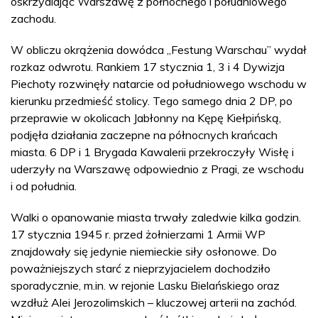
oskrzydlając Warszawę z północnego i południowego
zachodu.
W obliczu okrążenia dowódca „Festung Warschau” wydał
rozkaz odwrotu. Rankiem 17 stycznia 1, 3 i 4 Dywizja
Piechoty rozwinęły natarcie od południowego wschodu w
kierunku przedmieść stolicy. Tego samego dnia 2 DP, po
przeprawie w okolicach Jabłonny na Kępę Kiełpińską,
podjęła działania zaczepne na północnych krańcach
miasta. 6 DP i 1 Brygada Kawalerii przekroczyły Wisłę i
uderzyły na Warszawę odpowiednio z Pragi, ze wschodu
i od południa.
Walki o opanowanie miasta trwały zaledwie kilka godzin.
17 stycznia 1945 r. przed żołnierzami 1 Armii WP
znajdowały się jedynie niemieckie siły osłonowe. Do
poważniejszych starć z nieprzyjacielem dochodziło
sporadycznie, m.in. w rejonie Lasku Bielańskiego oraz
wzdłuż Alei Jerozolimskich – kluczowej arterii na zachód.