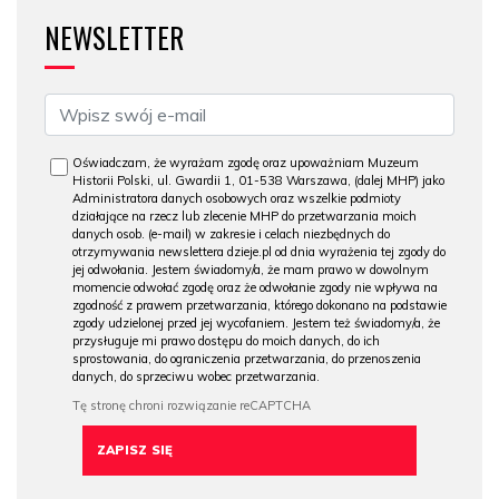
NEWSLETTER
Oświadczam, że wyrażam zgodę oraz upoważniam Muzeum
Historii Polski, ul. Gwardii 1, 01-538 Warszawa, (dalej MHP) jako
Administratora danych osobowych oraz wszelkie podmioty
działające na rzecz lub zlecenie MHP do przetwarzania moich
danych osob. (e-mail) w zakresie i celach niezbędnych do
otrzymywania newslettera dzieje.pl od dnia wyrażenia tej zgody do
jej odwołania. Jestem świadomy/a, że mam prawo w dowolnym
momencie odwołać zgodę oraz że odwołanie zgody nie wpływa na
zgodność z prawem przetwarzania, którego dokonano na podstawie
zgody udzielonej przed jej wycofaniem. Jestem też świadomy/a, że
przysługuje mi prawo dostępu do moich danych, do ich
sprostowania, do ograniczenia przetwarzania, do przenoszenia
danych, do sprzeciwu wobec przetwarzania.