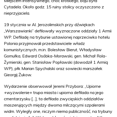
Miejscem intensywnego, choć krótkiego, boju była
Cytadela. Około godz. 15 ruiny stolicy oczyszczono z
nieprzyjaciela.
19 stycznia w Al. Jerozolimskich przy dźwiękach
„Warszawianki” defilowały wyznaczone oddziały 1 Armii
WP. Defiladę na trybunie ustawionej naprzeciwko hotelu
Polonia przyjmowali przedstawiciele władz
komunistycznych, m.in. Bolesław Bierut, Władysław
Gomułka, Edward Osóbka-Morawski, gen. Michał Rola-
Żymierski, gen. Stanisław Popławski (dowodził 1 Armią
WP), płk Marian Spychalski oraz sowiecki marszałek
Gieorgij Żukow.
Wydarzenie obserwował Jeremi Przybora: „Upiorne
+wyzwolenie+ trupa miasta i upiorna defilada na jego
cmentarzysku […], ta defilada zwycięskich oddziałów
maszerujących między dwoma milczącymi szpalerami
widm. Wyległy one, niczym niema publiczność, na trybuny