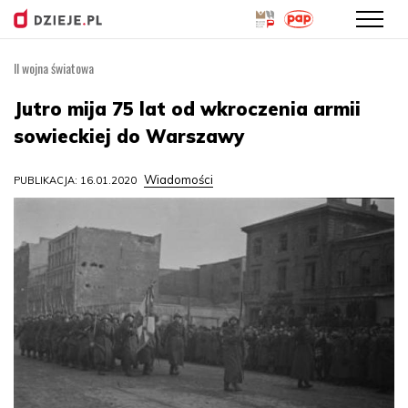
II wojna światowa
Przejdź
do
Jutro mija 75 lat od wkroczenia armii
treści
sowieckiej do Warszawy
Wiadomości
PUBLIKACJA: 16.01.2020