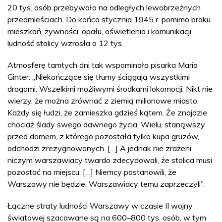
20 tys. osób przebywało na odległych lewobrzeżnych
przedmieściach. Do końca stycznia 1945 r. pomimo braku
mieszkań, żywności, opału, oświetlenia i komunikacji
ludność stolicy wzrosła o 12 tys.
Atmosferę tamtych dni tak wspominała pisarka Maria
Ginter: „Niekończące się tłumy ściągają wszystkimi
drogami. Wszelkimi możliwymi środkami lokomocji. Nikt nie
wierzy, że można zrównać z ziemią milionowe miasto.
Każdy się łudzi, że zamieszka gdzieś kątem. Że znajdzie
chociaż ślady swego dawnego życia. Wielu, stanąwszy
przed domem, z którego pozostała tylko kupa gruzów,
odchodzi zrezygnowanych. […] A jednak nie zrażeni
niczym warszawiacy twardo zdecydowali, że stolica musi
pozostać na miejscu. […] Niemcy postanowili, że
Warszawy nie będzie. Warszawiacy temu zaprzeczyli”.
Łączne straty ludności Warszawy w czasie II wojny
światowej szacowane są na 600–800 tys. osób, w tym