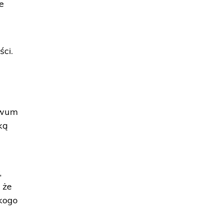
e
ci.
hiwum
ką
,
 że
 kogo