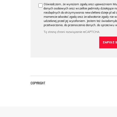
Oświadczam, że wyrażam zgodę oraz upoważniam Muzeu
danych osobowych oraz wszelkie podmioty działające na
niezbędnych do otrzymywania newslettera dzieje.pl od
momencie odwołać zgodę oraz że odwołanie zgody nie 
udzielonej przed jej wycofaniem. Jestem też świadomy/a
przetwarzania, do przenoszenia danych, do sprzeciwu 
COPYRIGHT