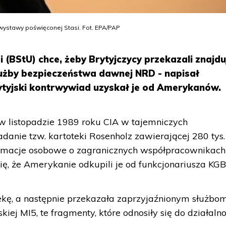
wystawy poświęconej Stasi. Fot. EPA/PAP
i (BStU) chce, żeby Brytyjczycy przekazali znajd
służby bezpieczeństwa dawnej NRD - napisał
tyjski kontrwywiad uzyskał je od Amerykanów.
w listopadzie 1989 roku CIA w tajemniczych
danie tzw. kartoteki Rosenholz zawierającej 280 tys.
ormacje osobowe o zagranicznych współpracownikach
, że Amerykanie odkupili je od funkcjonariusza KGB
ekę, a następnie przekazała zaprzyjaźnionym służbo
j MI5, te fragmenty, które odnosiły się do działalno