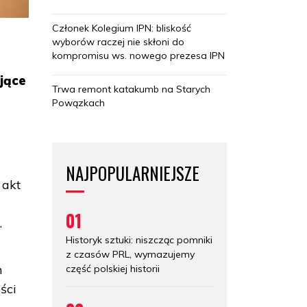
Członek Kolegium IPN: bliskość
wyborów raczej nie skłoni do
kompromisu ws. nowego prezesa IPN
ujące
Trwa remont katakumb na Starych
Powązkach
NAJPOPULARNIEJSZE
 akt
01
.
Historyk sztuki: niszcząc pomniki
z czasów PRL, wymazujemy
m
część polskiej historii
ści