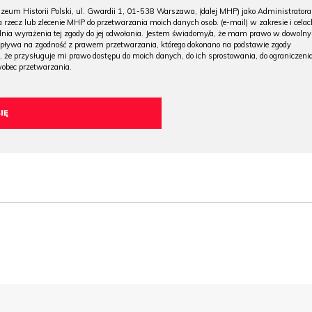
m Historii Polski, ul. Gwardii 1, 01-538 Warszawa, (dalej MHP) jako Administratora
 rzecz lub zlecenie MHP do przetwarzania moich danych osob. (e-mail) w zakresie i celac
 dnia wyrażenia tej zgody do jej odwołania. Jestem świadomy/a, że mam prawo w dowoln
wpływa na zgodność z prawem przetwarzania, którego dokonano na podstawie zgody
, że przysługuje mi prawo dostępu do moich danych, do ich sprostowania, do ograniczeni
wobec przetwarzania.