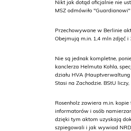
Nikt jak dotąd oficjalnie nie 
MSZ odmówiło "Guardianowi" 
Przechowywane w Berlinie akta
Obejmują m.in. 1,4 mln zdjęć i
Nie są jednak kompletne, pon
kanclerza Helmuta Kohla, spe
działu HVA (Hauptverwaltung 
Stasi na Zachodzie. BStU liczy
Rosenholz zawiera m.in. kopi
informatorów i osób namierzan
dzięki tym aktom uzyskają dokł
szpiegowali i jak wywiad NRD 