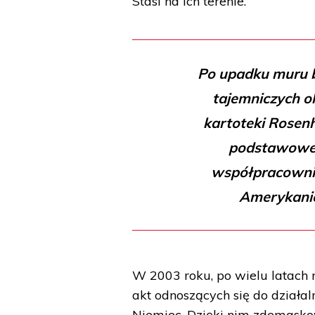
Stasi na ich terenie.
Po upadku muru b
tajemniczych o
kartoteki Rosenh
podstawowe 
współpracownik
Amerykanie 
W 2003 roku, po wielu latach 
akt odnoszących się do działal
Niemiec. Dzięki nim zdemaskow