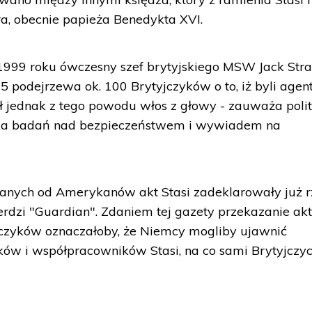
a, obecnie papieża Benedykta XVI.
1999 roku ówczesny szef brytyjskiego MSW Jack Str
5 podejrzewa ok. 100 Brytyjczyków o to, iż byli age
dł jednak z tego powodu włos z głowy - zauważa poli
odka badań nad bezpieczeństwem i wywiadem na
anych od Amerykanów akt Stasi zadeklarowały już 
ierdzi "Guardian". Zdaniem tej gazety przekazanie ak
czyków oznaczałoby, że Niemcy mogliby ujawnić
ków i współpracowników Stasi, na co sami Brytyjczy