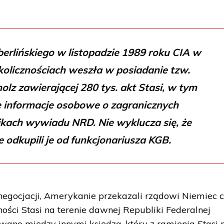
erlińskiego w listopadzie 1989 roku CIA w
kolicznościach weszła w posiadanie tzw.
olz zawierającej 280 tys. akt Stasi, w tym
informacje osobowe o zagranicznych
ach wywiadu NRD. Nie wyklucza się, że
odkupili je od funkcjonariusza KGB.
negocjacji, Amerykanie przekazali rządowi Niemiec 
ności Stasi na terenie dawnej Republiki Federalnej
ano między innymi księdza, który z ramienia Stasi 