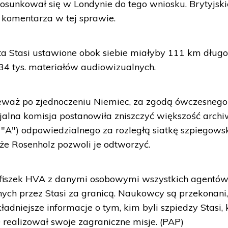
ustosunkował się w Londynie do tego wniosku. Brytyjski
komentarza w tej sprawie.
 Stasi ustawione obok siebie miałyby 111 km długoś
 34 tys. materiałów audiowizualnych.
ieważ po zjednoczeniu Niemiec, za zgodą ówczesnego
cjalna komisja postanowiła zniszczyć większość arc
"A") odpowiedzialnego za rozległą siatkę szpiegows
, że Rosenholz pozwoli je odtworzyć.
e fiszek HVA z danymi osobowymi wszystkich agentów
ych przez Stasi za granicą. Naukowcy są przekonani,
adniejsze informacje o tym, kim byli szpiedzy Stasi,
realizował swoje zagraniczne misje. (PAP)