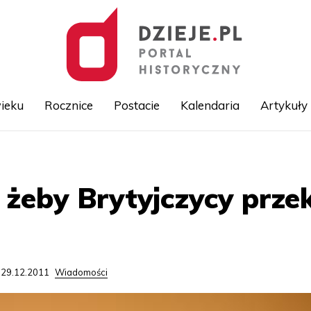
ieku
Rocznice
Postacie
Kalendaria
Artykuły
Przejdź
do
treści
 żeby Brytyjczycy prze
 29.12.2011
Wiadomości