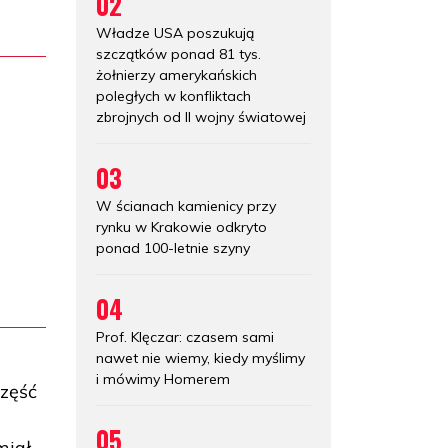
02
Władze USA poszukują
szczątków ponad 81 tys.
żołnierzy amerykańskich
poległych w konfliktach
zbrojnych od II wojny światowej
03
W ścianach kamienicy przy
rynku w Krakowie odkryto
ponad 100-letnie szyny
04
Prof. Klęczar: czasem sami
nawet nie wiemy, kiedy myślimy
i mówimy Homerem
część
05
miał