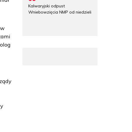
Kalwaryjski odpust
Wniebowzięcia NMP od niedzieli
aw
ntami
tolog
rządy
t
cy