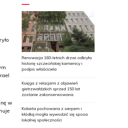
ń
ryło
Renowacja 160-letnich drzwi odkryła
historię szczecińskiej kamienicy i
nym
podpis właściciela
rael
Księga z relacjami z objawień
gietrzwałdzkich sprzed 150 lat
zostanie zakonserwowana
jnę w
Kobieta pochowana z sierpem i
muje
kłódką mogła wywodzić się spoza
lokalnej społeczności