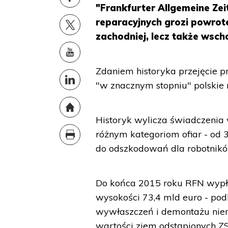
"Frankfurter Allgemeine Zei
reparacyjnych grozi powrote
zachodniej, lecz także wscho
Zdaniem historyka przejęcie p
"w znacznym stopniu" polskie 
Historyk wylicza świadczenia
różnym kategoriom ofiar - od 
do odszkodowań dla robotnik
Do końca 2015 roku RFN wypł
wysokości 73,4 mld euro - podk
wywłaszczeń i demontażu niem
wartości ziem odstąpionych ZS