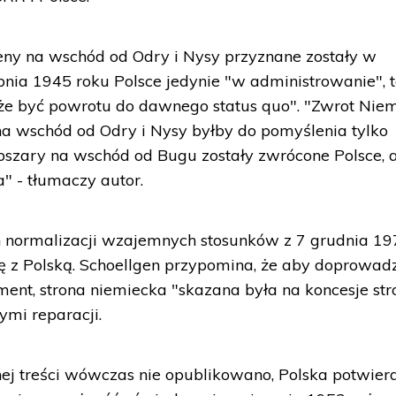
eny na wschód od Odry i Nysy przyznane zostały w
nia 1945 roku Polsce jedynie "w administrowanie", t
może być powrotu do dawnego status quo". "Zwrot Ni
na wschód od Odry i Nysy byłby do pomyślenia tylko
szary na wschód od Bugu zostały zwrócone Polsce, a
" - tłumaczy autor.
 normalizacji wzajemnych stosunków z 7 grudnia 19
cę z Polską. Schoellgen przypomina, że aby doprowad
ment, strona niemiecka "skazana była na koncesje str
ymi reparacji.
ej treści wówczas nie opublikowano, Polska potwierd