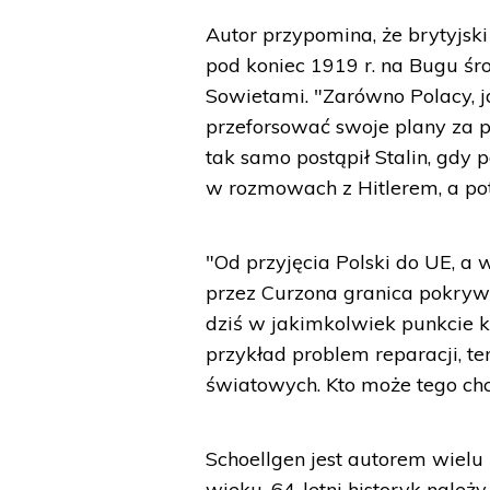
Autor przypomina, że brytyjsk
pod koniec 1919 r. na Bugu ś
Sowietami. "Zarówno Polacy, ja
przeforsować swoje plany za p
tak samo postąpił Stalin, gdy 
w rozmowach z Hitlerem, a pot
"Od przyjęcia Polski do UE, 
przez Curzona granica pokryw
dziś w jakimkolwiek punkcie 
przykład problem reparacji, t
światowych. Kto może tego chci
Schoellgen jest autorem wielu 
wieku. 64-letni historyk nal