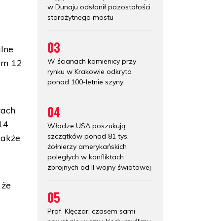
w Dunaju odsłonił pozostałości
starożytnego mostu
03
alne
W ścianach kamienicy przy
iem 12
rynku w Krakowie odkryto
ponad 100-letnie szyny
04
rach
14
Władze USA poszukują
szczątków ponad 81 tys.
także
żołnierzy amerykańskich
poległych w konfliktach
zbrojnych od II wojny światowej
 że
05
Prof. Klęczar: czasem sami