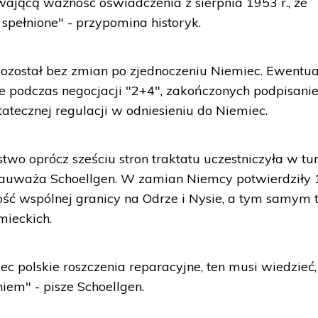
wającą ważność oświadczenia z sierpnia 1953 r., że
 spełnione" - przypomina historyk.
pozostał bez zmian po zjednoczeniu Niemiec. Ewentu
ne podczas negocjacji "2+4", zakończonych podpisan
tatecznej regulacji w odniesieniu do Niemiec.
stwo oprócz sześciu stron traktatu uczestniczyła w tu
 - zauważa Schoellgen. W zamian Niemcy potwierdziły 
ność wspólnej granicy na Odrze i Nysie, a tym samym 
mieckich.
c polskie roszczenia reparacyjne, ten musi wiedzieć,
iem" - pisze Schoellgen.