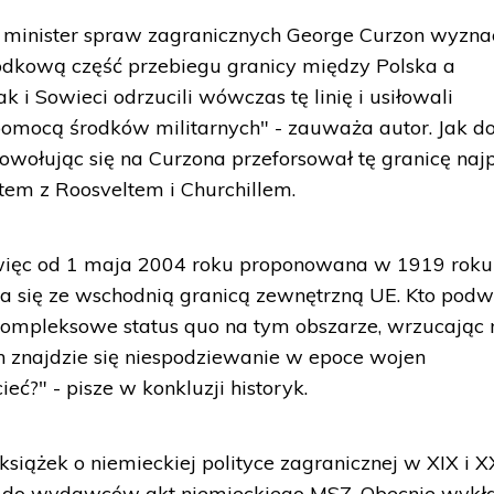
i minister spraw zagranicznych George Curzon wyzna
rodkową część przebiegu granicy między Polska a
k i Sowieci odrzucili wówczas tę linię i usiłowali
omocą środków militarnych" - zauważa autor. Jak do
powołując się na Curzona przeforsował tę granicę naj
em z Roosveltem i Churchillem.
a więc od 1 maja 2004 roku proponowana w 1919 roku
a się ze wschodnią granicą zewnętrzną UE. Kto pod
kompleksowe status quo na tym obszarze, wrzucając 
en znajdzie się niespodziewanie w epoce wojen
eć?" - pisze w konkluzji historyk.
książek o niemieckiej polityce zagranicznej w XIX i X
eży do wydawców akt niemieckiego MSZ. Obecnie wykł