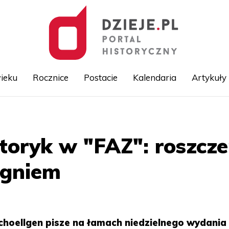
ieku
Rocznice
Postacie
Kalendaria
Artykuły
Przejdź
do
treści
storyk w "FAZ": roszcze
ogniem
Schoellgen pisze na łamach niedzielnego wydania