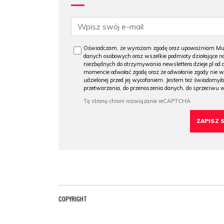
Oświadczam, że wyrażam zgodę oraz upoważniam Muzeu
danych osobowych oraz wszelkie podmioty działające na
niezbędnych do otrzymywania newslettera dzieje.pl od
momencie odwołać zgodę oraz że odwołanie zgody nie 
udzielonej przed jej wycofaniem. Jestem też świadomy/a
przetwarzania, do przenoszenia danych, do sprzeciwu 
COPYRIGHT