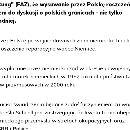
tung" (FAZ), że wysuwanie przez Polskę roszcze
m do dyskusji o polskich granicach - nie tylko
dniej.
rzez Polskę po wojnie dawnych ziem niemieckich pok
roszczenia reparacyjne wobec Niemiec.
 wypłacone przez niemiecki rząd w okresie powojen
3 mld marek niemieckich w 1952 roku dla państwa Iz
ów przymusowych w 2000 roku.
aciła świadczenia będące zadośćuczynieniem za wo
reśla Schoellgen, zastrzegając, że kwota ta nie obej
ieckiego przemysłu w strefach okupacyjnych oraz
RR i Polsce.