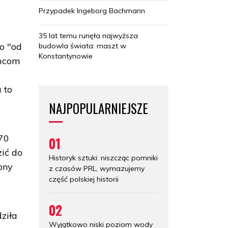
Przypadek Ingeborg Bachmann
35 lat temu runęła najwyższa
o "od
budowla świata: maszt w
Konstantynowie
emcom
 to
NAJPOPULARNIEJSZE
70
01
zić do
Historyk sztuki: niszcząc pomniki
ony
z czasów PRL, wymazujemy
część polskiej historii
02
ziła
Wyjątkowo niski poziom wody