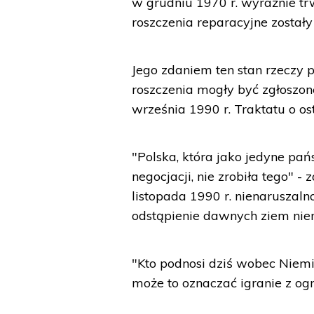
w grudniu 1970 r. wyraźnie tr
roszczenia reparacyjne zostały
Jego zdaniem ten stan rzeczy 
roszczenia mogły być zgłoszo
września 1990 r. Traktatu o os
"Polska, która jako jedyne pań
negocjacji, nie zrobiła tego"
listopada 1990 r. nienaruszal
odstąpienie dawnych ziem nie
"Kto podnosi dziś wobec Niemie
może to oznaczać igranie z ogn