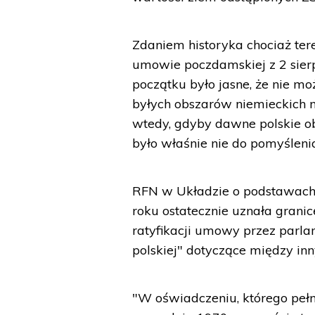
Zdaniem historyka chociaż ter
umowie poczdamskiej z 2 sierp
początku było jasne, że nie 
byłych obszarów niemieckich 
wtedy, gdyby dawne polskie ob
było właśnie nie do pomyślenia
RFN w Układzie o podstawach
roku ostatecznie uznała grani
ratyfikacji umowy przez parla
polskiej" dotyczące między inn
"W oświadczeniu, którego pełn