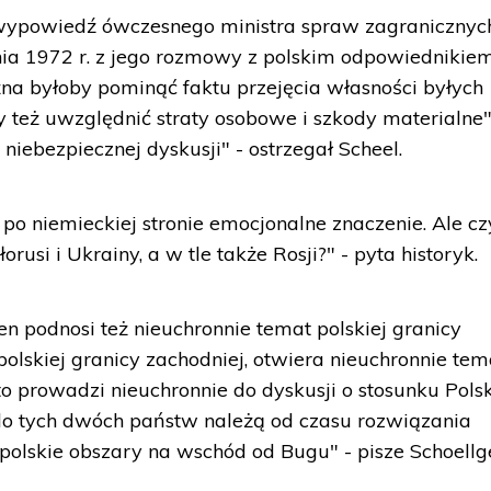
 wypowiedź ówczesnego ministra spraw zagranicznyc
ia 1972 r. z jego rozmowy z polskim odpowiednikie
żna byłoby pominąć faktu przejęcia własności byłych
y też uwzględnić straty osobowe i szkody materialne
niebezpiecznej dyskusji" - ostrzegał Scheel.
ł po niemieckiej stronie emocjonalne znaczenie. Ale cz
orusi i Ukrainy, a w tle także Rosji?" - pyta historyk.
ten podnosi też nieuchronnie temat polskiej granicy
polskiej granicy zachodniej, otwiera nieuchronnie tem
 to prowadzi nieuchronnie do dyskusji o stosunku Pols
 do tych dwóch państw należą od czasu rozwiązania
olskie obszary na wschód od Bugu" - pisze Schoellg