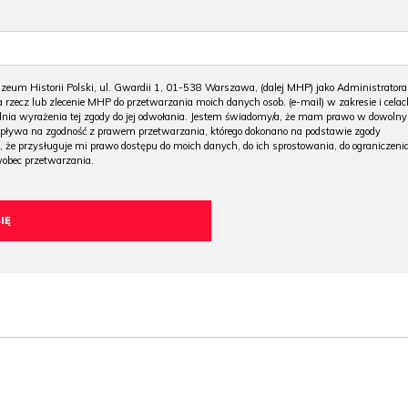
m Historii Polski, ul. Gwardii 1, 01-538 Warszawa, (dalej MHP) jako Administratora
 rzecz lub zlecenie MHP do przetwarzania moich danych osob. (e-mail) w zakresie i celac
 dnia wyrażenia tej zgody do jej odwołania. Jestem świadomy/a, że mam prawo w dowoln
wpływa na zgodność z prawem przetwarzania, którego dokonano na podstawie zgody
, że przysługuje mi prawo dostępu do moich danych, do ich sprostowania, do ograniczeni
wobec przetwarzania.