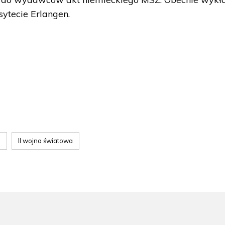
sytecie Erlangen.
i
II wojna światowa