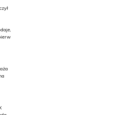
czył
daje,
pierw
waża
na
X
ada