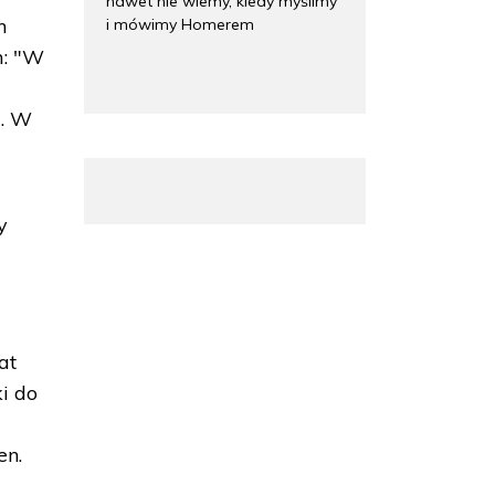
nawet nie wiemy, kiedy myślimy
h
i mówimy Homerem
m: "W
". W
y
at
ki do
en.