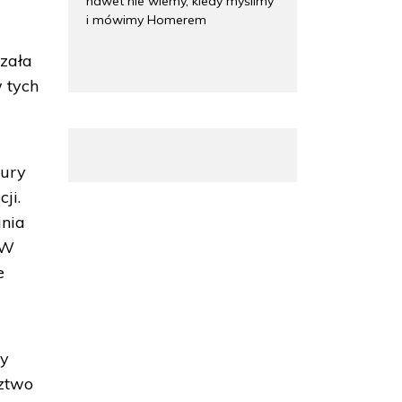
nawet nie wiemy, kiedy myślimy
i mówimy Homerem
azała
w tych
tury
ji.
ania
 W
e
ry
dztwo