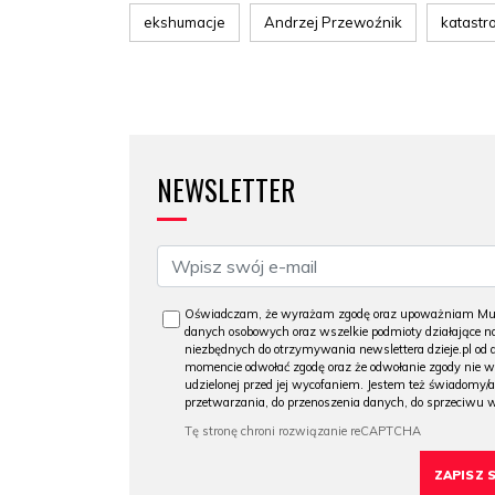
ekshumacje
Andrzej Przewoźnik
katastr
NEWSLETTER
Oświadczam, że wyrażam zgodę oraz upoważniam Muzeu
danych osobowych oraz wszelkie podmioty działające na
niezbędnych do otrzymywania newslettera dzieje.pl od
momencie odwołać zgodę oraz że odwołanie zgody nie 
udzielonej przed jej wycofaniem. Jestem też świadomy/a
przetwarzania, do przenoszenia danych, do sprzeciwu 