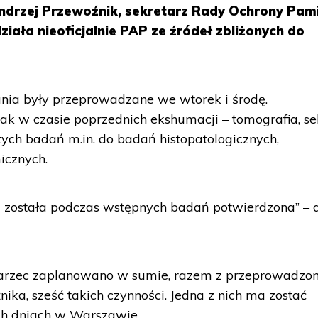
Andrzej Przewoźnik, sekretarz Rady Ochrony Pami
iała nieoficjalnie PAP ze źródeł zbliżonych do
ia były przeprowadzane we wtorek i środę.
k w czasie poprzednich ekshumacji – tomografia, se
zych badań m.in. do badań histopatologicznych,
icznych.
została podczas wstępnych badań potwierdzona” – 
marzec zaplanowano w sumie, razem z przeprowadzon
ka, sześć takich czynności. Jedna z nich ma zostać
ch dniach w Warszawie.