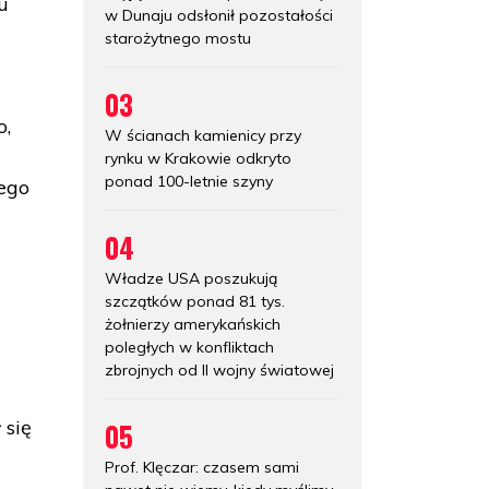
u
w Dunaju odsłonił pozostałości
starożytnego mostu
03
o,
W ścianach kamienicy przy
rynku w Krakowie odkryto
ponad 100-letnie szyny
iego
04
Władze USA poszukują
szczątków ponad 81 tys.
żołnierzy amerykańskich
poległych w konfliktach
zbrojnych od II wojny światowej
 się
05
Prof. Klęczar: czasem sami