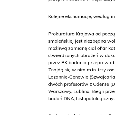
Kolejne ekshumacje, według in
Prokuratura Krajowa od począt
smoleńskiej jest niezbędna wo
możliwą zamianę ciał ofiar kat
stwierdzonych obrażeń w dokum
przez PK badania przeprowad
Znajdą się w nim m.in. trzy 
Lozannie-Genewie (Szwajcaria)
dwóch profesorów z Odense (Da
Warszawy, Lublina. Biegli prz
badań DNA, histopatologicznyc