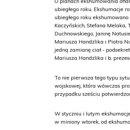
O planach ekshumowania ofiar
ubiegłego roku. Ekshumacje ro
ubiegłego roku ekshumowano w
Kaczyńskich, Stefana Melaka,
Duchnowskiego, Janinę Natusi
Mariusza Handzlika i Piotra N
jedną zamianę ciał - podsekre
Mariusza Handzlika i b. preze
To nie pierwsza tego typu syt
wojskowej, która wówczas pr
przypadku sześciu potwierdzo
W styczniu i lutym ekshumacje
w miniony wtorek, od ekshuma