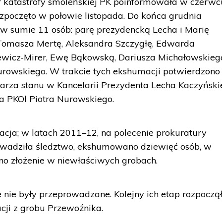
 katastrofy smoleńskiej PK poinformowała w czerwc
zpoczęto w połowie listopada. Do końca grudnia
 sumie 11 osób: parę prezydencką Lecha i Marię
 Tomasza Mertę, Aleksandra Szczygłę, Edwarda
ewicz-Mirer, Ewę Bąkowską, Dariusza Michałowskieg
urowskiego. W trakcie tych ekshumacji potwierdzono
tarza stanu w Kancelarii Prezydenta Lecha Kaczyńsk
sa PKOl Piotra Nurowskiego.
uacja; w latach 2011–12, na polecenie prokuratury
owadziła śledztwo, ekshumowano dziewięć osób, w
no złożenie w niewłaściwych grobach.
 nie były przeprowadzane. Kolejny ich etap rozpoczął
cji z grobu Przewoźnika.