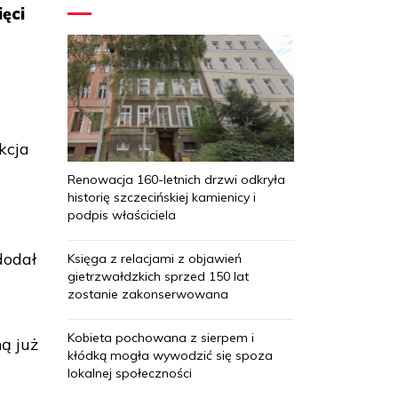
ęci
kcja
Renowacja 160-letnich drzwi odkryła
historię szczecińskiej kamienicy i
podpis właściciela
dodał
Księga z relacjami z objawień
gietrzwałdzkich sprzed 150 lat
zostanie zakonserwowana
Kobieta pochowana z sierpem i
ą już
kłódką mogła wywodzić się spoza
lokalnej społeczności