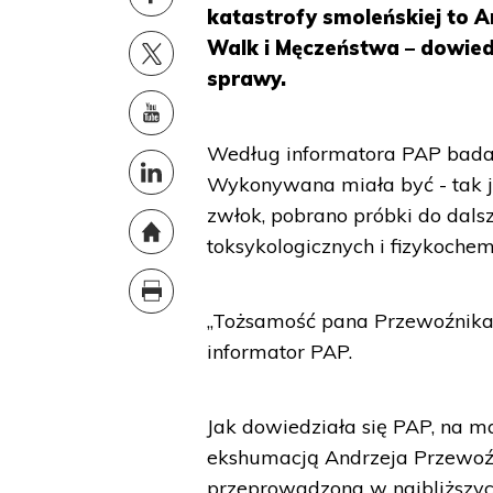
katastrofy smoleńskiej to 
Walk i Męczeństwa – dowiedz
sprawy.
Według informatora PAP badan
Wykonywana miała być - tak ja
zwłok, pobrano próbki do dals
toksykologicznych i fizykochem
„Tożsamość pana Przewoźnika 
informator PAP.
Jak dowiedziała się PAP, na 
ekshumacją Andrzeja Przewoźni
przeprowadzona w najbliższy