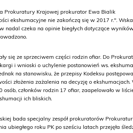
a Prokuratury Krajowej prokurator Ewa Bialik
ości ekshumacyjne nie zakończą się w 2017 r.". Wsk
rów nadal czeka na opinie biegłych dotyczące wynikó
prowadzono.
ły się ze sprzeciwem części rodzin ofiar. Do Prokura
kargi i wnioski o uchylenie postanowień ws. ekshumac
jednak na stanowisku, że przepisy Kodeksu postępow
ości złożenia zażalenia na decyzję o ekshumacjach.
 osób, członków rodzin 17 ofiar, zaapelowało w liści
umacji ich bliskich.
ńskiej bada specjalny zespół prokuratorów Prokuratu
ia ubiegłego roku PK po sześciu latach przejęła śle