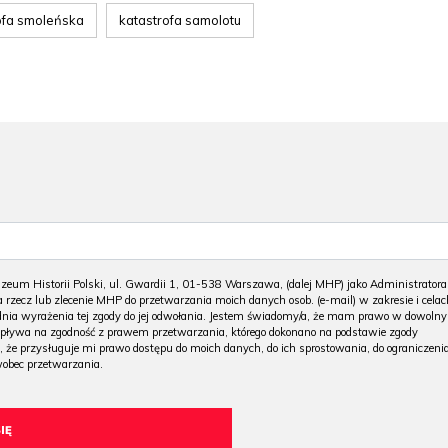
ofa smoleńska
katastrofa samolotu
m Historii Polski, ul. Gwardii 1, 01-538 Warszawa, (dalej MHP) jako Administratora
 rzecz lub zlecenie MHP do przetwarzania moich danych osob. (e-mail) w zakresie i celac
 dnia wyrażenia tej zgody do jej odwołania. Jestem świadomy/a, że mam prawo w dowoln
wpływa na zgodność z prawem przetwarzania, którego dokonano na podstawie zgody
, że przysługuje mi prawo dostępu do moich danych, do ich sprostowania, do ograniczeni
wobec przetwarzania.