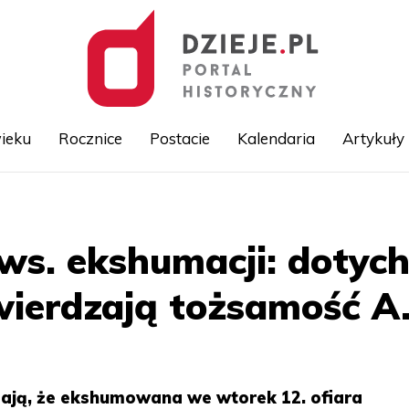
ieku
Rocznice
Postacie
Kalendaria
Artykuły
Przejdź
do
treści
e ws. ekshumacji: doty
wierdzają tożsamość A
ają, że ekshumowana we wtorek 12. ofiara