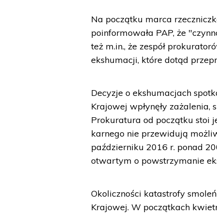
Na początku marca rzeczniczk
poinformowała PAP, że "czynn
też m.in., że zespół prokurato
ekshumacji, które dotąd prze
Decyzje o ekshumacjach spotka
Krajowej wpłynęły zażalenia, s
Prokuratura od początku stoi 
karnego nie przewidują możliw
październiku 2016 r. ponad 200
otwartym o powstrzymanie eksh
Okoliczności katastrofy smole
Krajowej. W początkach kwietn