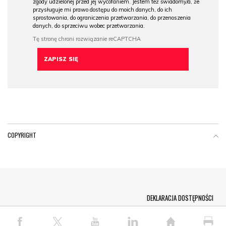
zgody udzielonej przed jej wycofaniem. Jestem też świadomy/a, że
przysługuje mi prawo dostępu do moich danych, do ich
sprostowania, do ograniczenia przetwarzania, do przenoszenia
danych, do sprzeciwu wobec przetwarzania.
COPYRIGHT
Menu Footer
DEKLARACJA DOSTĘPNOŚCI
© COPYRIGHT PAP 2026