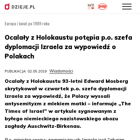
Europa i świat po 1989 roku
Przejdź
do
Ocalały z Holokaustu potępia p.o. szefa
treści
dyplomacji Izraela za wypowiedź o
Polakach
Wiadomości
PUBLIKACJA: 02.05.2019
Ocalały z Holokaustu 93-letni Edward Mosberg
skrytykował w czwartek p.o. szefa dyplomacji
Izraela za wypowiedź, że Polacy wyssali
antysemityzm z mlekiem matki – informuje „The
Times of Israel” w artykule sygnowanym z
byłego niemieckiego nazistowskiego obozu
zagłady Auschwitz-Birkenau.
P.o. ministra spraw zagranicznych Izraela jest "głupim