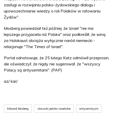
zasługi w rozwijaniu polsko-żydowskiego dialogu i
upowszechnianie wiedzy o roli Polaków w ratowaniu
Żydów".
Mosberg powiedział też później, że Izrael "nie ma
lepszego przyjaciela niż Polska" oraz podkreślił, że winą
za Holokaust obciąża wyłącznie naród niemiecki -
relacjonuje "The Times of Israel".
Portal odnotowuje, że 25 lutego Katz odmówił przeprosin,
ale oświadczył, że nigdy nie sugerował, że "wszyscy
Polacy są antysemitami". (PAP)
az/ kar/
Edward Mosberg
stosunki polsko-izraelskie
antysemityzm