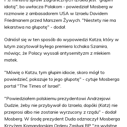
idiotą", bo uwłacza Polakom - powiedział Mosberg w
rozmowie z ambasadorem USA w Izraelu Davidem
Friedmanem przed Marszem Żywych. "Niestety nie ma
lekarstwa na głupotę" - dodał.
Odniósł się w ten sposób do wypowiedzi Katza, który w
lutym zacytował byłego premiera Icchaka Szamira,
mówiąc, że Polacy wyssali antysemityzm z mlekiem
matek.
"Mówię o Katzu, tym głupim idiocie, skoro mógł to
powiedzieć, pokazuje to jego głupotę" - cytuje Mosberga
portal "The Times of Israel".
"Powiedziałem polskiemu prezydentowi Andrzejowi
Dudzie, żeby nie przybywał do Izraela, dopóki (Katz) nie
przeprosi albo nie zostanie wyrzucony z rządu" - dodał
Mosberg. W środę prezydent Duda odznaczył Mosberga
Krzyżem Komandorskim Orderu Zasługi RP "za wybitne