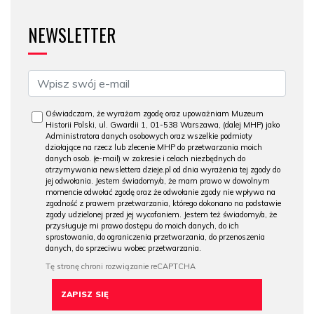
NEWSLETTER
Oświadczam, że wyrażam zgodę oraz upoważniam Muzeum
Historii Polski, ul. Gwardii 1, 01-538 Warszawa, (dalej MHP) jako
Administratora danych osobowych oraz wszelkie podmioty
działające na rzecz lub zlecenie MHP do przetwarzania moich
danych osob. (e-mail) w zakresie i celach niezbędnych do
otrzymywania newslettera dzieje.pl od dnia wyrażenia tej zgody do
jej odwołania. Jestem świadomy/a, że mam prawo w dowolnym
momencie odwołać zgodę oraz że odwołanie zgody nie wpływa na
zgodność z prawem przetwarzania, którego dokonano na podstawie
zgody udzielonej przed jej wycofaniem. Jestem też świadomy/a, że
przysługuje mi prawo dostępu do moich danych, do ich
sprostowania, do ograniczenia przetwarzania, do przenoszenia
danych, do sprzeciwu wobec przetwarzania.