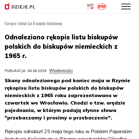
Europa i świat po II wojnie światowej
Przejdź
do
Odnaleziono rękopis listu biskupów
treści
polskich do biskupów niemieckich z
1965 r.
Wiadomości
PUBLIKACJA: 06.06.2019
Skany odnalezionego pod koniec maja w Rzymie
rękopisu listu biskupów polskich do biskupów
niemieckich z 1965 roku zaprezentowano w
czwartek we Wrocławiu. Chodzi o tzw. orędzie
pojednania, w którym padają słynne słowa
"przebaczamy i prosimy o przebaczenie".
Rękopis odnalazł 25 maja tego roku w Polskim Papieskim
Instytucie Kościelnym w Rzymie wicedyrektor Ośrodka