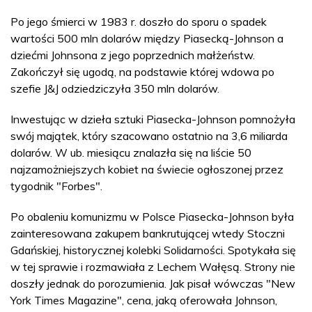
Po jego śmierci w 1983 r. doszło do sporu o spadek
wartości 500 mln dolarów między Piasecką-Johnson a
dziećmi Johnsona z jego poprzednich małżeństw.
Zakończył się ugodą, na podstawie której wdowa po
szefie J&J odziedziczyła 350 mln dolarów.
Inwestując w dzieła sztuki Piasecka-Johnson pomnożyła
swój majątek, który szacowano ostatnio na 3,6 miliarda
dolarów. W ub. miesiącu znalazła się na liście 50
najzamożniejszych kobiet na świecie ogłoszonej przez
tygodnik "Forbes".
Po obaleniu komunizmu w Polsce Piasecka-Johnson była
zainteresowana zakupem bankrutującej wtedy Stoczni
Gdańskiej, historycznej kolebki Solidarności. Spotykała się
w tej sprawie i rozmawiała z Lechem Wałęsą. Strony nie
doszły jednak do porozumienia. Jak pisał wówczas "New
York Times Magazine", cena, jaką oferowała Johnson,