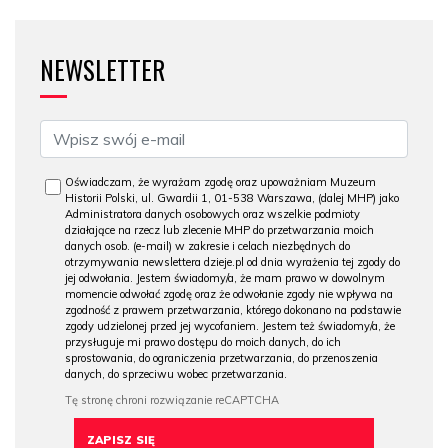
NEWSLETTER
Oświadczam, że wyrażam zgodę oraz upoważniam Muzeum
Historii Polski, ul. Gwardii 1, 01-538 Warszawa, (dalej MHP) jako
Administratora danych osobowych oraz wszelkie podmioty
działające na rzecz lub zlecenie MHP do przetwarzania moich
danych osob. (e-mail) w zakresie i celach niezbędnych do
otrzymywania newslettera dzieje.pl od dnia wyrażenia tej zgody do
jej odwołania. Jestem świadomy/a, że mam prawo w dowolnym
momencie odwołać zgodę oraz że odwołanie zgody nie wpływa na
zgodność z prawem przetwarzania, którego dokonano na podstawie
zgody udzielonej przed jej wycofaniem. Jestem też świadomy/a, że
przysługuje mi prawo dostępu do moich danych, do ich
sprostowania, do ograniczenia przetwarzania, do przenoszenia
danych, do sprzeciwu wobec przetwarzania.