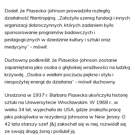
Dodał, że Piasecka-Johnson prowadziła rozległą
działalność filantropijną. „Założyła szereg fundacji i innych
organizacji dobroczynnych, których zadaniem było
sponsorowanie programów badawczych i
pedagogicznych w dziedzinie kultury i sztuki oraz
medycyny” - mówił.
Duchowny podkreślił, że Piasecka-Johnson zostanie
zapamiętana jako osoba o głębokiej wrażliwości na ludzką
krzywdę. „Osoba o wielkim poczuciu piękna i stylu i
niespożytej energii do działania” - mówił duchowny.
Urodzona w 1937 r. Barbara Piasecka ukończyła historię
sztuki na Uniwersytecie Wrocławskim. W 1968 r., w
wieku 34 lat, wyjechała do USA, gdzie znalazła pracę
jako pokojówka w rezydencji Johnsona w New Jersey. O
42 lata starszy szef J&J zakochał się w niej, rozwiódł się
ze swoją drugą żoną i poślubił ją.