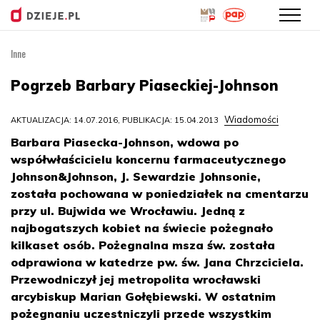
Inne
Przejdź
do
Pogrzeb Barbary Piaseckiej-Johnson
treści
Wiadomości
AKTUALIZACJA: 14.07.2016, PUBLIKACJA: 15.04.2013
Barbara Piasecka-Johnson, wdowa po
współwłaścicielu koncernu farmaceutycznego
Johnson&Johnson, J. Sewardzie Johnsonie,
została pochowana w poniedziałek na cmentarzu
przy ul. Bujwida we Wrocławiu. Jedną z
najbogatszych kobiet na świecie pożegnało
kilkaset osób. Pożegnalna msza św. została
odprawiona w katedrze pw. św. Jana Chrzciciela.
Przewodniczył jej metropolita wrocławski
arcybiskup Marian Gołębiewski. W ostatnim
pożegnaniu uczestniczyli przede wszystkim