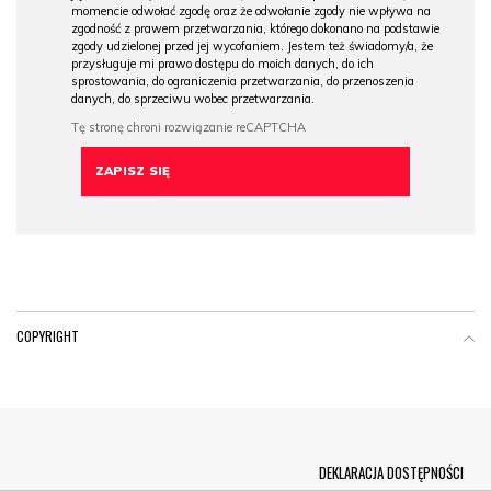
momencie odwołać zgodę oraz że odwołanie zgody nie wpływa na
zgodność z prawem przetwarzania, którego dokonano na podstawie
zgody udzielonej przed jej wycofaniem. Jestem też świadomy/a, że
przysługuje mi prawo dostępu do moich danych, do ich
sprostowania, do ograniczenia przetwarzania, do przenoszenia
danych, do sprzeciwu wobec przetwarzania.
COPYRIGHT
Menu Footer
DEKLARACJA DOSTĘPNOŚCI