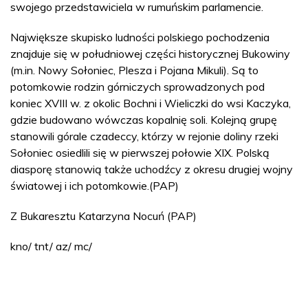
swojego przedstawiciela w rumuńskim parlamencie.
Największe skupisko ludności polskiego pochodzenia
znajduje się w południowej części historycznej Bukowiny
(m.in. Nowy Sołoniec, Plesza i Pojana Mikuli). Są to
potomkowie rodzin górniczych sprowadzonych pod
koniec XVIII w. z okolic Bochni i Wieliczki do wsi Kaczyka,
gdzie budowano wówczas kopalnię soli. Kolejną grupę
stanowili górale czadeccy, którzy w rejonie doliny rzeki
Sołoniec osiedlili się w pierwszej połowie XIX. Polską
diasporę stanowią także uchodźcy z okresu drugiej wojny
światowej i ich potomkowie.(PAP)
Z Bukaresztu Katarzyna Nocuń (PAP)
kno/ tnt/ az/ mc/