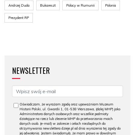
Andrzej Duda
Bukareszt
Polacy w Rumunii
Polonia
Prezydent RP
NEWSLETTER
Oświadczam, że wyrażam zgodę oraz upoważniam Muzeum
Historii Polski, ul. Gwardii 1, 01-538 Warszawa, (dalej MHP) jako
Administratora danych osobowych oraz wszelkie podmioty
działające na rzecz lub zlecenie MHP do przetwarzania moich
danych osob. (e-mail) w zakresie i celach niezbędnych do
otrzymywania newslettera dzieje.pl od dnia wyrażenia tej zgody do
jej odwołania. Jestem świadomy/a, że mam prawo w dowolnym