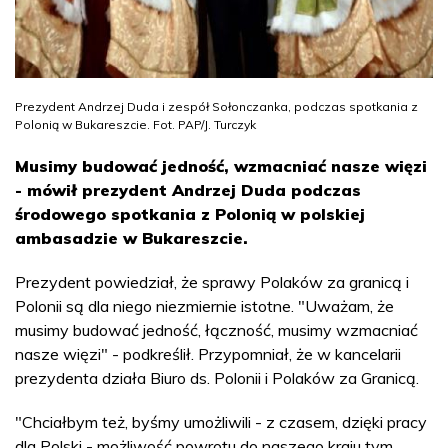
Prezydent Andrzej Duda i zespół Sołonczanka, podczas spotkania z
Polonią w Bukareszcie. Fot. PAP/J. Turczyk
Musimy budować jedność, wzmacniać nasze więzi
- mówił prezydent Andrzej Duda podczas
środowego spotkania z Polonią w polskiej
ambasadzie w Bukareszcie.
Prezydent powiedział, że sprawy Polaków za granicą i
Polonii są dla niego niezmiernie istotne. "Uważam, że
musimy budować jedność, łączność, musimy wzmacniać
nasze więzi" - podkreślił. Przypomniał, że w kancelarii
prezydenta działa Biuro ds. Polonii i Polaków za Granicą.
"Chciałbym też, byśmy umożliwili - z czasem, dzięki pracy
dla Polski - możliwość powrotu do naszego kraju tym,