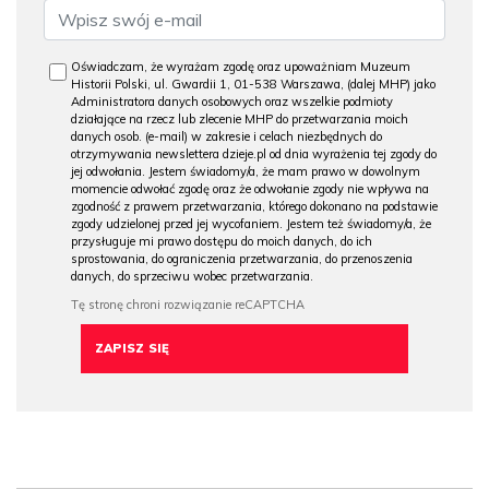
Oświadczam, że wyrażam zgodę oraz upoważniam Muzeum
Historii Polski, ul. Gwardii 1, 01-538 Warszawa, (dalej MHP) jako
Administratora danych osobowych oraz wszelkie podmioty
działające na rzecz lub zlecenie MHP do przetwarzania moich
danych osob. (e-mail) w zakresie i celach niezbędnych do
otrzymywania newslettera dzieje.pl od dnia wyrażenia tej zgody do
jej odwołania. Jestem świadomy/a, że mam prawo w dowolnym
momencie odwołać zgodę oraz że odwołanie zgody nie wpływa na
zgodność z prawem przetwarzania, którego dokonano na podstawie
zgody udzielonej przed jej wycofaniem. Jestem też świadomy/a, że
przysługuje mi prawo dostępu do moich danych, do ich
sprostowania, do ograniczenia przetwarzania, do przenoszenia
danych, do sprzeciwu wobec przetwarzania.