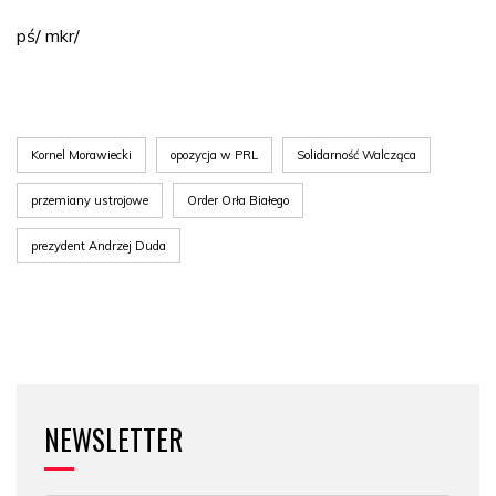
pś/ mkr/
Kornel Morawiecki
opozycja w PRL
Solidarność Walcząca
przemiany ustrojowe
Order Orła Białego
prezydent Andrzej Duda
NEWSLETTER