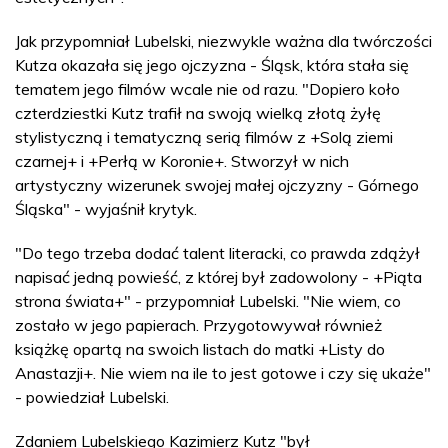
Jak przypomniał Lubelski, niezwykle ważna dla twórczości
Kutza okazała się jego ojczyzna - Śląsk, która stała się
tematem jego filmów wcale nie od razu. "Dopiero koło
czterdziestki Kutz trafił na swoją wielką złotą żyłę
stylistyczną i tematyczną serią filmów z +Solą ziemi
czarnej+ i +Perłą w Koronie+. Stworzył w nich
artystyczny wizerunek swojej małej ojczyzny - Górnego
Śląska" - wyjaśnił krytyk.
"Do tego trzeba dodać talent literacki, co prawda zdążył
napisać jedną powieść, z której był zadowolony - +Piąta
strona świata+" - przypomniał Lubelski. "Nie wiem, co
zostało w jego papierach. Przygotowywał również
książkę opartą na swoich listach do matki +Listy do
Anastazji+. Nie wiem na ile to jest gotowe i czy się ukaże"
- powiedział Lubelski.
Zdaniem Lubelskiego Kazimierz Kutz "był