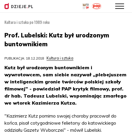
Kultura i sztuka po 1989 roku
Przejdź
do
Prof. Lubelski: Kutz był urodzonym
treści
buntownikiem
Kultura i sztuka
PUBLIKACJA: 18.12.2018
Kutz był urodzonym buntownikiem i
wywrotowcem, sam siebie nazywał „plebejuszem
w inteligenckim gronie twórców polskiej szkoły
filmowej” - powiedział PAP krytyk filmowy, prof.
dr hab. Tadeusz Lubelski, wspominając zmarłego
we wtorek Kazimierza Kutza.
"Kazimierz Kutz pomimo swojej choroby pracował do
końca, pisał cotygodniowe felietony do katowickiego
oddziału Gazety Wyborczej" - mówił Lubelski.