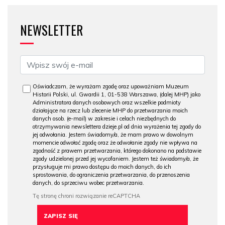
NEWSLETTER
Oświadczam, że wyrażam zgodę oraz upoważniam Muzeum
Historii Polski, ul. Gwardii 1, 01-538 Warszawa, (dalej MHP) jako
Administratora danych osobowych oraz wszelkie podmioty
działające na rzecz lub zlecenie MHP do przetwarzania moich
danych osob. (e-mail) w zakresie i celach niezbędnych do
otrzymywania newslettera dzieje.pl od dnia wyrażenia tej zgody do
jej odwołania. Jestem świadomy/a, że mam prawo w dowolnym
momencie odwołać zgodę oraz że odwołanie zgody nie wpływa na
zgodność z prawem przetwarzania, którego dokonano na podstawie
zgody udzielonej przed jej wycofaniem. Jestem też świadomy/a, że
przysługuje mi prawo dostępu do moich danych, do ich
sprostowania, do ograniczenia przetwarzania, do przenoszenia
danych, do sprzeciwu wobec przetwarzania.