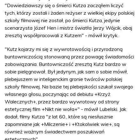
"Dowiedziawszy się o śmierci Kutza zacząłem liczyć
tych, którzy zostali i żaden reżyser z wielkiej ekipy polskiej
szkoły filmowej nie został, po śmierci Kutza, jedynie
scenarzysta Józef Hen i mistrz światła Jerzy Wójcik, obaj
zresztą współpracowali z Kutzem" - mówił krytyk.
"Kutz kojarzy mi się z wywrotowością i przyrodzoną
buntowniczością stonowaną przez powagę świadomości
zobowiązania. Buntowniczość zresztą Kutz bardzo w
sobie pielęgnował. Był jedynym, jak sam o sobie mówił,
plebejuszem w inteligenckim gronie twórców polskiej
szkoły filmowej. Na bazie tej plebejskości szukał swojego
własnego głosu, poczynając od debiutu +Krzyż
Walecznych+, przez bardzo wywrotowy od strony
estetycznej film +Nikt nie woła+" - mówił Lubelski. Jak
dodał, filmy Kutza "z lat 60., które są niesłusznie
zapomniane jak +Milczenie+ i +Ktokolwiek wie+, są
również ważnym świadectwem poszukiwań
estetycznych".