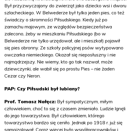
Był przyzwyczajony do zwierząt jako dziecko wsi i dworu
szlacheckiego. W Belwederze był tylko jeden pies, co też
świadczy o skromności Piłsudskiego. Kiedy już po
zamachu majowym, ze względów bezpieczeństwa
zalecono, żeby w mieszkaniu Piłsudskiego (bo w
Belwederze nie tylko urzędował, ale i mieszkał) pojawił
się pies obronny. Ze szkoły policyjnej psów wytypowano
owczarka niemieckiego. Okazał się nieposłuszny i nie
najmądrzejszy. Nie wiemy, kto go tak nazwał, może
dziewczynki, ale wabił się po prostu Pies – nie żaden
Cezar czy Neron.
PAP: Czy Piłsudski był lubiany?
Prof. Tomasz Nałęcz:
Był sympatycznym, miłym
człowiekiem, choć to się z czasem zmieniało. Ludzie lgnęli
do jego towarzystwa. Był człowiekiem, którego
towarzystwo bardzo się ceniło. Jednak po 1918 r. już się
samoizolował. Coraz więcej było współpracowników i