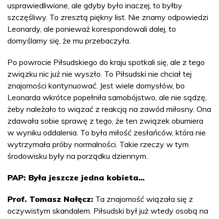
usprawiedliwione, ale gdyby było inaczej, to byłby
szczęśliwy. To zresztą piękny list. Nie znamy odpowiedzi
Leonardy, ale ponieważ korespondowali dalej, to
domyślamy się, że mu przebaczyła.
Po powrocie Piłsudskiego do kraju spotkali się, ale z tego
związku nic już nie wyszło. To Piłsudski nie chciał tej
znajomości kontynuować. Jest wiele domysłów, bo
Leonarda wkrótce popełniła samobójstwo, ale nie sądzę,
żeby należało to wiązać z reakcją na zawód miłosny. Ona
zdawała sobie sprawę z tego, że ten związek obumiera
w wyniku oddalenia. To była miłość zesłańców, która nie
wytrzymała próby normalności. Takie rzeczy w tym
środowisku były na porządku dziennym.
PAP: Była jeszcze jedna kobieta…
Prof. Tomasz Nałęcz:
Ta znajomość wiązała się z
oczywistym skandalem. Piłsudski był już wtedy osobą na