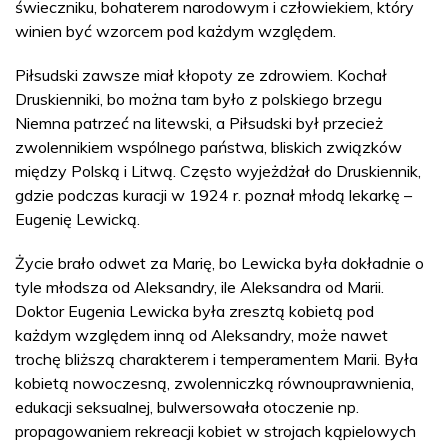
świeczniku, bohaterem narodowym i człowiekiem, który
winien być wzorcem pod każdym względem.
Piłsudski zawsze miał kłopoty ze zdrowiem. Kochał
Druskienniki, bo można tam było z polskiego brzegu
Niemna patrzeć na litewski, a Piłsudski był przecież
zwolennikiem wspólnego państwa, bliskich związków
między Polską i Litwą. Często wyjeżdżał do Druskiennik,
gdzie podczas kuracji w 1924 r. poznał młodą lekarkę –
Eugenię Lewicką.
Życie brało odwet za Marię, bo Lewicka była dokładnie o
tyle młodsza od Aleksandry, ile Aleksandra od Marii.
Doktor Eugenia Lewicka była zresztą kobietą pod
każdym względem inną od Aleksandry, może nawet
trochę bliższą charakterem i temperamentem Marii. Była
kobietą nowoczesną, zwolenniczką równouprawnienia,
edukacji seksualnej, bulwersowała otoczenie np.
propagowaniem rekreacji kobiet w strojach kąpielowych