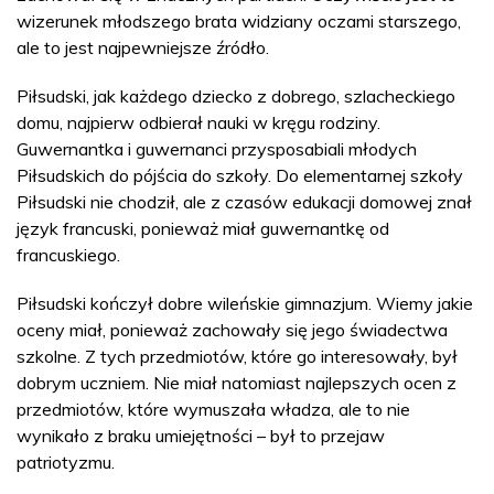
wizerunek młodszego brata widziany oczami starszego,
ale to jest najpewniejsze źródło.
Piłsudski, jak każdego dziecko z dobrego, szlacheckiego
domu, najpierw odbierał nauki w kręgu rodziny.
Guwernantka i guwernanci przysposabiali młodych
Piłsudskich do pójścia do szkoły. Do elementarnej szkoły
Piłsudski nie chodził, ale z czasów edukacji domowej znał
język francuski, ponieważ miał guwernantkę od
francuskiego.
Piłsudski kończył dobre wileńskie gimnazjum. Wiemy jakie
oceny miał, ponieważ zachowały się jego świadectwa
szkolne. Z tych przedmiotów, które go interesowały, był
dobrym uczniem. Nie miał natomiast najlepszych ocen z
przedmiotów, które wymuszała władza, ale to nie
wynikało z braku umiejętności – był to przejaw
patriotyzmu.