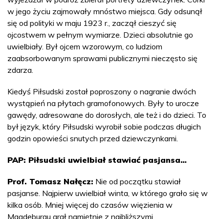
w jego życiu zajmowały mnóstwo miejsca. Gdy odsunął
się od polityki w maju 1923 r., zaczął cieszyć się
ojcostwem w pełnym wymiarze. Dzieci absolutnie go
uwielbiały. Był ojcem wzorowym, co ludziom
zaabsorbowanym sprawami publicznymi nieczęsto się
zdarza.
Kiedyś Piłsudski został poproszony o nagranie dwóch
wystąpień na płytach gramofonowych. Były to urocze
gawędy, adresowane do dorosłych, ale też i do dzieci. To
był język, który Piłsudski wyrobił sobie podczas długich
godzin opowieści snutych przed dziewczynkami.
PAP: Piłsudski uwielbiał stawiać pasjansa…
Prof. Tomasz Nałęcz:
Nie od początku stawiał
pasjanse. Najpierw uwielbiał winta, w którego grało się w
kilka osób. Mniej więcej do czasów więzienia w
Magdeburgu grał namiętnie z najbliższymi