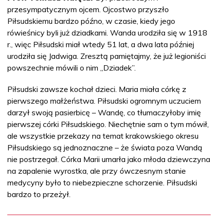
przesympatycznym ojcem. Ojcostwo przyszło
Piłsudskiemu bardzo późno, w czasie, kiedy jego
rówieśnicy byli już dziadkami. Wanda urodziła się w 1918
r., więc Piłsudski miał wtedy 51 lat, a dwa lata później
urodziła się Jadwiga. Zresztą pamiętajmy, że już legioniści
powszechnie mówili o nim „Dziadek”.
Piłsudski zawsze kochał dzieci. Maria miała córkę z
pierwszego małżeństwa. Piłsudski ogromnym uczuciem
darzył swoją pasierbicę – Wandę, co tłumaczyłoby imię
pierwszej córki Piłsudskiego. Niechętnie sam o tym mówił,
ale wszystkie przekazy na temat krakowskiego okresu
Piłsudskiego są jednoznaczne – że świata poza Wandą
nie postrzegał. Córka Marii umarła jako młoda dziewczyna
na zapalenie wyrostka, ale przy ówczesnym stanie
medycyny było to niebezpieczne schorzenie. Piłsudski
bardzo to przeżył.