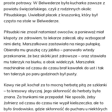
proste potrawy. W Belwederze była kucharka zawsze z
powiatu święciańskiego, czyli z rodzinnych okolic
Piłsudskiego. Uwielbiał placek z kruszonką, który był
często na stole w Belwederze.
Piłsudski nie znosił natomiast owoców, a ponieważ miał
kłopoty ze zdrowiem, to lekarze zalecali, aby wzbogacał
nimi dietę. Marszałkowa zastawiała na niego pułapkę.
Obierała mu gruszkę czy jabłko – panowało wtedy
przekonanie, że bez skórki jest zdrowsze – oraz stawiała
mu talerzyk na biurku, a obok widelczyk. Marszałek
machinalnie od czasu do czasu brał kawałek do ust i tak
ten talerzyk po paru godzinach był pusty.
Kawy nie pił, kochał za to mocną herbatę pitą ze szklanki
– to kresowy obyczaj. Jego skłonność do herbaty była
znana. Za trunkami nie przepadał. Nie sposób, żeby
żołnierz od czasu do czasu nie wypił kieliszeczka, ale to
było środowisko, gdzie skłonność do pucharu u niektórych