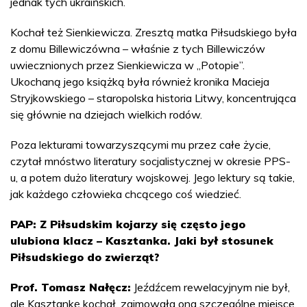
jednak tych ukraińskich.
Kochał też Sienkiewicza. Zresztą matka Piłsudskiego była
z domu Billewiczówna – właśnie z tych Billewiczów
uwiecznionych przez Sienkiewicza w „Potopie”.
Ukochaną jego książką była również kronika Macieja
Stryjkowskiego – staropolska historia Litwy, koncentrująca
się głównie na dziejach wielkich rodów.
Poza lekturami towarzyszącymi mu przez całe życie,
czytał mnóstwo literatury socjalistycznej w okresie PPS-
u, a potem dużo literatury wojskowej. Jego lektury są takie,
jak każdego człowieka chcącego coś wiedzieć.
PAP: Z Piłsudskim kojarzy się często jego
ulubiona klacz – Kasztanka. Jaki był stosunek
Piłsudskiego do zwierząt?
Prof. Tomasz Nałęcz:
Jeźdźcem rewelacyjnym nie był,
ale Kasztankę kochał, zajmowała ona szczególne miejsce.