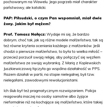
pochowanym na Wawelu. Jego pogrzeb miał charakter
państwowy, ale katolicki.
PAP: Piłsudski, o czym Pan wspomniał, miał dwie
żony. Jakim był mężem?
Prof. Tomasz Nałęcz:
Wydaje mi się, że bardzo
dobrym, choć tak, jak są różne modele małżeństwa, tak są
też równe kryteria oceniania każdego z małżonków. Jeśli
chodzi o pierwsze małżeństwo, to była to wielka miłość –
przecież porzucił swoją religię, aby połączyć się węzłem
małżeństwa ze swoją wybranką. Z Marią z Koplewskich
Juszkiewiczową łączyła go wspólna działalność w PPS.
Razem działali w partii, na stopie nielegalnej, byli tzw.
nielegałami, zawodowymi rewolucjonistami.
Ich ślub był też pragmatycznym rozwiązaniem. Policja
reagowała inaczej na osoby samotne albo żyjące
nieformalnie niż na kochające się małżeństwo, które takiej