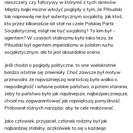
nieszczery czy fałszywy w którymś z tych okresów.
Między bajki można włożyć poglądy o tym, że Piłsudski
tak naprawdę nie był autentycznym socjalistą. Jak ktoś,
kto przez kilkanaście lat stał na czele Polskiej Partii
Socjalistycznej, mógł nie być socjalistą? To kim był –
agentem? W czasach stalinizmu była taka teza, że
Piłsudski był agentem imperializmu w polskim ruchu
socjalistycznym, ale to jest absurdalna ocena.
Jeśli chodzi o poglądy polityczne, to one wielokrotnie
bardzo istotnie się zmieniały. Choć zawsze był motyw
przewodni, że najważniejszą wartością była walka o
niepodległość i własne polskie państwo, a potem starania,
żeby to państwo było jak najsilniejsze, najbezpieczniejsze,
chciał mu zagwarantować jak największą pomyślność.
Próbował różnych narzędzi, aby te cele realizować.
Jako człowiek, przyjaciel, członek rodziny był jak
najbardziej stabilny, aczkolwiek to się u każdego