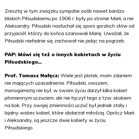
Zresztą w tym związku sympatie osób nawet bardzo
bliskich Piłsudskiemu po 1906 r. były po stronie Marii, a nie
Aleksandry. Piłsudski nasłuchał się sporo gorzkich słów od
przyjaciół, którzy do końca szanowali Marię. Uważali, że
Piłsudski nieładnie się zachował nie jadąc na pogrzeb.
PAP: Mówi się też o innych kobietach w życiu
Piłsudskiego…
Prof. Tomasz Nałęcz:
Wiele jest plotek, moim zdaniem
nie mających uzasadnienia. Piłsudski, owszem,
monogamistą nie był, w swoim życiu darzył kilka kobiet
płomiennym uczuciem, ale nie łączył tego z tzw. skokiem
na bok. Przy swojej zmienności uczuć był jednak stały i
lojalny wobec kobiet, które obdarzał miłością. Oprócz Marii
i Aleksandry, są jeszcze dwie kobiety w życiu
Piłsudskiego.