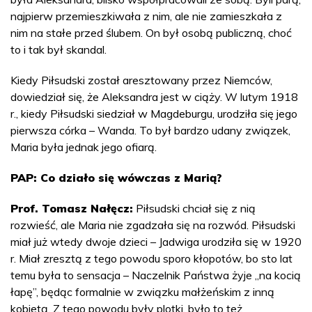
najpierw przemieszkiwała z nim, ale nie zamieszkała z
nim na stałe przed ślubem. On był osobą publiczną, choć
to i tak był skandal.
Kiedy Piłsudski został aresztowany przez Niemców,
dowiedział się, że Aleksandra jest w ciąży. W lutym 1918
r., kiedy Piłsudski siedział w Magdeburgu, urodziła się jego
pierwsza córka – Wanda. To był bardzo udany związek,
Maria była jednak jego ofiarą.
PAP: Co działo się wówczas z Marią?
Prof. Tomasz Nałęcz:
Piłsudski chciał się z nią
rozwieść, ale Maria nie zgadzała się na rozwód. Piłsudski
miał już wtedy dwoje dzieci – Jadwiga urodziła się w 1920
r. Miał zresztą z tego powodu sporo kłopotów, bo sto lat
temu była to sensacja – Naczelnik Państwa żyje „na kocią
łapę”, będąc formalnie w związku małżeńskim z inną
kobietą. Z tego powodu były plotki, było to też