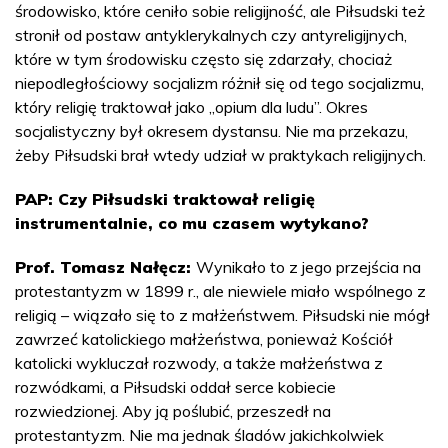
środowisko, które ceniło sobie religijność, ale Piłsudski też
stronił od postaw antyklerykalnych czy antyreligijnych,
które w tym środowisku często się zdarzały, chociaż
niepodległościowy socjalizm różnił się od tego socjalizmu,
który religię traktował jako „opium dla ludu”. Okres
socjalistyczny był okresem dystansu. Nie ma przekazu,
żeby Piłsudski brał wtedy udział w praktykach religijnych.
PAP: Czy Piłsudski traktował religię
instrumentalnie, co mu czasem wytykano?
Prof. Tomasz Nałęcz:
Wynikało to z jego przejścia na
protestantyzm w 1899 r., ale niewiele miało wspólnego z
religią – wiązało się to z małżeństwem. Piłsudski nie mógł
zawrzeć katolickiego małżeństwa, ponieważ Kościół
katolicki wykluczał rozwody, a także małżeństwa z
rozwódkami, a Piłsudski oddał serce kobiecie
rozwiedzionej. Aby ją poślubić, przeszedł na
protestantyzm. Nie ma jednak śladów jakichkolwiek