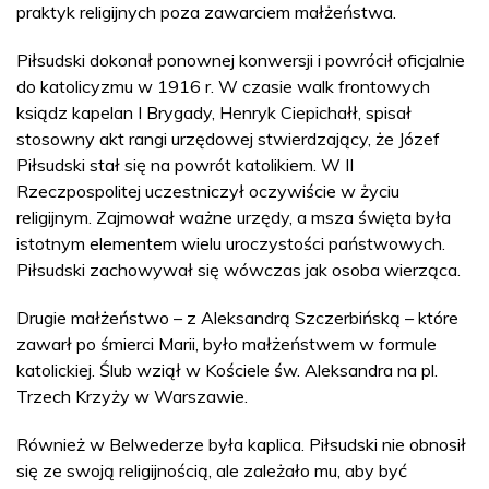
praktyk religijnych poza zawarciem małżeństwa.
Piłsudski dokonał ponownej konwersji i powrócił oficjalnie
do katolicyzmu w 1916 r. W czasie walk frontowych
ksiądz kapelan I Brygady, Henryk Ciepichałł, spisał
stosowny akt rangi urzędowej stwierdzający, że Józef
Piłsudski stał się na powrót katolikiem. W II
Rzeczpospolitej uczestniczył oczywiście w życiu
religijnym. Zajmował ważne urzędy, a msza święta była
istotnym elementem wielu uroczystości państwowych.
Piłsudski zachowywał się wówczas jak osoba wierząca.
Drugie małżeństwo – z Aleksandrą Szczerbińską – które
zawarł po śmierci Marii, było małżeństwem w formule
katolickiej. Ślub wziął w Kościele św. Aleksandra na pl.
Trzech Krzyży w Warszawie.
Również w Belwederze była kaplica. Piłsudski nie obnosił
się ze swoją religijnością, ale zależało mu, aby być