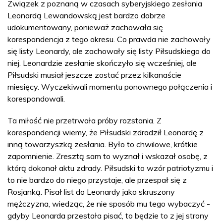
Związek z poznaną w czasach syberyjskiego zesłania
Leonardą Lewandowską jest bardzo dobrze
udokumentowany, ponieważ zachowała się
korespondencja z tego okresu. Co prawda nie zachowały
się listy Leonardy, ale zachowały się listy Piłsudskiego do
niej. Leonardzie zesłanie skończyło się wcześniej, ale
Piłsudski musiał jeszcze zostać przez kilkanaście
miesięcy. Wyczekiwali momentu ponownego połączenia i
korespondowali.
Ta miłość nie przetrwała próby rozstania. Z
korespondencji wiemy, że Piłsudski zdradził Leonardę z
inną towarzyszką zesłania. Było to chwilowe, krótkie
zapomnienie. Zresztą sam to wyznał i wskazał osobę, z
którą dokonał aktu zdrady. Piłsudski to wzór patriotyzmu i
to nie bardzo do niego przystaje, ale przespał się z
Rosjanką. Pisał list do Leonardy jako skruszony
mężczyzna, wiedząc, że nie sposób mu tego wybaczyć -
gdyby Leonarda przestała pisać, to będzie to z jej strony