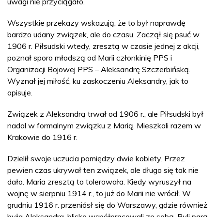
uwagi nie przyciągało.
Wszystkie przekazy wskazują, że to był naprawdę
bardzo udany związek, ale do czasu. Zaczął się psuć w
1906 r. Piłsudski wtedy, zresztą w czasie jednej z akcji,
poznał sporo młodszą od Marii członkinię PPS i
Organizacji Bojowej PPS – Aleksandrę Szczerbińską.
Wyznał jej miłość, ku zaskoczeniu Aleksandry, jak to
opisuje.
Związek z Aleksandrą trwał od 1906 r., ale Piłsudski był
nadal w formalnym związku z Marią. Mieszkali razem w
Krakowie do 1916 r.
Dzielił swoje uczucia pomiędzy dwie kobiety. Przez
pewien czas ukrywał ten związek, ale długo się tak nie
dało. Maria zresztą to tolerowała. Kiedy wyruszył na
wojnę w sierpniu 1914 r., to już do Marii nie wrócił. W
grudniu 1916 r. przeniósł się do Warszawy, gdzie również
była Aleksandra, blisko współpracowali ze sobą. Byli parą,