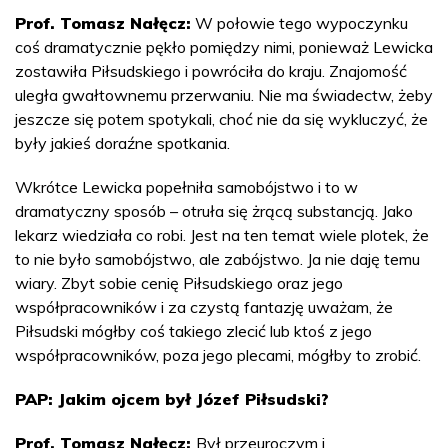
Prof. Tomasz Nałęcz:
W połowie tego wypoczynku
coś dramatycznie pękło pomiędzy nimi, ponieważ Lewicka
zostawiła Piłsudskiego i powróciła do kraju. Znajomość
uległa gwałtownemu przerwaniu. Nie ma świadectw, żeby
jeszcze się potem spotykali, choć nie da się wykluczyć, że
były jakieś doraźne spotkania.
Wkrótce Lewicka popełniła samobójstwo i to w
dramatyczny sposób – otruła się żrącą substancją. Jako
lekarz wiedziała co robi. Jest na ten temat wiele plotek, że
to nie było samobójstwo, ale zabójstwo. Ja nie daję temu
wiary. Zbyt sobie cenię Piłsudskiego oraz jego
współpracowników i za czystą fantazję uważam, że
Piłsudski mógłby coś takiego zlecić lub ktoś z jego
współpracowników, poza jego plecami, mógłby to zrobić.
PAP: Jakim ojcem był Józef Piłsudski?
Prof. Tomasz Nałęcz:
Był przeuroczym i