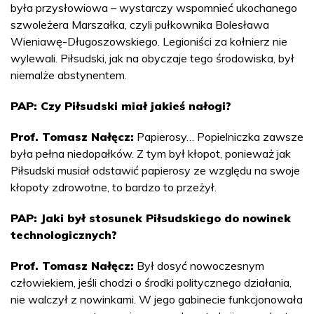
była przysłowiowa – wystarczy wspomnieć ukochanego
szwoleżera Marszałka, czyli pułkownika Bolesława
Wieniawę-Długoszowskiego. Legioniści za kołnierz nie
wylewali. Piłsudski, jak na obyczaje tego środowiska, był
niemalże abstynentem.
PAP: Czy Piłsudski miał jakieś nałogi?
Prof. Tomasz Nałęcz:
Papierosy… Popielniczka zawsze
była pełna niedopałków. Z tym był kłopot, ponieważ jak
Piłsudski musiał odstawić papierosy ze względu na swoje
kłopoty zdrowotne, to bardzo to przeżył.
PAP: Jaki był stosunek Piłsudskiego do nowinek
technologicznych?
Prof. Tomasz Nałęcz:
Był dosyć nowoczesnym
człowiekiem, jeśli chodzi o środki politycznego działania,
nie walczył z nowinkami. W jego gabinecie funkcjonowała