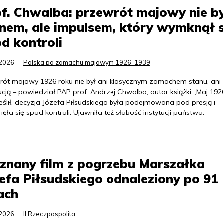
f. Chwalba: przewrót majowy nie b
nem, ale impulsem, który wymknął s
d kontroli
.2026
Polska po zamachu majowym 1926-1939
rót majowy 1926 roku nie był ani klasycznym zamachem stanu, ani
cją – powiedział PAP prof. Andrzej Chwalba, autor książki „Maj 1926
eślił, decyzja Józefa Piłsudskiego była podejmowana pod presją i
ła się spod kontroli. Ujawniła też słabość instytucji państwa.
znany film z pogrzebu Marszałka
efa Piłsudskiego odnaleziony po 91
ach
.2026
II Rzeczpospolita