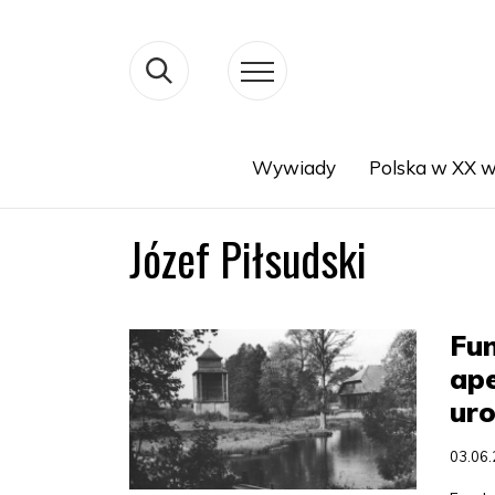
Wywiady
Polska w XX w
Search
Józef Piłsudski
Fu
ape
uro
03.06