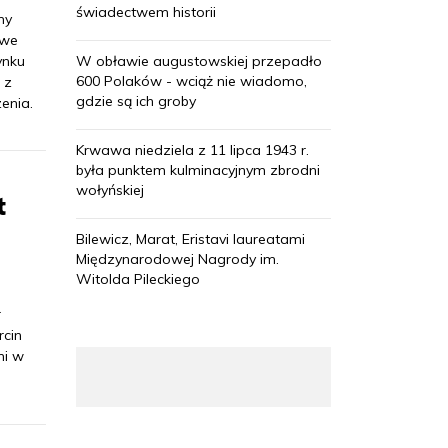
świadectwem historii
ny
owe
ynku
W obławie augustowskiej przepadło
600 Polaków - wciąż nie wiadomo,
 z
gdzie są ich groby
enia.
Krwawa niedziela z 11 lipca 1943 r.
była punktem kulminacyjnym zbrodni
wołyńskiej
t
Bilewicz, Marat, Eristavi laureatami
Międzynarodowej Nagrody im.
Witolda Pileckiego
r
rcin
ni w