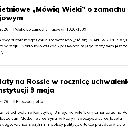
ietniowe „Mówią Wieki” o zamachu
jowym
.2026
Polska po zamachu majowym 1926-1939
niowy numer magazynu historycznego „Mówią Wieki” w 2026 r. wys
ro w maju. Warto było czekać - przewodnim jego motywem jest z
y.
aty na Rossie w rocznicę uchwaleni
stytucji 3 maja
.2026
II Rzeczpospolita
znicę uchwalenia Konstytucji 3 maja na wileńskim Cmentarzu na Ros
Mauzoleum Matka i Serce Syna, w którym spoczywa serce Józefa
skiego, wieńce złożyli m.in. polscy politycy, a także przedstawiciele