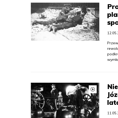
Pro
pla
spo
12.05
Przew
rewolu
podkr
wymknę
Nie
Józ
lat
11.05