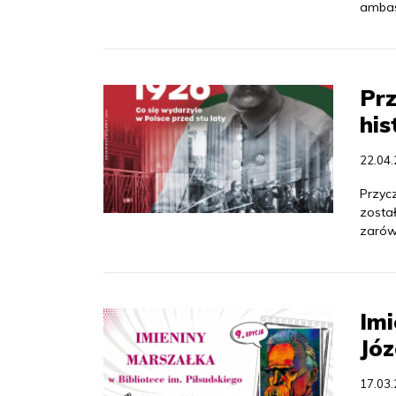
ambas
Pr
his
22.04
Przyc
został
zarów
Imi
Józ
17.03