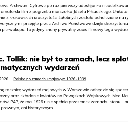
owe Archiwum Cyfrowe po raz pierwszy udostępniło niepublikowa
 amatorski film z pogrzebu marszałka Józefa Piłsudskiego. Unikat
nie z krakowskich uroczystości żałobnych zostało odnalezione na r
warycznym i przejęte przez Archiwa Państwowe dzięki skorzystaniu
 pierwokupu. To jedyny znany prywatny zapis filmowy tego wydarz
. Tollik: nie był to zamach, lecz splo
amatycznych wydarzeń
.2026
Polska po zamachu majowym 1926-1939
ną rocznicę wydarzeń majowych w Warszawie odbędzie się space
ryczny oraz składanie kwiatów na Powązkach Wojskowych. Mec. Ma
 mówi PAP, że maj 1926 r. nie spełnia przesłanek zamachu stanu – a
e prawnym, ani historycznym.