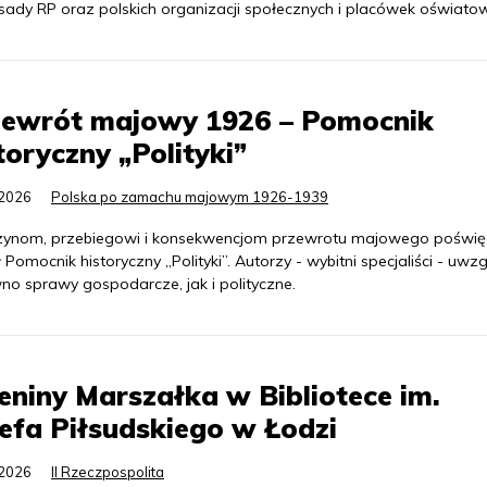
ady RP oraz polskich organizacji społecznych i placówek oświato
zewrót majowy 1926 – Pomocnik
toryczny „Polityki”
.2026
Polska po zamachu majowym 1926-1939
zynom, przebiegowi i konsekwencjom przewrotu majowego poświę
 Pomocnik historyczny „Polityki”. Autorzy - wybitni specjaliści - uwzgl
no sprawy gospodarcze, jak i polityczne.
eniny Marszałka w Bibliotece im.
efa Piłsudskiego w Łodzi
.2026
II Rzeczpospolita