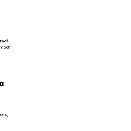
zedł
amach
a
sie,