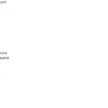
wych.
cony
ędnili