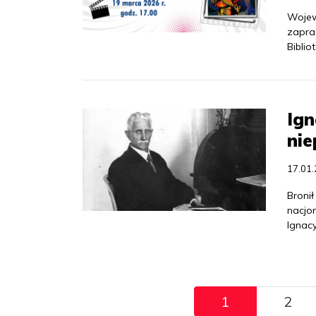
Wojew
zapra
Biblio
Ign
nie
17.01
Bronił
nacjo
Ignac
Pagination
1
2