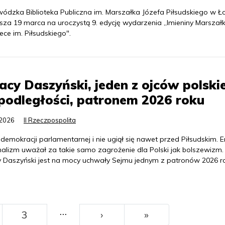
ódzka Biblioteka Publiczna im. Marszałka Józefa Piłsudskiego w Ł
sza 19 marca na uroczystą 9. edycję wydarzenia „Imieniny Marszał
tece im. Piłsudskiego".
acy Daszyński, jeden z ojców polskie
podległości, patronem 2026 roku
.2026
II Rzeczpospolita
 demokracji parlamentarnej i nie ugiął się nawet przed Piłsudskim. 
nalizm uważał za takie samo zagrożenie dla Polski jak bolszewizm.
y Daszyński jest na mocy uchwały Sejmu jednym z patronów 2026 r
…
››
Ostatni
3
›
»