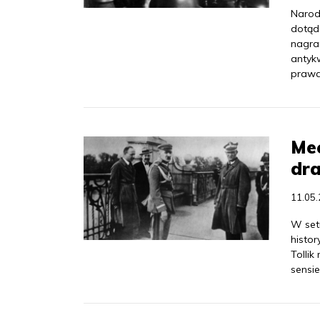
Narod
dotąd
nagra
antyk
prawa
Mec
dr
11.05
W set
histo
Tollik
sensi