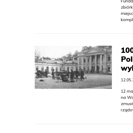
Funda
zbiór
miejs
kompl
100
Pol
wyb
12.05
12 maj
na Wa
zmusi
rządo