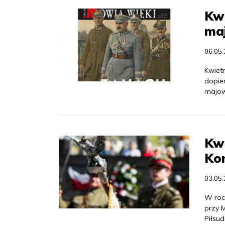
Kw
ma
06.05
Kwiet
dopie
majow
Kwi
Kon
03.05
W roc
przy 
Piłsud