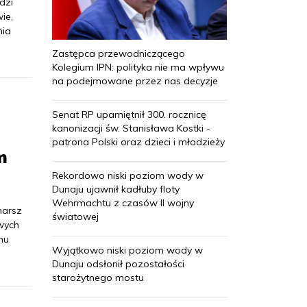
dzi
ie,
nia
Zastępca przewodniczącego
Kolegium IPN: polityka nie ma wpływu
na podejmowane przez nas decyzje
Senat RP upamiętnił 300. rocznicę
kanonizacji św. Stanisława Kostki -
patrona Polski oraz dzieci i młodzieży
m
Rekordowo niski poziom wody w
Dunaju ujawnił kadłuby floty
Wehrmachtu z czasów II wojny
marsz
światowej
wych
mu
Wyjątkowo niski poziom wody w
Dunaju odsłonił pozostałości
starożytnego mostu