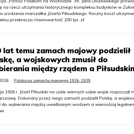
cja „Pomoc Polakom na Wschodzie” im. Jana Olszewskiego prowa
kę na rzecz utrzymania historycznego kompleksu budynków w Zułow
ca urodzenia marszałka Józefa Piłsudskiego. Roczny koszt utrzyma
eksu przekracza równowartość 200 tys. zł.
 lat temu zamach majowy podzielił
skę, a wojskowych zmusił do
ierania między rządem a Piłsudski
.2026
Polska po zamachu majowym 1926-1939
a 1926 r. Józef Piłsudski na czele wiernych sobie wojsk rozpoczął 
rszawę. Dokonany przez niego zamach podzielił Polskę, a wojsko
ł do wybierania między uwielbianym wodzem a wiernością legalne
wi.