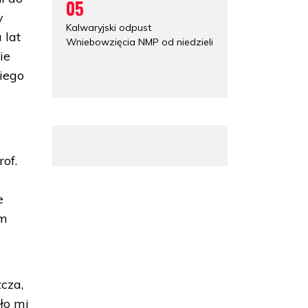
05
y
Kalwaryjski odpust
 lat
Wniebowzięcia NMP od niedzieli
ie
iego
of.
e
ym
cza,
ało mi