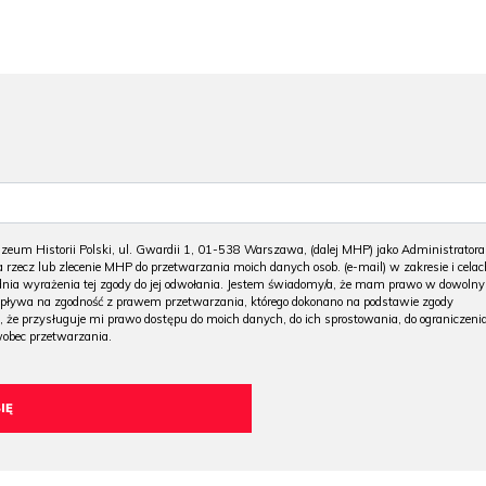
m Historii Polski, ul. Gwardii 1, 01-538 Warszawa, (dalej MHP) jako Administratora
 rzecz lub zlecenie MHP do przetwarzania moich danych osob. (e-mail) w zakresie i celac
 dnia wyrażenia tej zgody do jej odwołania. Jestem świadomy/a, że mam prawo w dowoln
wpływa na zgodność z prawem przetwarzania, którego dokonano na podstawie zgody
, że przysługuje mi prawo dostępu do moich danych, do ich sprostowania, do ograniczeni
wobec przetwarzania.