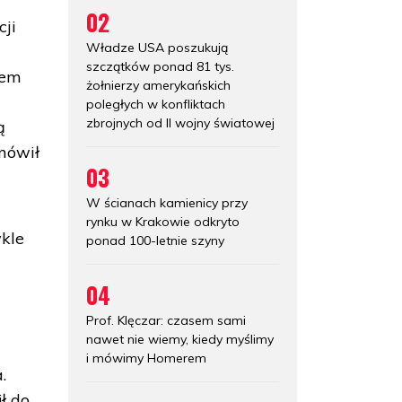
02
cji
Władze USA poszukują
szczątków ponad 81 tys.
łem
żołnierzy amerykańskich
poległych w konfliktach
zbrojnych od II wojny światowej
ą
mówił
03
W ścianach kamienicy przy
rynku w Krakowie odkryto
ykle
ponad 100-letnie szyny
04
Prof. Klęczar: czasem sami
nawet nie wiemy, kiedy myślimy
i mówimy Homerem
.
ł do