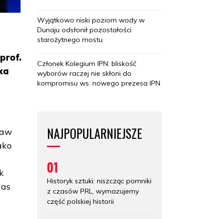
Wyjątkowo niski poziom wody w
Dunaju odsłonił pozostałości
starożytnego mostu
prof.
Członek Kolegium IPN: bliskość
ka
wyborów raczej nie skłoni do
kompromisu ws. nowego prezesa IPN
NAJPOPULARNIEJSZE
raw
ako
01
k
Historyk sztuki: niszcząc pomniki
mas
z czasów PRL, wymazujemy
część polskiej historii