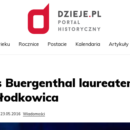
ieku
Rocznice
Postacie
Kalendaria
Artykuły
Przejdź
do
treści
s Buergenthal laureat
łodkowica
 23.05.2016
Wiadomości