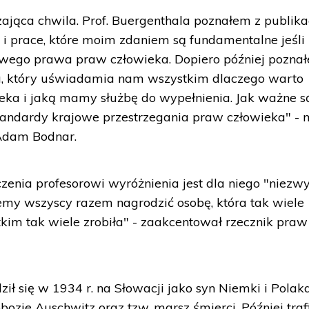
ająca chwila. Prof. Buergenthala poznałem z publika
 i prace, które moim zdaniem są fundamentalne jeśli
wego prawa praw człowieka. Dopiero później pozna
ra, który uświadamia nam wszystkim dlaczego warto
ka i jaką mamy służbę do wypełnienia. Jak ważne s
andardy krajowe przestrzegania praw człowieka" - 
Adam Bodnar.
zenia profesorowi wyróżnienia jest dla niego "niezw
my wszyscy razem nagrodzić osobę, która tak wiele
tkim tak wiele zrobiła" - zaakcentował rzecznik praw
ił się w 1934 r. na Słowacji jako syn Niemki i Polaka
bozie Auschwitz oraz tzw. marsz śmierci. Później trafi