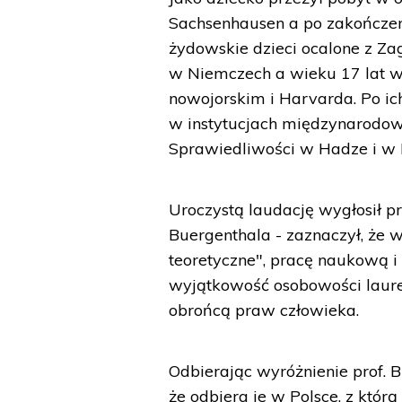
Sachsenhausen a po zakończen
żydowskie dzieci ocalone z Za
w Niemczech a wieku 17 lat w
nowojorskim i Harvarda. Po ic
w instytucjach międzynarodo
Sprawiedliwości w Hadze i w
Uroczystą laudację wygłosił pr
Buergenthala - zaznaczył, że 
teoretyczne", pracę naukową i
wyjątkowość osobowości laurea
obrońcą praw człowieka.
Odbierając wyróżnienie prof. B
że odbiera je w Polsce, z którą