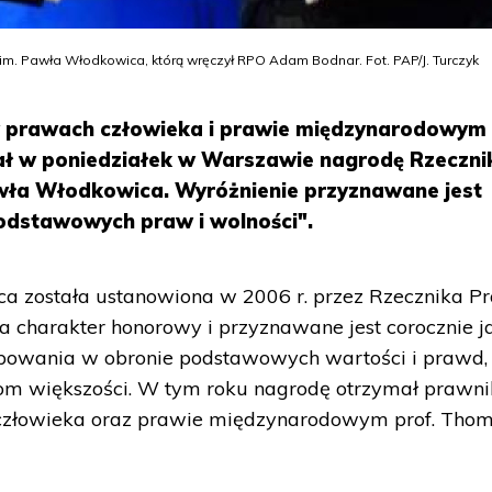
m. Pawła Włodkowica, którą wręczył RPO Adam Bodnar. Fot. PAP/J. Turczyk
 w prawach człowieka i prawie międzynarodowym 
ł w poniedziałek w Warszawie nagrodę Rzeczni
wła Włodkowica. Wyróżnienie przyznawane jest
odstawowych praw i wolności".
a została ustanowiona w 2006 r. przez Rzecznika P
 charakter honorowy i przyznawane jest corocznie j
powania w obronie podstawowych wartości i prawd,
om większości. W tym roku nagrodę otrzymał prawni
 człowieka oraz prawie międzynarodowym prof. Tho