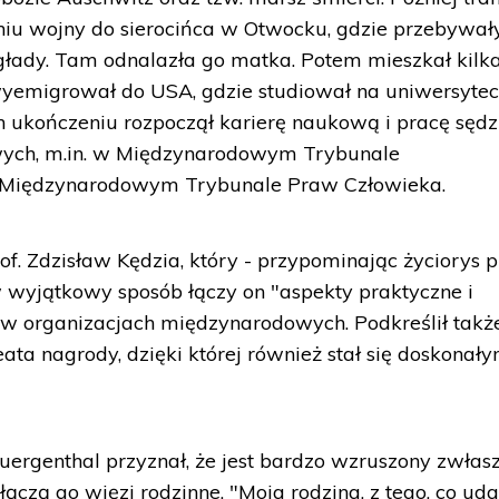
iu wojny do sierocińca w Otwocku, gdzie przebywał
głady. Tam odnalazła go matka. Potem mieszkał kilka
yemigrował do USA, gdzie studiował na uniwersytec
h ukończeniu rozpoczął karierę naukową i pracę sędz
wych, m.in. w Międzynarodowym Trybunale
 Międzynarodowym Trybunale Praw Człowieka.
of. Zdzisław Kędzia, który - przypominając życiorys pr
w wyjątkowy sposób łączy on "aspekty praktyczne i
 w organizacjach międzynarodowych. Podkreślił takż
ta nagrody, dzięki której również stał się doskonał
uergenthal przyznał, że jest bardzo wzruszony zwłasz
 łączą go więzi rodzinne. "Moja rodzina, z tego, co ud