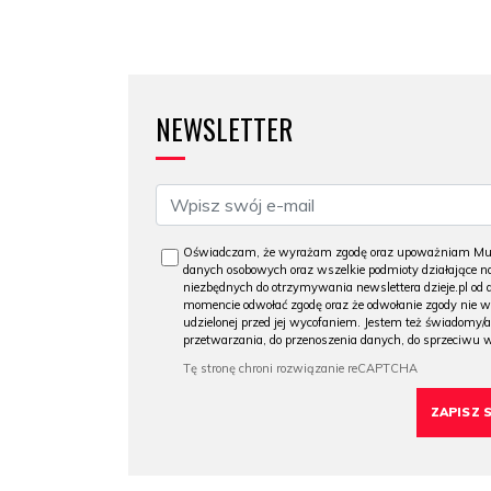
NEWSLETTER
Oświadczam, że wyrażam zgodę oraz upoważniam Muzeu
danych osobowych oraz wszelkie podmioty działające na
niezbędnych do otrzymywania newslettera dzieje.pl od
momencie odwołać zgodę oraz że odwołanie zgody nie 
udzielonej przed jej wycofaniem. Jestem też świadomy/a
przetwarzania, do przenoszenia danych, do sprzeciwu 