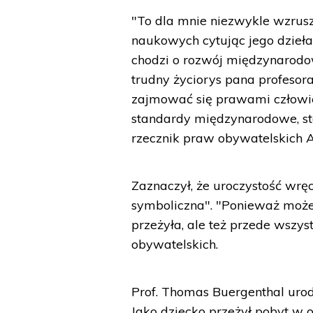
"To dla mnie niezwykle wzrusz
naukowych cytując jego dzieła
chodzi o rozwój międzynarodo
trudny życiorys pana profeso
zajmować się prawami człowie
standardy międzynarodowe, st
rzecznik praw obywatelskich 
Zaznaczył, że uroczystość wręc
symboliczna". "Ponieważ może
przeżyła, ale też przede wszys
obywatelskich.
Prof. Thomas Buergenthal urodz
Jako dziecko przeżył pobyt w o