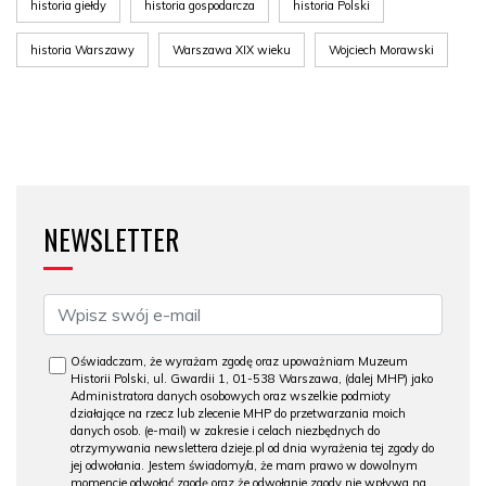
historia giełdy
historia gospodarcza
historia Polski
historia Warszawy
Warszawa XIX wieku
Wojciech Morawski
NEWSLETTER
Oświadczam, że wyrażam zgodę oraz upoważniam Muzeum
Historii Polski, ul. Gwardii 1, 01-538 Warszawa, (dalej MHP) jako
Administratora danych osobowych oraz wszelkie podmioty
działające na rzecz lub zlecenie MHP do przetwarzania moich
danych osob. (e-mail) w zakresie i celach niezbędnych do
otrzymywania newslettera dzieje.pl od dnia wyrażenia tej zgody do
jej odwołania. Jestem świadomy/a, że mam prawo w dowolnym
momencie odwołać zgodę oraz że odwołanie zgody nie wpływa na