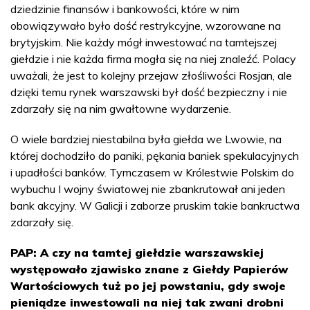
dziedzinie finansów i bankowości, które w nim
obowiązywało było dość restrykcyjne, wzorowane na
brytyjskim. Nie każdy mógł inwestować na tamtejszej
giełdzie i nie każda firma mogła się na niej znaleźć. Polacy
uważali, że jest to kolejny przejaw złośliwości Rosjan, ale
dzięki temu rynek warszawski był dość bezpieczny i nie
zdarzały się na nim gwałtowne wydarzenie.
O wiele bardziej niestabilna była giełda we Lwowie, na
której dochodziło do paniki, pękania baniek spekulacyjnych
i upadłości banków. Tymczasem w Królestwie Polskim do
wybuchu I wojny światowej nie zbankrutował ani jeden
bank akcyjny. W Galicji i zaborze pruskim takie bankructwa
zdarzały się.
PAP: A czy na tamtej giełdzie warszawskiej
występowało zjawisko znane z Giełdy Papierów
Wartościowych tuż po jej powstaniu, gdy swoje
pieniądze inwestowali na niej tak zwani drobni