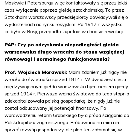
Moskwie i Petersburgu więc kontaktowały się przez jakiś
czas wyłącznie poprzez giełdę sztokholmską. To przez
Sztokholm warszawscy przedsiębiorcy dowiadywali się o
wydarzeniach na rynku rosyjskim. Po 1917 r. wszystko,
co było w Rosji, przepadło zupełnie w chaosie rewolucji.
PAP: Czy po odzyskaniu niepodległości giełda
warszawska długo wracała do stanu względnej
równowagi i normalnego funkcjonowania?
Prof. Wojciech Morawski:
Moim zdaniem już nigdy nie
wróciła do świetności sprzed 1914 r. W dwudziestoleciu
międzywojennym giełda warszawska była cieniem giełdy
sprzed 1914 r. Pierwsza wojna światowa do tego stopnia
zdekapitalizowała polską gospodarkę, że nigdy już nie
został odbudowany jej potencjał finansowy. Po
wprowadzeniu reform Grabskiego była próba ściągania do
Polski kapitału zagranicznego. Próbowano na mim nim
oprzeć rozwój gospodarczy, ale plan ten załamał się w