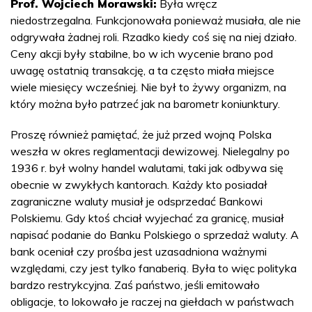
Prof. Wojciech Morawski:
Była wręcz
niedostrzegalna. Funkcjonowała ponieważ musiała, ale nie
odgrywała żadnej roli. Rzadko kiedy coś się na niej działo.
Ceny akcji były stabilne, bo w ich wycenie brano pod
uwagę ostatnią transakcję, a ta często miała miejsce
wiele miesięcy wcześniej. Nie był to żywy organizm, na
który można było patrzeć jak na barometr koniunktury.
Proszę również pamiętać, że już przed wojną Polska
weszła w okres reglamentacji dewizowej. Nielegalny po
1936 r. był wolny handel walutami, taki jak odbywa się
obecnie w zwykłych kantorach. Każdy kto posiadał
zagraniczne waluty musiał je odsprzedać Bankowi
Polskiemu. Gdy ktoś chciał wyjechać za granicę, musiał
napisać podanie do Banku Polskiego o sprzedaż waluty. A
bank oceniał czy prośba jest uzasadniona ważnymi
względami, czy jest tylko fanaberią. Była to więc polityka
bardzo restrykcyjna. Zaś państwo, jeśli emitowało
obligacje, to lokowało je raczej na giełdach w państwach