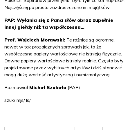
Polskich „kapitanów przemysłu” było tyle co kot napłakał.
Najczęściej po prostu zazdroszczono im majątków.
PAP: Wyłania się z Pana słów obraz zupełnie
innej giełdy niż ta współczesna…
Prof. Wojciech Morawski:
Te różnice są ogromne,
nawet w tak prozaicznych sprawach jak, to że
współczesne papiery wartościowe nie istnieją fizycznie.
Dawne papiery wartościowe istniały realnie. Często były
projektowane przez wybitnych artystów i dziś stanowić
mogą dużą wartość artystyczną i numizmatyczną.
Rozmawiał
Michał Szukała
(PAP)
szuk/ mjs/ ls/