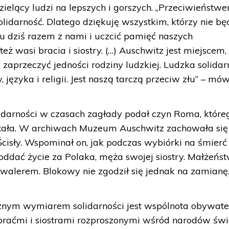
dzielący ludzi na lepszych i gorszych. „Przeciwieństw
olidarność. Dlatego dziękuję wszystkim, którzy nie b
u dziś razem z nami i uczcić pamięć naszych
eż wasi bracia i siostry. (…) Auschwitz jest miejscem,
zaprzeczyć jedności rodziny ludzkiej. Ludzka solidar
 języka i religii. Jest naszą tarczą przeciw złu” – mówi
idarności w czasach zagłady podał czyn Roma, które
ętała. W archiwach Muzeum Auschwitz zachowała się
Ścisły. Wspominał on, jak podczas wybiórki na śmierć
ddać życie za Polaka, męża swojej siostry. Małżeńs
awalerem. Blokowy nie zgodził się jednak na zamianę
cznym wymiarem solidarności jest wspólnota obywate
 braćmi i siostrami rozproszonymi wśród narodów świ