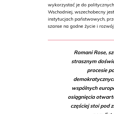
wykorzystać je do politycznyc
Wschodniej, wszechobecny jest
instytucjach państwowych, prze
szanse na godne życie i rozwój
Romani Rose, sze
strasznym doświ
procesie po
demokratycznych
wspólnych europej
osiągnięcia otwar
częściej stoi pod 