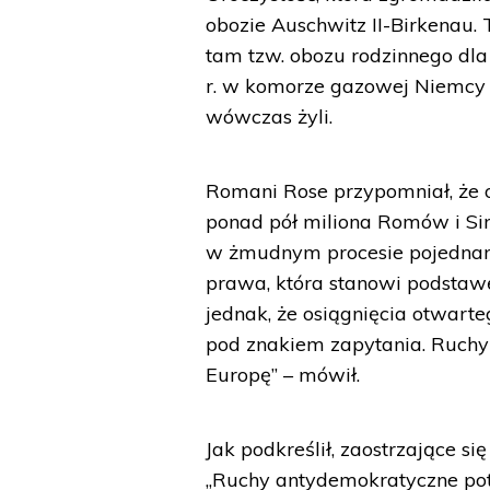
obozie Auschwitz II-Birkenau. 
tam tzw. obozu rodzinnego dla
r. w komorze gazowej Niemcy z
wówczas żyli.
Romani Rose przypomniał, że o
ponad pół miliona Romów i Si
w żmudnym procesie pojednani
prawa, która stanowi podstawę
jednak, że osiągnięcia otwart
pod znakiem zapytania. Ruchy n
Europę” – mówił.
Jak podkreślił, zaostrzające si
„Ruchy antydemokratyczne pot