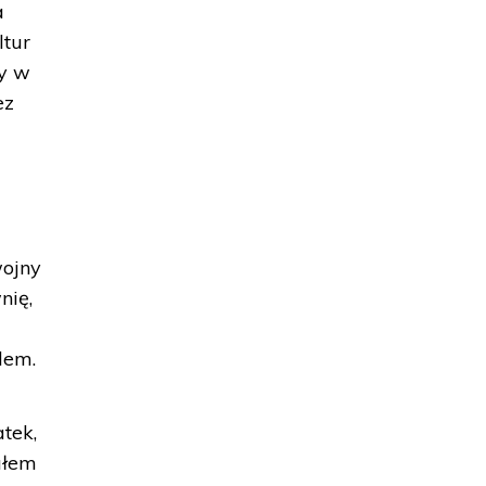
a
ltur
my w
ez
wojny
nię,
lem.
atek,
ałem