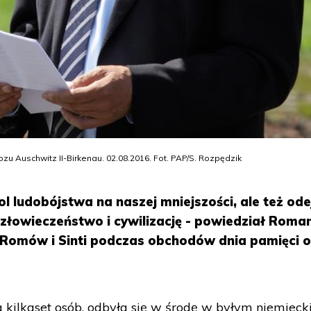
u Auschwitz II-Birkenau. 02.08.2016. Fot. PAP/S. Rozpędzik
l ludobójstwa na naszej mniejszości, ale też ode
złowieczeństwo i cywilizację - powiedział Roman
h Romów i Sinti podczas obchodów dnia pamięci 
a kilkaset osób, odbyła się w środę w byłym niemiec