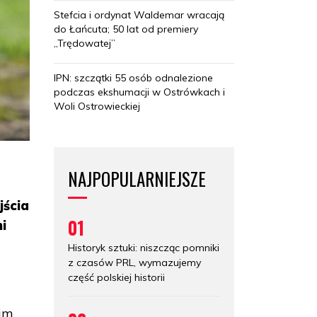
Stefcia i ordynat Waldemar wracają
do Łańcuta; 50 lat od premiery
„Trędowatej”
IPN: szczątki 55 osób odnalezione
podczas ekshumacji w Ostrówkach i
Woli Ostrowieckiej
NAJPOPULARNIEJSZE
jścia
01
i
o
Historyk sztuki: niszcząc pomniki
z czasów PRL, wymazujemy
część polskiej historii
kim