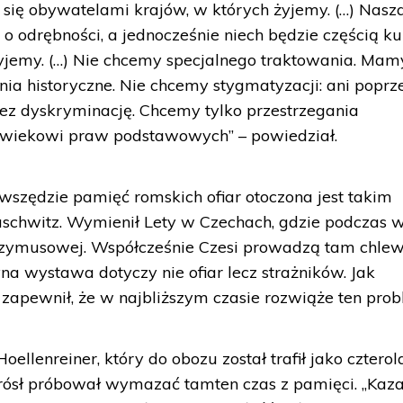
się obywatelami krajów, w których żyjemy. (…) Nasz
o odrębności, a jednocześnie niech będzie częścią ku
żyjemy. (…) Nie chcemy specjalnego traktowania. Ma
ia historyczne. Nie chcemy stygmatyzacji: ani poprz
rzez dyskryminację. Chcemy tylko przestrzegania
owiekowi praw podstawowych” – powiedział.
 wszędzie pamięć romskich ofiar otoczona jest takim
chwitz. Wymienił Lety w Czechach, gdzie podczas 
przymusowej. Współcześnie Czesi prowadzą tam chlew
na wystawa dotyczy nie ofiar lecz strażników. Jak
 zapewnił, że w najbliższym czasie rozwiąże ten prob
ellenreiner, który do obozu został trafił jako czterol
rósł próbował wymazać tamten czas z pamięci. „Kaz