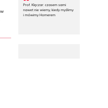
Prof. Klęczar: czasem sami
nawet nie wiemy, kiedy myślimy
 w
i mówimy Homerem
ą