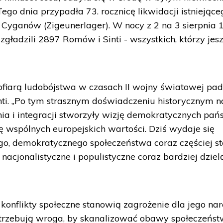
Tego dnia przypadła 73. rocznicę likwidacji istniejące
 Cyganów (Zigeunerlager). W nocy z 2 na 3 sierpnia 
gładzili 2897 Romów i Sinti - wszystkich, którzy jes
fiarą ludobójstwa w czasach II wojny światowej pad
nti. „Po tym strasznym doświadczeniu historycznym 
a i integracji stworzyły wizję demokratycznych pań
 wspólnych europejskich wartości. Dziś wydaje się
ego, demokratycznego społeczeństwa coraz częściej st
acjonalistyczne i populistyczne coraz bardziej dziel
ę konflikty społeczne stanowią zagrożenie dla jego nar
rzebują wroga, by skanalizować obawy społeczeńst