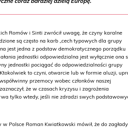
czne coraz bardziej dzielą Europę.
ich Romów i Sinti zwrócił uwagę, że czyny karalne
adzione są często na karb „cech typowych dla grupy
tana jest jedna z podstaw demokratycznego porządku
iałania jednostki odpowiedzialna jest wyłącznie ona 
ny jednostki pociągać do odpowiedzialności grupy
. Ktokolwiek to czyni, otwarcie lub w formie aluzji, up
t współwinny przemocy wobec członków naszej
e zaznaczył, że w czasach kryzysu i zagrożenia
rwa tylko wtedy, jeśli nie zdradzi swych podstawowy
 w Polsce Roman Kwiatkowski mówił, że do zagłady