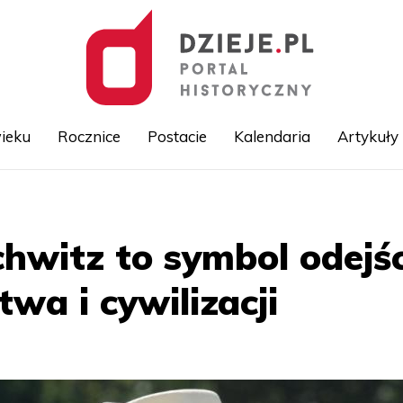
ieku
Rocznice
Postacie
Kalendaria
Artykuły
Przejdź
do
treści
chwitz to symbol odejś
wa i cywilizacji