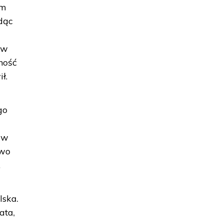
em
ędąc
 w
ność
ł.
go
 w
two
.
lska.
ata,