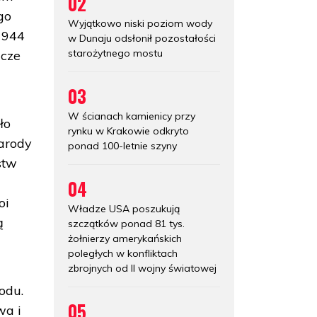
02
go
Wyjątkowo niski poziom wody
1944
w Dunaju odsłonił pozostałości
starożytnego mostu
zcze
03
W ścianach kamienicy przy
ło
rynku w Krakowie odkryto
narody
ponad 100-letnie szyny
stw
04
oi
Władze USA poszukują
ą
szczątków ponad 81 tys.
żołnierzy amerykańskich
poległych w konfliktach
zbrojnych od II wojny światowej
odu.
05
wa i