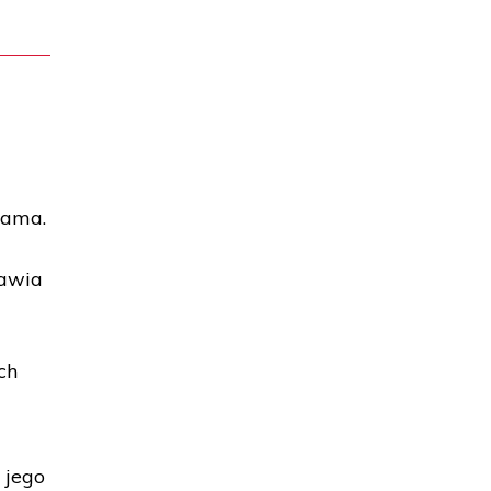
sama.
rawia
ch
 jego