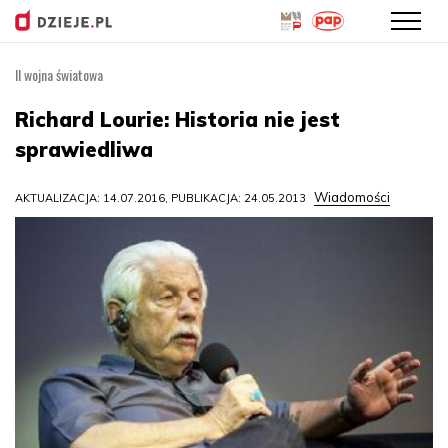
II wojna światowa
Przejdź
do
Richard Lourie: Historia nie jest
treści
sprawiedliwa
Wiadomości
AKTUALIZACJA: 14.07.2016, PUBLIKACJA: 24.05.2013