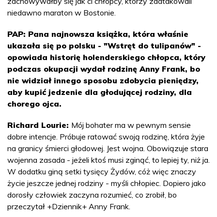
zachowywałby się jak ci chłopcy, którzy zaatakowali
niedawno maraton w Bostonie.
PAP: Pana najnowsza książka, która właśnie
ukazała się po polsku - "Wstręt do tulipanów" -
opowiada historię holenderskiego chłopca, który
podczas okupacji wydał rodzinę Anny Frank, bo
nie widział innego sposobu zdobycia pieniędzy,
aby kupić jedzenie dla głodującej rodziny, dla
chorego ojca.
Richard Lourie:
Mój bohater ma w pewnym sensie
dobre intencje. Próbuje ratować swoją rodzinę, która żyje
na granicy śmierci głodowej. Jest wojna. Obowiązuje stara
wojenna zasada - jeżeli ktoś musi zginąć, to lepiej ty, niż ja.
W dodatku giną setki tysięcy Żydów, cóż więc znaczy
życie jeszcze jednej rodziny - myśli chłopiec. Dopiero jako
dorosły człowiek zaczyna rozumieć, co zrobił, bo
przeczytał +Dziennik+ Anny Frank.