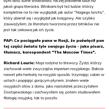
było dość luźne środowisko, raczej pokolenie ludzi niż
jakaś grupa literacka. Bitnikami byli też ludzie, którzy
kompletnie na to nie wyglądali, jak autor "Nagiego lunchu",
który ubierał się i wyglądał jak księgowy. Ale szybko
zauważyłem, że literatura tworzona przez bitników nie
jest tak ciekawa jak ich życie.
PAP: Co pociągało pana w Rosji, że poświęcił pan
tej części świata tyle swojego życia - jako pisarz,
tłumacz, korespondent "The Moscow Times".
Richard Lourie:
Moja rodzina to litewscy Żydzi, którzy
zachowali wiele zwyczajów imperium rosyjskiego. Babcia
nawet piła herbatę na rosyjski sposób, trzymając cukier w
ustach i popijając gorącym płynem, znałem wiele
rosyjskich słów z domu. Jako nastolatek przeczytałem
Dostojewskiego i zachwyciłem się, potem studiowałem
filologię rosyjską, tak to poszło.