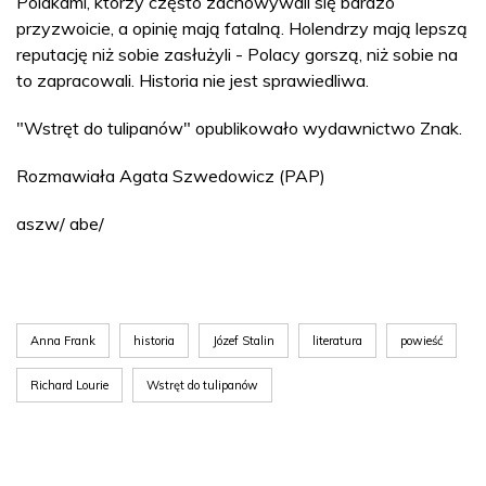
Polakami, którzy często zachowywali się bardzo
przyzwoicie, a opinię mają fatalną. Holendrzy mają lepszą
reputację niż sobie zasłużyli - Polacy gorszą, niż sobie na
to zapracowali. Historia nie jest sprawiedliwa.
"Wstręt do tulipanów" opublikowało wydawnictwo Znak.
Rozmawiała Agata Szwedowicz (PAP)
aszw/ abe/
Anna Frank
historia
Józef Stalin
literatura
powieść
Richard Lourie
Wstręt do tulipanów