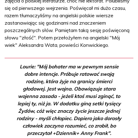
zajęcia o polskiej literaturze, choć nie lektorat. Polubiliśmy
się od pierwszego wejrzenia. Poświęcał mi dużo czasu,
razem tłumaczyliśmy na angielski polskie wiersze
zastanawiając się godzinami nad znaczeniem
poszczególnych słów. Pamiętam taką sesję poświęconą
słowu "złość". Potem przełożyłem na angielski "Mój
wiek" Aleksandra Wata, powieści Konwickiego.
Lourie: "Mój bohater ma w pewnym sensie
dobre intencje. Próbuje ratować swoją
rodzinę, która żyje na granicy śmierci
głodowej. Jest wojna. Obowiązuje stara
wojenna zasada - jeżeli ktoś musi zginąć, to
lepiej ty, niż ja. W dodatku giną setki tysięcy
Żydów, cóż więc znaczy życie jeszcze jednej
rodziny - myśli chłopiec. Dopiero jako dorosły
człowiek zaczyna rozumieć, co zrobił, bo
przeczytał +Dziennik+ Anny Frank".