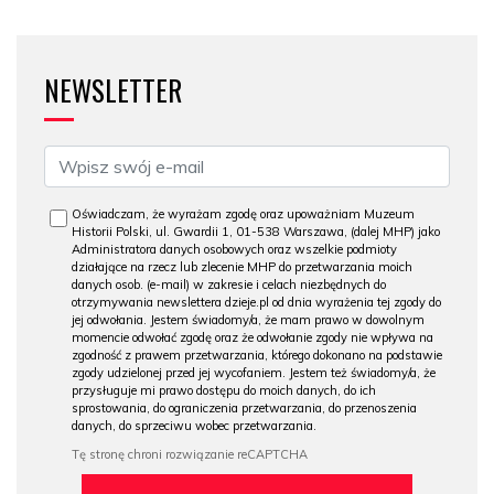
NEWSLETTER
Oświadczam, że wyrażam zgodę oraz upoważniam Muzeum
Historii Polski, ul. Gwardii 1, 01-538 Warszawa, (dalej MHP) jako
Administratora danych osobowych oraz wszelkie podmioty
działające na rzecz lub zlecenie MHP do przetwarzania moich
danych osob. (e-mail) w zakresie i celach niezbędnych do
otrzymywania newslettera dzieje.pl od dnia wyrażenia tej zgody do
jej odwołania. Jestem świadomy/a, że mam prawo w dowolnym
momencie odwołać zgodę oraz że odwołanie zgody nie wpływa na
zgodność z prawem przetwarzania, którego dokonano na podstawie
zgody udzielonej przed jej wycofaniem. Jestem też świadomy/a, że
przysługuje mi prawo dostępu do moich danych, do ich
sprostowania, do ograniczenia przetwarzania, do przenoszenia
danych, do sprzeciwu wobec przetwarzania.