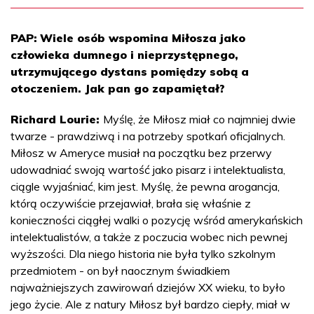
PAP:
Wiele osób wspomina Miłosza jako
człowieka dumnego i nieprzystępnego,
utrzymującego dystans pomiędzy sobą a
otoczeniem. Jak pan go zapamiętał?
Richard Lourie:
Myślę, że Miłosz miał co najmniej dwie
twarze - prawdziwą i na potrzeby spotkań oficjalnych.
Miłosz w Ameryce musiał na początku bez przerwy
udowadniać swoją wartość jako pisarz i intelektualista,
ciągle wyjaśniać, kim jest. Myślę, że pewna arogancja,
którą oczywiście przejawiał, brała się właśnie z
konieczności ciągłej walki o pozycję wśród amerykańskich
intelektualistów, a także z poczucia wobec nich pewnej
wyższości. Dla niego historia nie była tylko szkolnym
przedmiotem - on był naocznym świadkiem
najważniejszych zawirowań dziejów XX wieku, to było
jego życie. Ale z natury Miłosz był bardzo ciepły, miał w