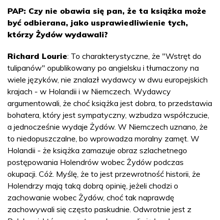
PAP: Czy nie obawia się pan, że ta książka może
być odbierana, jako usprawiedliwienie tych,
którzy Żydów wydawali?
Richard Lourie
: To charakterystyczne, że "Wstręt do
tulipanów" opublikowany po angielsku i tłumaczony na
wiele języków, nie znalazł wydawcy w dwu europejskich
krajach - w Holandii i w Niemczech. Wydawcy
argumentowali, że choć książka jest dobra, to przedstawia
bohatera, który jest sympatyczny, wzbudza współczucie,
a jednocześnie wydaje Żydów. W Niemczech uznano, że
to niedopuszczalne, bo wprowadza moralny zamęt. W
Holandii - że książka zamazuje obraz szlachetnego
postępowania Holendrów wobec Żydów podczas
okupacji. Cóż. Myślę, że to jest przewrotność historii, że
Holendrzy mają taką dobrą opinię, jeżeli chodzi o
zachowanie wobec Żydów, choć tak naprawdę
zachowywali się często paskudnie. Odwrotnie jest z