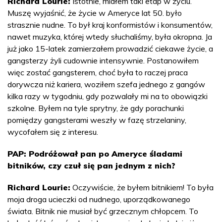
Richard Lourie:
Istotnie, miałem taki etap w życiu.
Muszę wyjaśnić, że życie w Ameryce lat 50. było
strasznie nudne. To był kraj konformistów i konsumentów,
nawet muzyka, której wtedy słuchaliśmy, była okropna. Ja
już jako 15-latek zamierzałem prowadzić ciekawe życie, a
gangsterzy żyli cudownie intensywnie. Postanowiłem
więc zostać gangsterem, choć była to raczej praca
dorywcza niż kariera, woziłem szefa jednego z gangów
kilka razy w tygodniu, gdy pozwalały mi na to obowiązki
szkolne. Byłem na tyle sprytny, że gdy porachunki
pomiędzy gangsterami weszły w fazę strzelaniny,
wycofałem się z interesu.
PAP: Podróżował pan po Ameryce śladami
bitników, czy czuł się pan jednym z nich?
Richard Lourie:
Oczywiście, że byłem bitnikiem! To była
moja droga ucieczki od nudnego, uporządkowanego
świata. Bitnik nie musiał być grzecznym chłopcem. To