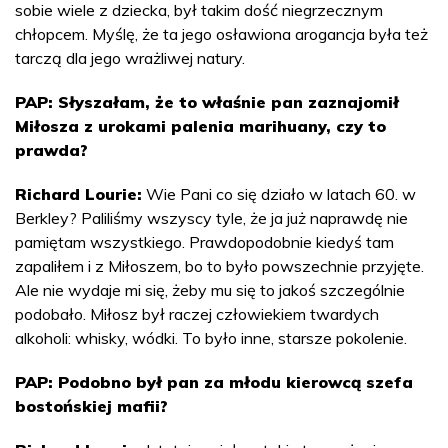
sobie wiele z dziecka, był takim dość niegrzecznym
chłopcem. Myślę, że ta jego osławiona arogancja była też
tarczą dla jego wrażliwej natury.
PAP: Słyszałam, że to właśnie pan zaznajomił
Miłosza z urokami palenia marihuany, czy to
prawda?
Richard Lourie:
Wie Pani co się działo w latach 60. w
Berkley? Paliliśmy wszyscy tyle, że ja już naprawdę nie
pamiętam wszystkiego. Prawdopodobnie kiedyś tam
zapaliłem i z Miłoszem, bo to było powszechnie przyjęte.
Ale nie wydaje mi się, żeby mu się to jakoś szczególnie
podobało. Miłosz był raczej człowiekiem twardych
alkoholi: whisky, wódki. To było inne, starsze pokolenie.
PAP: Podobno był pan za młodu kierowcą szefa
bostońskiej mafii?