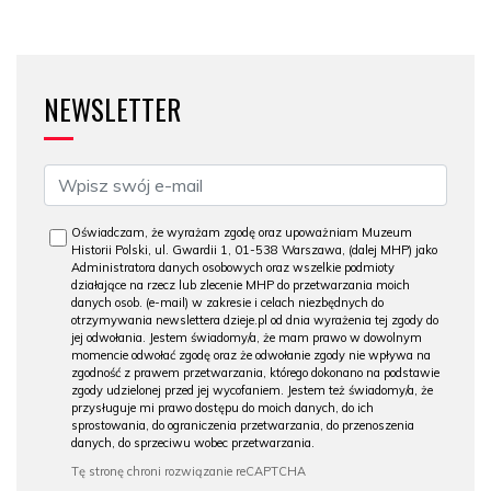
NEWSLETTER
Oświadczam, że wyrażam zgodę oraz upoważniam Muzeum
Historii Polski, ul. Gwardii 1, 01-538 Warszawa, (dalej MHP) jako
Administratora danych osobowych oraz wszelkie podmioty
działające na rzecz lub zlecenie MHP do przetwarzania moich
danych osob. (e-mail) w zakresie i celach niezbędnych do
otrzymywania newslettera dzieje.pl od dnia wyrażenia tej zgody do
jej odwołania. Jestem świadomy/a, że mam prawo w dowolnym
momencie odwołać zgodę oraz że odwołanie zgody nie wpływa na
zgodność z prawem przetwarzania, którego dokonano na podstawie
zgody udzielonej przed jej wycofaniem. Jestem też świadomy/a, że
przysługuje mi prawo dostępu do moich danych, do ich
sprostowania, do ograniczenia przetwarzania, do przenoszenia
danych, do sprzeciwu wobec przetwarzania.