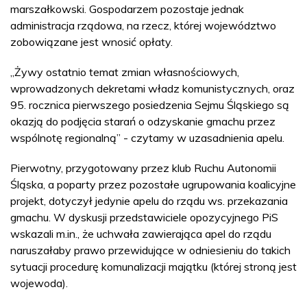
marszałkowski. Gospodarzem pozostaje jednak
administracja rządowa, na rzecz, której województwo
zobowiązane jest wnosić opłaty.
„Żywy ostatnio temat zmian własnościowych,
wprowadzonych dekretami władz komunistycznych, oraz
95. rocznica pierwszego posiedzenia Sejmu Śląskiego są
okazją do podjęcia starań o odzyskanie gmachu przez
wspólnotę regionalną” - czytamy w uzasadnienia apelu.
Pierwotny, przygotowany przez klub Ruchu Autonomii
Śląska, a poparty przez pozostałe ugrupowania koalicyjne
projekt, dotyczył jedynie apelu do rządu ws. przekazania
gmachu. W dyskusji przedstawiciele opozycyjnego PiS
wskazali m.in., że uchwała zawierająca apel do rządu
naruszałaby prawo przewidujące w odniesieniu do takich
sytuacji procedurę komunalizacji majątku (której stroną jest
wojewoda).