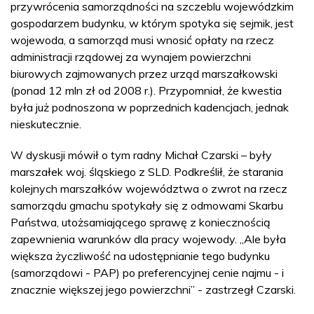
przywrócenia samorządności na szczeblu wojewódzkim
gospodarzem budynku, w którym spotyka się sejmik, jest
wojewoda, a samorząd musi wnosić opłaty na rzecz
administracji rządowej za wynajem powierzchni
biurowych zajmowanych przez urząd marszałkowski
(ponad 12 mln zł od 2008 r.). Przypomniał, że kwestia
była już podnoszona w poprzednich kadencjach, jednak
nieskutecznie.
W dyskusji mówił o tym radny Michał Czarski – były
marszałek woj. śląskiego z SLD. Podkreślił, że starania
kolejnych marszałków województwa o zwrot na rzecz
samorządu gmachu spotykały się z odmowami Skarbu
Państwa, utożsamiającego sprawę z koniecznością
zapewnienia warunków dla pracy wojewody. „Ale była
większa życzliwość na udostępnianie tego budynku
(samorządowi - PAP) po preferencyjnej cenie najmu - i
znacznie większej jego powierzchni” - zastrzegł Czarski.