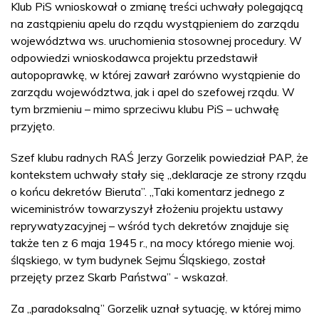
Klub PiS wnioskował o zmianę treści uchwały polegającą
na zastąpieniu apelu do rządu wystąpieniem do zarządu
województwa ws. uruchomienia stosownej procedury. W
odpowiedzi wnioskodawca projektu przedstawił
autopoprawkę, w której zawarł zarówno wystąpienie do
zarządu województwa, jak i apel do szefowej rządu. W
tym brzmieniu – mimo sprzeciwu klubu PiS – uchwałę
przyjęto.
Szef klubu radnych RAŚ Jerzy Gorzelik powiedział PAP, że
kontekstem uchwały stały się „deklaracje ze strony rządu
o końcu dekretów Bieruta”. „Taki komentarz jednego z
wiceministrów towarzyszył złożeniu projektu ustawy
reprywatyzacyjnej – wśród tych dekretów znajduje się
także ten z 6 maja 1945 r., na mocy którego mienie woj.
śląskiego, w tym budynek Sejmu Śląskiego, został
przejęty przez Skarb Państwa” - wskazał.
Za „paradoksalną” Gorzelik uznał sytuację, w której mimo