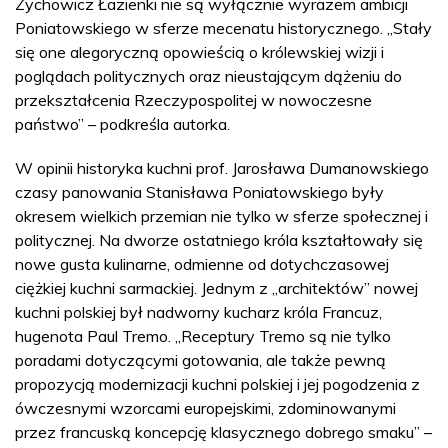
Zychowicz Łazienki nie są wyłącznie wyrazem ambicji
Poniatowskiego w sferze mecenatu historycznego. „Stały
się one alegoryczną opowieścią o królewskiej wizji i
poglądach politycznych oraz nieustającym dążeniu do
przekształcenia Rzeczypospolitej w nowoczesne
państwo” – podkreśla autorka.
W opinii historyka kuchni prof. Jarosława Dumanowskiego
czasy panowania Stanisława Poniatowskiego były
okresem wielkich przemian nie tylko w sferze społecznej i
politycznej. Na dworze ostatniego króla kształtowały się
nowe gusta kulinarne, odmienne od dotychczasowej
ciężkiej kuchni sarmackiej. Jednym z „architektów” nowej
kuchni polskiej był nadworny kucharz króla Francuz,
hugenota Paul Tremo. „Receptury Tremo są nie tylko
poradami dotyczącymi gotowania, ale także pewną
propozycją modernizacji kuchni polskiej i jej pogodzenia z
ówczesnymi wzorcami europejskimi, zdominowanymi
przez francuską koncepcję klasycznego dobrego smaku” –