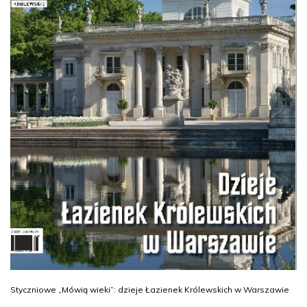
Styczniowe „Mówią wieki”: dzieje Łazienek Królewskich w Warszawie