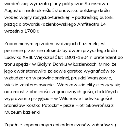
wiedeńskiej wyrażało plany polityczne Stanisława
Augusta i miało określać stanowisko polskiego króla
wobec wojny rosyjsko-tureckiej” – podkreślają autorki,
pisząc o otwarciu łazienkowskiego Amfiteatru 14
września 1788 r.
Zapomnianym epizodem w dziejach Łazienek jest
pełnienie przez nie roli siedziby dworu przyszłego króla
Ludwika XVIII. Większość lat 1801-1804 r. pretendent do
tronu spędził w Białym Domku w Łazienkach. Mimo, że
jego dwór stanowiła zaledwie garstka wygnańców to
wzbudzał on w prowincjonalnej, pruskiej Warszawie,
wielkie zainteresowanie. „Warszawskie elity cieszyły się
natomiast z obecności zagranicznych gości, dla których
wyprawiano przyjęcia – w Wilanowie Ludwika gościł
Stanisław Kostka Potocki” – pisze Piotr Skowroński z
Muzeum Łazienki.
Zupełnie zapomnianym epizodem czasów zaborów są