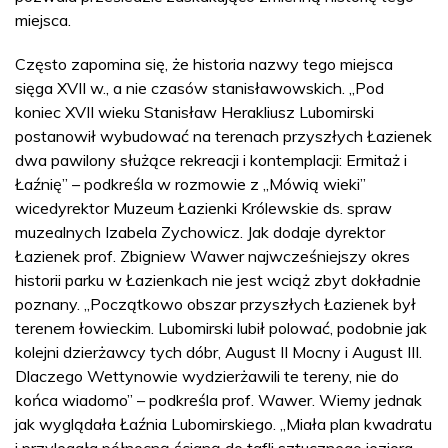
miejsca.
Często zapomina się, że historia nazwy tego miejsca
sięga XVII w., a nie czasów stanisławowskich. „Pod
koniec XVII wieku Stanisław Herakliusz Lubomirski
postanowił wybudować na terenach przyszłych Łazienek
dwa pawilony służące rekreacji i kontemplacji: Ermitaż i
Łaźnię” – podkreśla w rozmowie z „Mówią wieki”
wicedyrektor Muzeum Łazienki Królewskie ds. spraw
muzealnych Izabela Zychowicz. Jak dodaje dyrektor
Łazienek prof. Zbigniew Wawer najwcześniejszy okres
historii parku w Łazienkach nie jest wciąż zbyt dokładnie
poznany. „Początkowo obszar przyszłych Łazienek był
terenem łowieckim. Lubomirski lubił polować, podobnie jak
kolejni dzierżawcy tych dóbr, August II Mocny i August III.
Dlaczego Wettynowie wydzierżawili te tereny, nie do
końca wiadomo” – podkreśla prof. Wawer. Wiemy jednak
jak wyglądała Łaźnia Lubomirskiego. „Miała plan kwadratu