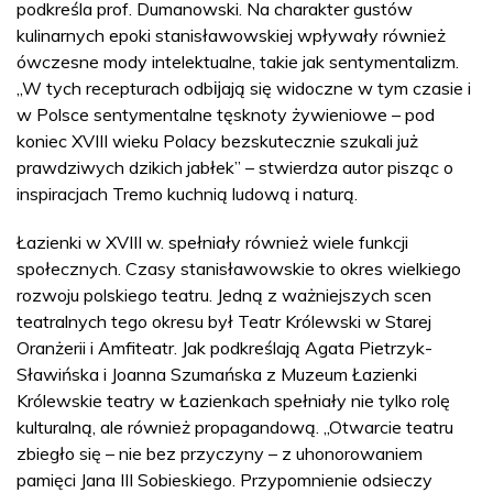
podkreśla prof. Dumanowski. Na charakter gustów
kulinarnych epoki stanisławowskiej wpływały również
ówczesne mody intelektualne, takie jak sentymentalizm.
„W tych recepturach odbĳają się widoczne w tym czasie i
w Polsce sentymentalne tęsknoty żywieniowe – pod
koniec XVIII wieku Polacy bezskutecznie szukali już
prawdziwych dzikich jabłek” – stwierdza autor pisząc o
inspiracjach Tremo kuchnią ludową i naturą.
Łazienki w XVIII w. spełniały również wiele funkcji
społecznych. Czasy stanisławowskie to okres wielkiego
rozwoju polskiego teatru. Jedną z ważniejszych scen
teatralnych tego okresu był Teatr Królewski w Starej
Oranżerii i Amfiteatr. Jak podkreślają Agata Pietrzyk-
Sławińska i Joanna Szumańska z Muzeum Łazienki
Królewskie teatry w Łazienkach spełniały nie tylko rolę
kulturalną, ale również propagandową. „Otwarcie teatru
zbiegło się – nie bez przyczyny – z uhonorowaniem
pamięci Jana III Sobieskiego. Przypomnienie odsieczy