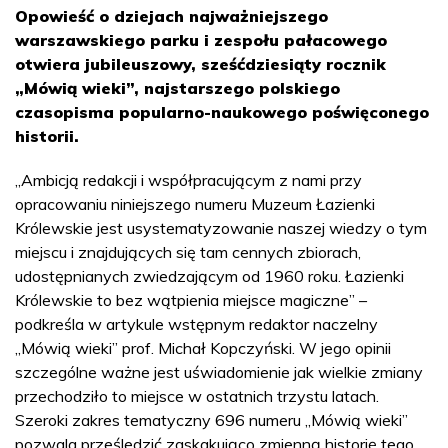
Opowieść o dziejach najważniejszego
warszawskiego parku i zespołu pałacowego
otwiera jubileuszowy, sześćdziesiąty rocznik
„Mówią wieki”, najstarszego polskiego
czasopisma popularno-naukowego poświęconego
historii.
„Ambicją redakcji i współpracującym z nami przy
opracowaniu niniejszego numeru Muzeum Łazienki
Królewskie jest usystematyzowanie naszej wiedzy o tym
miejscu i znajdujących się tam cennych zbiorach,
udostępnianych zwiedzającym od 1960 roku. Łazienki
Królewskie to bez wątpienia miejsce magiczne” –
podkreśla w artykule wstępnym redaktor naczelny
„Mówią wieki” prof. Michał Kopczyński. W jego opinii
szczególne ważne jest uświadomienie jak wielkie zmiany
przechodziło to miejsce w ostatnich trzystu latach.
Szeroki zakres tematyczny 696 numeru „Mówią wieki”
pozwala prześledzić zaskakująco zmienną historię tego