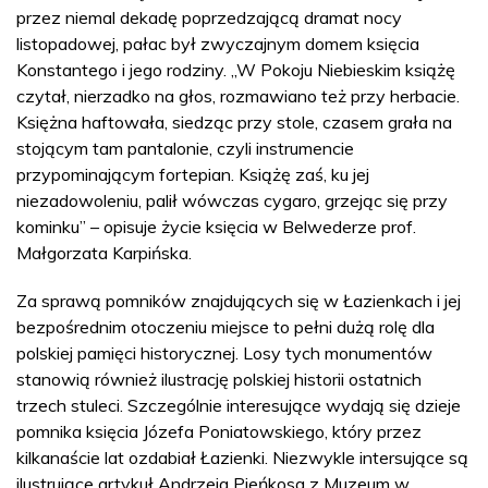
przez niemal dekadę poprzedzającą dramat nocy
listopadowej, pałac był zwyczajnym domem księcia
Konstantego i jego rodziny. „W Pokoju Niebieskim książę
czytał, nierzadko na głos, rozmawiano też przy herbacie.
Księżna haftowała, siedząc przy stole, czasem grała na
stojącym tam pantalonie, czyli instrumencie
przypominającym fortepian. Książę zaś, ku jej
niezadowoleniu, palił wówczas cygaro, grzejąc się przy
kominku” – opisuje życie księcia w Belwederze prof.
Małgorzata Karpińska.
Za sprawą pomników znajdujących się w Łazienkach i jej
bezpośrednim otoczeniu miejsce to pełni dużą rolę dla
polskiej pamięci historycznej. Losy tych monumentów
stanowią również ilustrację polskiej historii ostatnich
trzech stuleci. Szczególnie interesujące wydają się dzieje
pomnika księcia Józefa Poniatowskiego, który przez
kilkanaście lat ozdabiał Łazienki. Niezwykle intersujące są
ilustrujące artykuł Andrzeja Pieńkosa z Muzeum w