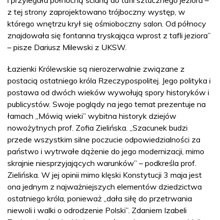
i przylegała północną ścianą do tafli sztucznego jeziora –
z tej strony zaprojektowano trójboczny występ, w
którego wnętrzu krył się ośmioboczny salon. Od północy
znajdowała się fontanna tryskająca wprost z tafli jeziora”
– pisze Dariusz Milewski z UKSW.
Łazienki Królewskie są nierozerwalnie związane z
postacią ostatniego króla Rzeczypospolitej. Jego polityka i
postawa od dwóch wieków wywołują spory historyków i
publicystów. Swoje poglądy na jego temat prezentuje na
łamach „Mówią wieki” wybitna historyk dziejów
nowożytnych prof. Zofia Zielińska. „Szacunek budzi
przede wszystkim silne poczucie odpowiedzialności za
państwo i wytrwałe dążenie do jego modernizacji, mimo
skrajnie niesprzyjających warunków” – podkreśla prof.
Zielińska. W jej opinii mimo klęski Konstytucji 3 maja jest
ona jednym z najważniejszych elementów dziedzictwa
ostatniego króla, ponieważ „dała siłę do przetrwania
niewoli i walki o odrodzenie Polski”. Zdaniem Izabeli