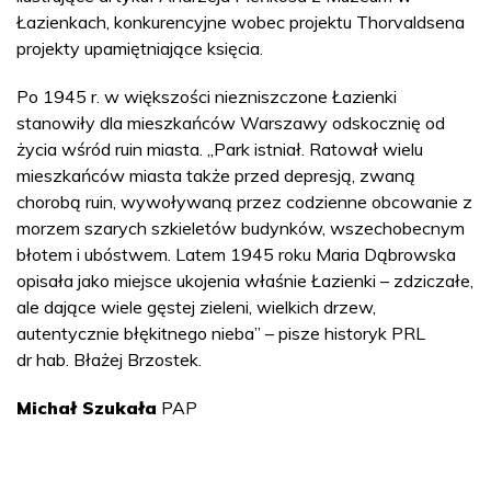
Łazienkach, konkurencyjne wobec projektu Thorvaldsena
projekty upamiętniające księcia.
Po 1945 r. w większości niezniszczone Łazienki
stanowiły dla mieszkańców Warszawy odskocznię od
życia wśród ruin miasta. „Park istniał. Ratował wielu
mieszkańców miasta także przed depresją, zwaną
chorobą ruin, wywoływaną przez codzienne obcowanie z
morzem szarych szkieletów budynków, wszechobecnym
błotem i ubóstwem. Latem 1945 roku Maria Dąbrowska
opisała jako miejsce ukojenia właśnie Łazienki – zdziczałe,
ale dające wiele gęstej zieleni, wielkich drzew,
autentycznie błękitnego nieba” – pisze historyk PRL
dr hab. Błażej Brzostek.
Michał Szukała
PAP