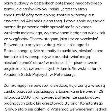
plany budowy w Łazienkach potężnego neogotyckiego
zamku dla carów-królów Polski. „Z trzech stron
spadzistość góry zamienioną została w tarasy, a z
czwartej od Alei oddzielona fosą. Łatwo sobie wystawić
można, ile położenie takie sprawić może pięknego
wrażenia malarskiego, wystawionem będąc na widok tak
ze wzgórzów Obserwatoryum, jako też ze wzniesień
Belwederu, a przytem z drogi Alea i dolin ogrodu
Botanicznego, gdzie rozmaitych punktów, nieskończone
łamanie linii w perspektywie przedstawiać mogą
nieskończoność obrazów malarskich” – pisał o swoim
projekcie z lat czterdziestych Adam Idźkowski, członek
Akademii Sztuk Pięknych w Petersburgu.
Zamek nigdy nie powstał, a siedzibą kojarzoną z władzą
carską pozostał sąsiadujący z Łazienkami Belweder. 29
listopada 1830 r., jak powiedział jeden ze spiskowców
pragnących zabić lub aresztować „tyrana” Konstantego
„Słowo stało się ciałem, a Wallenrod Belwederem”. Jednak