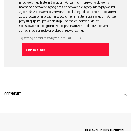
jej odwołania. Jestem świadomy/a, że mam prawo w dowolnym
momencie odwołać zgodę oraz że odwołanie zgody nie wpływa na
zgodność z prawem przetwarzania, którego dokonano na podstawie
zgody udzielonej przed jej wycofaniem. Jestem też świadomy/a, że
przysługuje mi prawo dostępu do moich danych, do ich
sprostowania, do ograniczenia przetwarzania, do przenoszenia
danych, do sprzeciwu wobec przetwarzania.
COPYRIGHT
Menu Footer
DEKLARACJA DOSTĘPNOŚCI