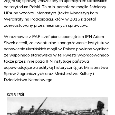
zajęła się sprawą zniszczonych upamiętnień ukraińskich
na terytorium Polski. To m.in. pomnik na mogile żołnierzy
UPA na wzgórzu Monastyrz (także Monastyr) koło
Werchraty na Podkarpaciu, który w 2015 r. został
zdewastowany przez nieznanych sprawców.
W rozmowie z PAP szef pionu upamiętnień IPN Adam
Siwek ocenił, że ewentualne zaangażowanie Instytutu w
odnowienie ukraińskich mogił w Polsce powinno wynikać
ze wspólnego stanowiska w tej kwestii wypracowanego
także przez inne poza IPN instytucje państwa
odpowiadające za politykę historyczną, jak Ministerstwo
Spraw Zagranicznych oraz Ministerstwo Kultury i
Dziedzictwa Narodowego.
CZYTAJ TAKŻE