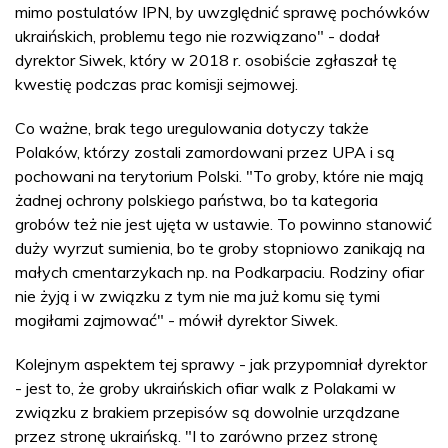
mimo postulatów IPN, by uwzględnić sprawę pochówków
ukraińskich, problemu tego nie rozwiązano" - dodał
dyrektor Siwek, który w 2018 r. osobiście zgłaszał tę
kwestię podczas prac komisji sejmowej.
Co ważne, brak tego uregulowania dotyczy także
Polaków, którzy zostali zamordowani przez UPA i są
pochowani na terytorium Polski. "To groby, które nie mają
żadnej ochrony polskiego państwa, bo ta kategoria
grobów też nie jest ujęta w ustawie. To powinno stanowić
duży wyrzut sumienia, bo te groby stopniowo zanikają na
małych cmentarzykach np. na Podkarpaciu. Rodziny ofiar
nie żyją i w związku z tym nie ma już komu się tymi
mogiłami zajmować" - mówił dyrektor Siwek.
Kolejnym aspektem tej sprawy - jak przypomniał dyrektor
- jest to, że groby ukraińskich ofiar walk z Polakami w
związku z brakiem przepisów są dowolnie urządzane
przez stronę ukraińską. "I to zarówno przez stronę