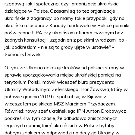
rządową, jak i społeczną, czyli organizacje ukraińskie
działające w Polsce. Czasami są to też organizacje
ukraińskie z zagranicy, bo mamy takie przypadki, gdy np.
ukraińska diaspora z Kanady fundowała w Polsce pomniki
poświęcone UPA czy ukraińskim ofiarom cywilnym bez
żadnych konsultacji i uzgodnień z polskimi władzami, bo -
jak podkreślam - nie są to groby ujęte w ustawie" -
tłumaczył Siwek.
O tym, że Ukraina oczekuje kroków od polskiej strony w
sprawie uporządkowania miejsc ukraińskiej pamięci na
terytorium Polski, mówił wiceszef biura prezydenta
Ukrainy Wołodymyra Zełenskiego, Ihor Żowkwa, który w
połowie grudnia 2019 r. spotkał się w Kijowie z
wiceszefem polskiego MSZ Marcinem Przydaczem.
Również nowy szef ukraińskiego IPN Anton Drobowycz
podkreślił w tym czasie, że odbudowa zniszczonych,
legalnych upamiętnień ukraińskich w Polsce byłaby
dobrym znakiem w odpowiedzi na decyzje Ukrainy w