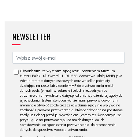
NEWSLETTER
Oświadczam, że wyrażam zgodę oraz upoważniam Muzeum
Historii Polski, ul. Gwardii 1, 01-538 Warszawa, (dalej MHP) jako
Administratora danych osobowych oraz wszelkie podmioty
działające na rzecz lub zlecenie MHP do przetwarzania moich
danych osob. (e-mail) w zakresie i celach niezbędnych do
otrzymywania newslettera dzieje.pl od dnia wyrażenia tej zgody do
jej odwołania. Jestem świadomy/a, że mam prawo w dowolnym
momencie odwołać zgodę oraz że odwołanie zgody nie wpływa na
zgodność z prawem przetwarzania, którego dokonano na podstawie
zgody udzielonej przed jej wycofaniem. Jestem też świadomy/a, że
przysługuje mi prawo dostępu do moich danych, do ich
sprostowania, do ograniczenia przetwarzania, do przenoszenia
danych, do sprzeciwu wobec przetwarzania.