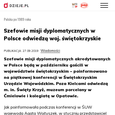
Polska po 1989 roku
Przejdź
do
Szefowie misji dyplomatycznych w
treści
Polsce odwiedzą woj. świętokrzyskie
Wiadomości
PUBLIKACJA: 27.09.2019
Szefowie misji dyplomatycznych akredytowanych
w Polsce będą w październiku gościli w
województwie świętokrzyskim – poinformowano
na piątkowej konferencji w Świętokrzyskim
Urzędzie Wojewódzkim. Poza Kielcami odwiedzą
m. in. Święty Krzyż, muzeum porcelany w
Ćmielowie i kolegiatę w Opatowie.
Jak poinformowała podczas konferencji w ŚUW
wojewoda Agata Wojtyszek, w styczniu przedstawiciel