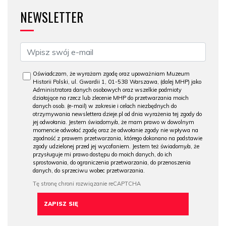
NEWSLETTER
Oświadczam, że wyrażam zgodę oraz upoważniam Muzeum
Historii Polski, ul. Gwardii 1, 01-538 Warszawa, (dalej MHP) jako
Administratora danych osobowych oraz wszelkie podmioty
działające na rzecz lub zlecenie MHP do przetwarzania moich
danych osob. (e-mail) w zakresie i celach niezbędnych do
otrzymywania newslettera dzieje.pl od dnia wyrażenia tej zgody do
jej odwołania. Jestem świadomy/a, że mam prawo w dowolnym
momencie odwołać zgodę oraz że odwołanie zgody nie wpływa na
zgodność z prawem przetwarzania, którego dokonano na podstawie
zgody udzielonej przed jej wycofaniem. Jestem też świadomy/a, że
przysługuje mi prawo dostępu do moich danych, do ich
sprostowania, do ograniczenia przetwarzania, do przenoszenia
danych, do sprzeciwu wobec przetwarzania.