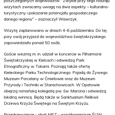
poszczególnych województw. "Zwykle przy tego rodzaju
wizytach zwracamy uwagę na dwa aspekty – kulturalno-
turystyczny i pokazanie potencjału gospodarczego
danego regionu" – zaznaczył Wawrzyk.
Wizytę zaplanowano w dniach 4-6 października. Do tej
pory swój przyjazd do województwa świętokrzyskiego
zapowiedziało ponad 50 osób.
Goście wezmą m. in. udział w koncercie w Filharmonii
Świętokrzyskiej w Kielcach i odwiedzą Park
Etnograficzny w Tokarni. Poznają także ofertę
Kieleckiego Parku Technologicznego. Pojadą do Żywego
Muzeum Porcelany w Ćmielowie oraz do Muzeum
Przyrody i Techniki w Starachowicach. W Opatowie
obejrzą romańską kolegiatę pw. św. Marcina i odwiedzą
lokalną winnicę. Będą także w Sanktuarium Relikwii
Drzewa Krzyża Świętego na Świętym Krzyżu.
Przedsięwzięcie - obok MSZ - współorganizuje ŚUW,