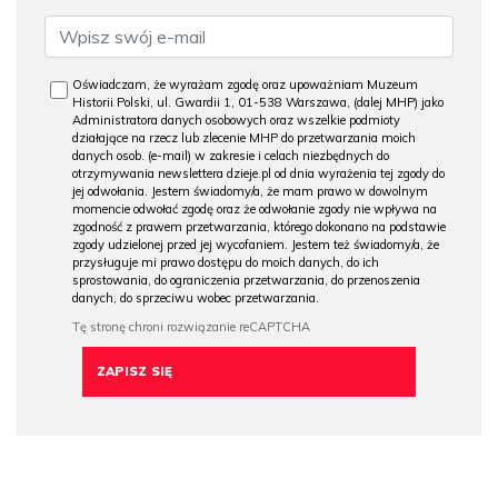
Oświadczam, że wyrażam zgodę oraz upoważniam Muzeum
Historii Polski, ul. Gwardii 1, 01-538 Warszawa, (dalej MHP) jako
Administratora danych osobowych oraz wszelkie podmioty
działające na rzecz lub zlecenie MHP do przetwarzania moich
danych osob. (e-mail) w zakresie i celach niezbędnych do
otrzymywania newslettera dzieje.pl od dnia wyrażenia tej zgody do
jej odwołania. Jestem świadomy/a, że mam prawo w dowolnym
momencie odwołać zgodę oraz że odwołanie zgody nie wpływa na
zgodność z prawem przetwarzania, którego dokonano na podstawie
zgody udzielonej przed jej wycofaniem. Jestem też świadomy/a, że
przysługuje mi prawo dostępu do moich danych, do ich
sprostowania, do ograniczenia przetwarzania, do przenoszenia
danych, do sprzeciwu wobec przetwarzania.