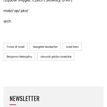
rządów Węgier, Czech i Słowacji. (PAP)
mobr/ ap/ pko/
arch.
Times of Israel
Georgette Mosbacher
Israel Katz
Benjamin Netanjahu
stosunki polsko-izraelskie
NEWSLETTER