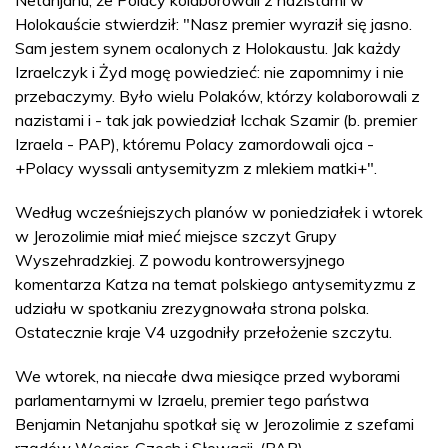
Netanjahu, że Polacy kolaborowali z nazistami w
Holokauście stwierdził: "Nasz premier wyraził się jasno.
Sam jestem synem ocalonych z Holokaustu. Jak każdy
Izraelczyk i Żyd mogę powiedzieć: nie zapomnimy i nie
przebaczymy. Było wielu Polaków, którzy kolaborowali z
nazistami i - tak jak powiedział Icchak Szamir (b. premier
Izraela - PAP), któremu Polacy zamordowali ojca -
+Polacy wyssali antysemityzm z mlekiem matki+".
Według wcześniejszych planów w poniedziałek i wtorek
w Jerozolimie miał mieć miejsce szczyt Grupy
Wyszehradzkiej. Z powodu kontrowersyjnego
komentarza Katza na temat polskiego antysemityzmu z
udziału w spotkaniu zrezygnowała strona polska.
Ostatecznie kraje V4 uzgodniły przełożenie szczytu.
We wtorek, na niecałe dwa miesiące przed wyborami
parlamentarnymi w Izraelu, premier tego państwa
Benjamin Netanjahu spotkał się w Jerozolimie z szefami