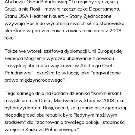
Abchazji i Osetii Południowej. "Te regiony są częścią
Gruzji, a nie Rosji - mówiła rzeczniczka Departamentu
Stanu USA Heather Nauert. - Stany Zjednoczone
wzywają Rosję do wycofania swoich sił na stanowiska
określone w porozumieniu o zawieszeniu broni z 2008
roku".
Także we wtorek szefowa dyplomacji Unii Europejskiej
Federica Mogherini wyraziła ubolewanie z powodu
"rosyjskiej obecności wojskowej w Abchazji i Osetii
Południowej" i określiła tę sytuację jako "pogwałcenie
prawa międzynarodowego".
Tego samego dnia na łamach dziennika "Kommiersant"
rosyjski premier Dmitrij Miedwiediew, który w 2008 roku
był prezydentem Rosji, ocenił, że uznanie przez jego kraj
niepodległości obu republik było "jedynym możliwym
środkiem" dla "zachowania trwałego pokoju i stabilności
w rejonie Kaukazu Południowego."