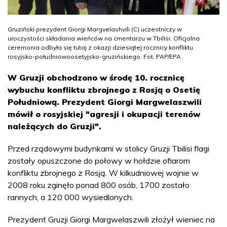
Gruziński prezydent Giorgi Margvelashvili (C) uczestniczy w
uroczystości składania wieńców na cmentarzu w Tbilisi. Oficjalna
ceremonia odbyła się tutaj z okazji dziesiątej rocznicy konfliktu
rosyjsko-południowoosetyjsko-gruzińskiego. Fot. PAP/EPA
W Gruzji obchodzono w środę 10. rocznicę
wybuchu konfliktu zbrojnego z Rosją o Osetię
Południową. Prezydent Giorgi Margwelaszwili
mówił o rosyjskiej "agresji i okupacji terenów
należących do Gruzji".
Przed rządowymi budynkami w stolicy Gruzji Tbilisi flagi
zostały opuszczone do połowy w hołdzie ofiarom
konfliktu zbrojnego z Rosją. W kilkudniowej wojnie w
2008 roku zginęło ponad 800 osób, 1700 zostało
rannych, a 120 000 wysiedlonych.
Prezydent Gruzji Giorgi Margwelaszwili złożył wieniec na