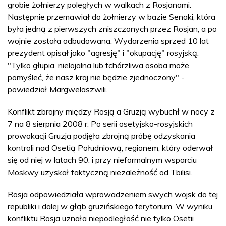
grobie żołnierzy poległych w walkach z Rosjanami.
Następnie przemawiał do żołnierzy w bazie Senaki, która
była jedną z pierwszych zniszczonych przez Rosjan, a po
wojnie została odbudowana. Wydarzenia sprzed 10 lat
prezydent opisał jako "agresję" i "okupację" rosyjską.
"Tylko głupia, nielojalna lub tchórzliwa osoba może
pomyśleć, że nasz kraj nie będzie zjednoczony" -
powiedział Margwelaszwili.
Konflikt zbrojny między Rosją a Gruzją wybuchł w nocy z
7 na 8 sierpnia 2008 r. Po serii osetyjsko-rosyjskich
prowokacji Gruzja podjęła zbrojną próbę odzyskania
kontroli nad Osetią Południową, regionem, który oderwał
się od niej w latach 90. i przy nieformalnym wsparciu
Moskwy uzyskał faktyczną niezależność od Tbilisi.
Rosja odpowiedziała wprowadzeniem swych wojsk do tej
republiki i dalej w głąb gruzińskiego terytorium. W wyniku
konfliktu Rosja uznała niepodległość nie tylko Osetii