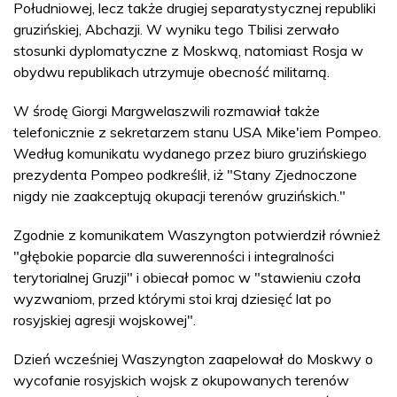
Południowej, lecz także drugiej separatystycznej republiki
gruzińskiej, Abchazji. W wyniku tego Tbilisi zerwało
stosunki dyplomatyczne z Moskwą, natomiast Rosja w
obydwu republikach utrzymuje obecność militarną.
W środę Giorgi Margwelaszwili rozmawiał także
telefonicznie z sekretarzem stanu USA Mike'iem Pompeo.
Według komunikatu wydanego przez biuro gruzińskiego
prezydenta Pompeo podkreślił, iż "Stany Zjednoczone
nigdy nie zaakceptują okupacji terenów gruzińskich."
Zgodnie z komunikatem Waszyngton potwierdził również
"głębokie poparcie dla suwerenności i integralności
terytorialnej Gruzji" i obiecał pomoc w "stawieniu czoła
wyzwaniom, przed którymi stoi kraj dziesięć lat po
rosyjskiej agresji wojskowej".
Dzień wcześniej Waszyngton zaapelował do Moskwy o
wycofanie rosyjskich wojsk z okupowanych terenów