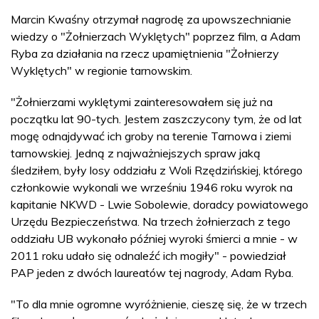
Marcin Kwaśny otrzymał nagrodę za upowszechnianie
wiedzy o "Żołnierzach Wyklętych" poprzez film, a Adam
Ryba za działania na rzecz upamiętnienia "Żołnierzy
Wyklętych" w regionie tarnowskim.
"Żołnierzami wyklętymi zainteresowałem się już na
początku lat 90-tych. Jestem zaszczycony tym, że od lat
mogę odnajdywać ich groby na terenie Tarnowa i ziemi
tarnowskiej. Jedną z najważniejszych spraw jaką
śledziłem, były losy oddziału z Woli Rzędzińskiej, którego
członkowie wykonali we wrześniu 1946 roku wyrok na
kapitanie NKWD - Lwie Sobolewie, doradcy powiatowego
Urzędu Bezpieczeństwa. Na trzech żołnierzach z tego
oddziału UB wykonało później wyroki śmierci a mnie - w
2011 roku udało się odnaleźć ich mogiły" - powiedział
PAP jeden z dwóch laureatów tej nagrody, Adam Ryba.
"To dla mnie ogromne wyróżnienie, cieszę się, że w trzech