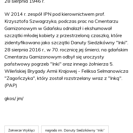
28 sierpnia 1946 r.
W 2014 r. zespół IPN pod kierownictwem prof.
Krzysztofa Szwagrzyka, podczas prac na Cmentarzu
Garnizonowym w Gdańsku odnalazł i ekshumował
szczątki młodej kobiety z przestrzeloną czaszką, które
zidentyfikowano jako szczątki Danuty Siedzikówny "Inki".
28 sierpnia 2016 r., w 70. rocznicę jej śmierci, na gdańskim
Cmentarzu Garnizonowym odbył się uroczysty
państwowy pogrzeb "Inki" oraz innego żołnierza 5.
Wileńskiej Brygady Armii Krajowej - Feliksa Selmanowicza
"Zagończyka", który został rozstrzelany wraz z "Inką".
(PAP)
gkos/ jm/
Żołnierze Wyklęci
nagroda im. Danuty Siedzikówny “Inki”