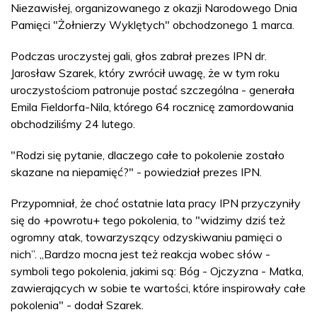
Niezawisłej, organizowanego z okazji Narodowego Dnia
Pamięci "Żołnierzy Wyklętych" obchodzonego 1 marca.
Podczas uroczystej gali, głos zabrał prezes IPN dr.
Jarosław Szarek, który zwrócił uwagę, że w tym roku
uroczystościom patronuje postać szczególna - generała
Emila Fieldorfa-Nila, którego 64 rocznicę zamordowania
obchodziliśmy 24 lutego.
"Rodzi się pytanie, dlaczego całe to pokolenie zostało
skazane na niepamięć?" - powiedział prezes IPN.
Przypomniał, że choć ostatnie lata pracy IPN przyczyniły
się do +powrotu+ tego pokolenia, to "widzimy dziś też
ogromny atak, towarzyszący odzyskiwaniu pamięci o
nich”. „Bardzo mocna jest też reakcja wobec słów -
symboli tego pokolenia, jakimi są: Bóg - Ojczyzna - Matka,
zawierających w sobie te wartości, które inspirowały całe
pokolenia" - dodał Szarek.