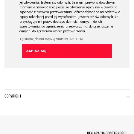
jej odwołania. Jestem świadomy/a, że mam prawo w dowolnym
momencie odwołać zgodę oraz że odwołanie zgody nie wpływa na
zgodność z prawem przetwarzania, którego dokonano na podstawie
zgody udzielonej przed jej wycofaniem. Jestem też świadomy/a, że
przysługuje mi prawo dostępu do moich danych, do ich
sprostowania, do ograniczenia przetwarzania, do przenoszenia
danych, do sprzeciwu wobec przetwarzania.
COPYRIGHT
Menu Footer
DEKLARACJA DOSTĘPNOŚCI