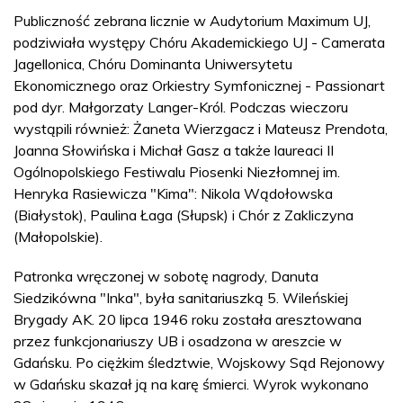
Publiczność zebrana licznie w Audytorium Maximum UJ,
podziwiała występy Chóru Akademickiego UJ - Camerata
Jagellonica, Chóru Dominanta Uniwersytetu
Ekonomicznego oraz Orkiestry Symfonicznej - Passionart
pod dyr. Małgorzaty Langer-Król. Podczas wieczoru
wystąpili również: Żaneta Wierzgacz i Mateusz Prendota,
Joanna Słowińska i Michał Gasz a także laureaci II
Ogólnopolskiego Festiwalu Piosenki Niezłomnej im.
Henryka Rasiewicza "Kima": Nikola Wądołowska
(Białystok), Paulina Łaga (Słupsk) i Chór z Zakliczyna
(Małopolskie).
Patronka wręczonej w sobotę nagrody, Danuta
Siedzikówna "Inka", była sanitariuszką 5. Wileńskiej
Brygady AK. 20 lipca 1946 roku została aresztowana
przez funkcjonariuszy UB i osadzona w areszcie w
Gdańsku. Po ciężkim śledztwie, Wojskowy Sąd Rejonowy
w Gdańsku skazał ją na karę śmierci. Wyrok wykonano