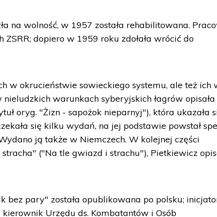
ła na wolność, w 1957 została rehabilitowana. Prac
h ZSRR; dopiero w 1959 roku zdołała wrócić do
ch w okrucieństwie sowieckiego systemu, ale też ich
 nieludzkich warunkach syberyjskich łagrów opisała
ytuł oryg. "Żizn - sapożok nieparnyj"), która ukazała 
zekała się kilku wydań, na jej podstawie powstał sp
. Wydano ją także w Niemczech. W kolejnej części
stracha" ("Na tle gwiazd i strachu"), Pietkiewicz opi
k bez pary" została opublikowana po polsku; inicjat
i, kierownik Urzędu ds. Kombatantów i Osób