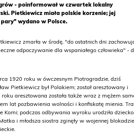
agrów - poinformował w czwartek lokalny
i. Pietkiewicz miała polskie korzenie; jej
 pary" wydano w Polsce.
etkiewicz zmarła w środę, "do ostatnich dni zachowuj
"Wieczne odpoczywanie dla wspaniałego człowieka" - 
arca 1920 roku w ówczesnym Piotrogradzie, dziś
sław Pietkiewicz był Polakiem; został aresztowany i
3 roku aresztowana została także wraz z mężem sam
dem lat pozbawienia wolności i konfiskatę mienia. Traf
ice Komi; podczas odbywania wyroku urodziła dziecko,
 Matka i młodsza siostra zginęły w wojennej blokadzi
eckie.