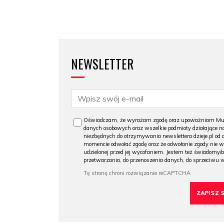
NEWSLETTER
Oświadczam, że wyrażam zgodę oraz upoważniam Muzeu
danych osobowych oraz wszelkie podmioty działające na
niezbędnych do otrzymywania newslettera dzieje.pl od
momencie odwołać zgodę oraz że odwołanie zgody nie 
udzielonej przed jej wycofaniem. Jestem też świadomy/a
przetwarzania, do przenoszenia danych, do sprzeciwu 