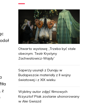
ąc
dodał
Otwarto wystawę „Trzeba być stale
obecnym. Teatr Krystyny
Zachwatowicz-Wajdy”
Saperzy usunęli z Dunaju w
Budapeszcie materiały z II wojny
a
światowej i z XIX wieku
iła
 z
Wybitny autor zdjęć filmowych
Krzysztof Ptak zostanie uhonorowany
e
w Alei Gwiazd