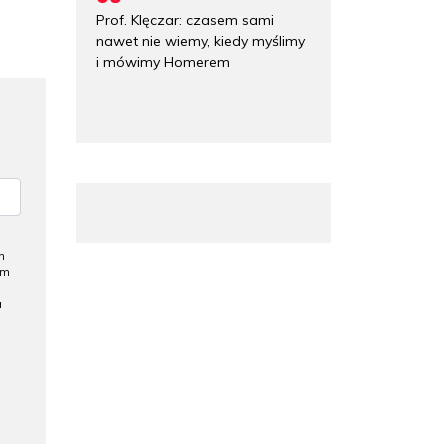
Prof. Klęczar: czasem sami
nawet nie wiemy, kiedy myślimy
i mówimy Homerem
h
ym
a