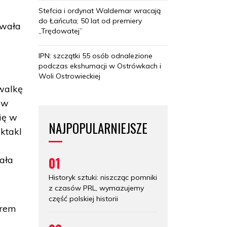
Stefcia i ordynat Waldemar wracają
do Łańcuta; 50 lat od premiery
owała
„Trędowatej”
IPN: szczątki 55 osób odnalezione
podczas ekshumacji w Ostrówkach i
Woli Ostrowieckiej
 walkę
 w
się w
NAJPOPULARNIEJSZE
ektakl
01
sała
Historyk sztuki: niszcząc pomniki
z czasów PRL, wymazujemy
część polskiej historii
orem