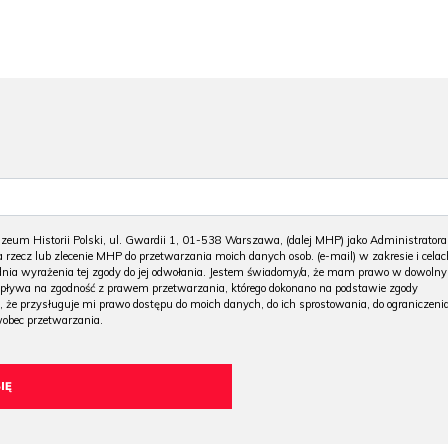
m Historii Polski, ul. Gwardii 1, 01-538 Warszawa, (dalej MHP) jako Administratora
 rzecz lub zlecenie MHP do przetwarzania moich danych osob. (e-mail) w zakresie i celac
 dnia wyrażenia tej zgody do jej odwołania. Jestem świadomy/a, że mam prawo w dowoln
wpływa na zgodność z prawem przetwarzania, którego dokonano na podstawie zgody
, że przysługuje mi prawo dostępu do moich danych, do ich sprostowania, do ograniczeni
wobec przetwarzania.