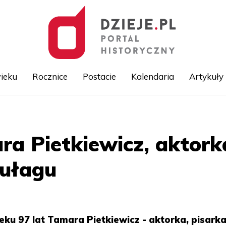
ieku
Rocznice
Postacie
Kalendaria
Artykuły
Przejdź
do
treści
a Pietkiewicz, aktorka
Gułagu
ku 97 lat Tamara Pietkiewicz - aktorka, pisarka