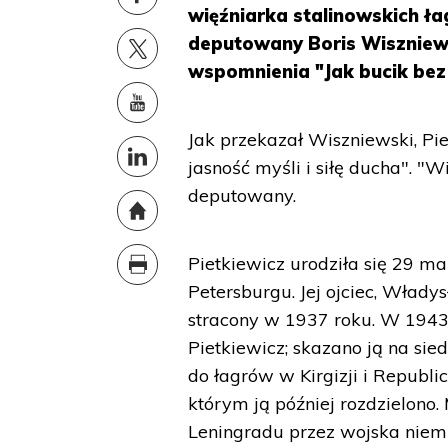
więźniarka stalinowskich ł
deputowany Boris Wiszniewsk
wspomnienia "Jak bucik bez
Jak przekazał Wiszniewski, Pi
jasność myśli i siłę ducha". 
deputowany.
Pietkiewicz urodziła się 29 m
Petersburgu. Jej ojciec, Włady
stracony w 1937 roku. W 194
Pietkiewicz; skazano ją na sie
do łagrów w Kirgizji i Republ
którym ją później rozdzielono.
Leningradu przez wojska niemi