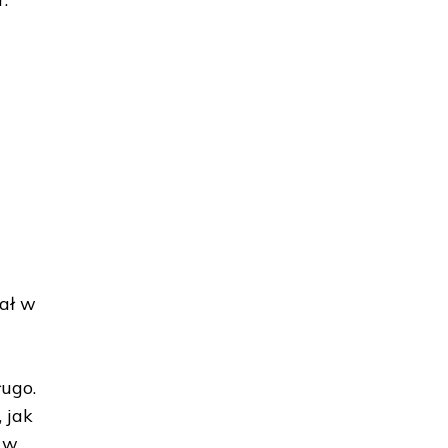
ał w
ługo.
 jak
y w