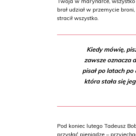
Twoja w marynarce, wszystko j
brał udział w przemycie broni,
stracił wszystko.
Kiedy mówię, pis
zawsze oznacza dl
pisał po latach po 
która stała się j
Pod koniec lutego Tadeusz Bob
przysłać pieniądze – przyjecha