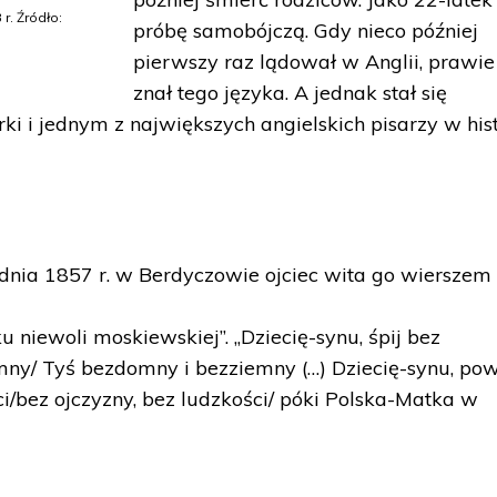
r. Źródło:
próbę samobójczą. Gdy nieco później
pierwszy raz lądował w Anglii, prawie
znał tego języka. A jednak stał się
i i jednym z największych angielskich pisarzy w histo
dnia 1857 r. w Berdyczowie ojciec wita go wierszem
niewoli moskiewskiej”. „Dziecię-synu, śpij bez
iemny/ Tyś bezdomny i bezziemny (…) Dziecię-synu, po
ści/bez ojczyzny, bez ludzkości/ póki Polska-Matka w