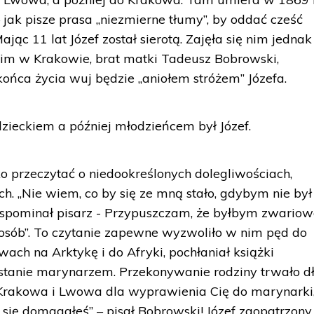
jak pisze prasa „niezmierne tłumy”, by oddać cześć
jąc 11 lat Józef został sierotą. Zajęła się nim jednak
nim w Krakowie, brat matki Tadeusz Bobrowski,
ońca życia wuj będzie „aniołem stróżem” Józefa.
zieckiem a później młodzieńcem był Józef.
ko przeczytać o niedookreślonych dolegliwościach,
. „Nie wiem, co by się ze mną stało, gdybym nie był
spominał pisarz - Przypuszczam, że byłbym zwariow
posób”. To czytanie zapewne wyzwoliło w nim pęd do
wach na Arktykę i do Afryki, pochłaniał książki
ostanie marynarzem. Przekonywanie rodziny trwało d
rakowa i Lwowa dla wyprawienia Cię do marynarki,
 się domagałeś” – pisał Bobrowski! Józef zaopatrzon