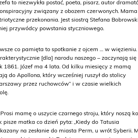
zefa to niezwykła postać, poeta, pisarz, autor dramat
z konspiracyjny związany z obozem czerwonych. Mam
triotyczne przekonania. Jest siostrą Stefana Bobrows
niej przywódcy powstania styczniowego.
erwsze co pamięta to spotkanie z ojcem … w więzieniu
arakterystycznie [dla] narodu naszego – zaczynają się
ok 1861. Józef ma 4 lata. Od kilku miesięcy z mamą
ą do Apollona, który wcześniej ruszył do stolicy
rszawy przez ruchowców” i w czasie wielkich
olę.
Prosi mamę o uszycie czarnego stroju, który noszą k
k pisze matka co dzień pyta: „Kiedy do Tatusia
skazany na zesłanie do miasta Perm, u wrót Syberii. 