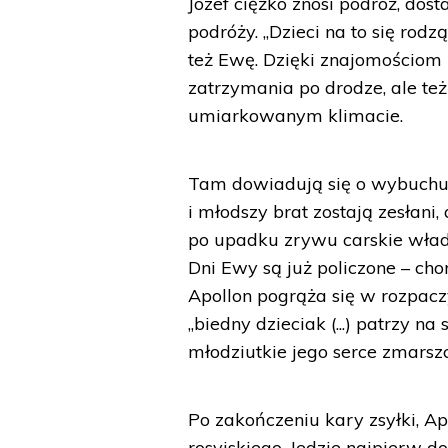
Józef ciężko znosi podróż, dos
podróży. „Dzieci na to się rod
też Ewę. Dzięki znajomościom 
zatrzymania po drodze, ale też
umiarkowanym klimacie.
Tam dowiadują się o wybuchu p
i młodszy brat zostają zesłani,
po upadku zrywu carskie wład
Dni Ewy są już policzone – chor
Apollon pogrąża się w rozpaczy
„biedny dzieciak (...) patrzy n
młodziutkie jego serce zmarsz
Po zakończeniu kary zsyłki, A
rosyjskiego. Jedzie najpierw 