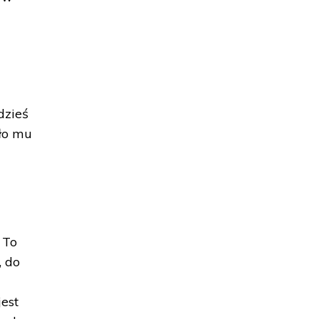
dzieś
ało mu
 To
, do
jest