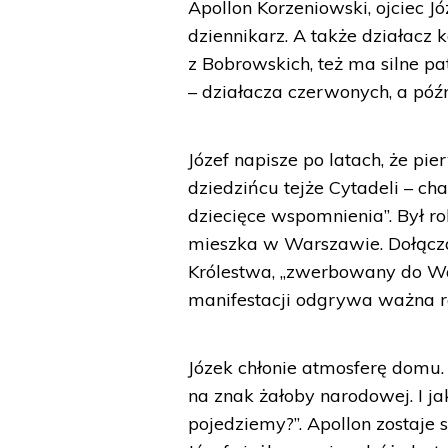
Apollon Korzeniowski, ojciec Jó
dziennikarz. A także działac
z Bobrowskich, też ma silne pa
– działacza czerwonych, a póź
Józef napisze po latach, że pi
dziedzińcu tejże Cytadeli – ch
dziecięce wspomnienia”. Był r
mieszka w Warszawie. Dołączaj
Królestwa, „zwerbowany do Wa
manifestacji odgrywa ważna r
Józek chłonie atmosferę domu. 
na znak żałoby narodowej. I ja
pojedziemy?”. Apollon zostaje 