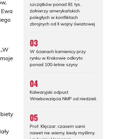
ów,
szczątków ponad 81 tys.
a Ewa
żołnierzy amerykańskich
poległych w konfliktach
kiego
zbrojnych od II wojny światowej
03
. „W
W ścianach kamienicy przy
 moje
rynku w Krakowie odkryto
ponad 100-letnie szyny
04
Kalwaryjski odpust
Wniebowzięcia NMP od niedzieli
obiety
05
Prof. Klęczar: czasem sami
Mały
nawet nie wiemy, kiedy myślimy