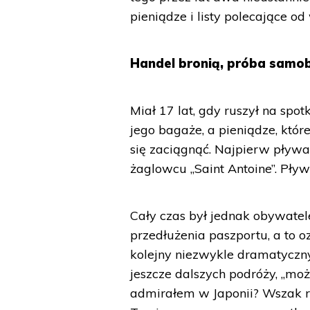
pieniądze i listy polecające od
Handel bronią, próba samo
Miał 17 lat, gdy ruszył na spo
jego bagaże, a pieniądze, któr
się zaciągnąć. Najpierw pływ
żaglowcu „Saint Antoine”. Pły
Cały czas był jednak obywate
przedłużenia paszportu, a to oz
kolejny niezwykle dramatyczny
jeszcze dalszych podróży, „moż
admirałem w Japonii? Wszak ra