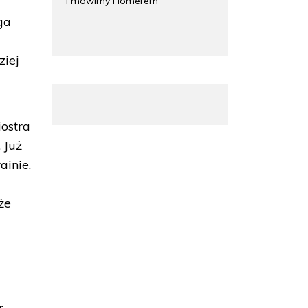
i mówimy Homerem
ga
ziej
ostra
 Już
ainie.
że
.