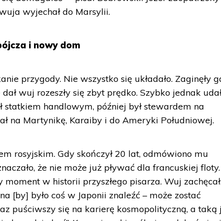
 wuja wyjechał do Marsylii.
bójcza i nowy dom
tkanie przygody. Nie wszystko się układało. Zaginęły g
e dał wuj rozeszły się zbyt prędko. Szybko jednak ud
ał statkiem handlowym, później był stewardem na
wał na Martynikę, Karaiby i do Ameryki Południowej.
lem rosyjskim. Gdy skończył 20 lat, odmówiono mu
naczało, że nie może już pływać dla francuskiej floty.
 moment w historii przyszłego pisarza. Wuj zachęcał
na [by] było coś w Japonii znaleźć – może zostać
z puściwszy się na karierę kosmopolityczną, a taką 