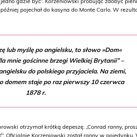
edno gdzie być”. Korzeniowski próbując zdobyć pien
 później pojechał do kasyna do Monte Carlo. W rezult
zę lub myślę po angielsku, to słowo »Dom«
a mnie gościnne brzegi Wielkiej Brytanii” –
angielsku do polskiego przyjaciela. Na ziemi,
ego domem staje po raz pierwszy 10 czerwca
1878 r.
rowski otrzymał krótką depeszę. „Conrad ranny, pros
ć”. Oficjalnie Korzeniowski został ranny w pojedynku.