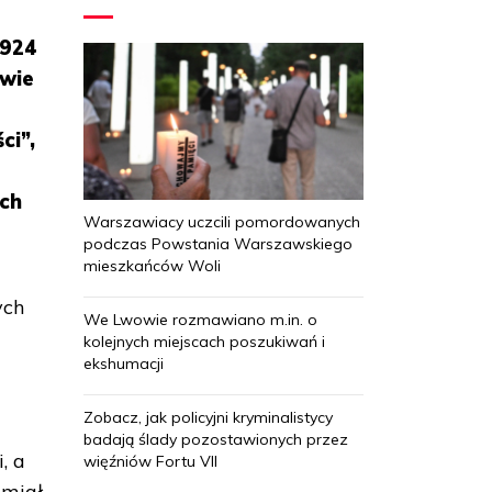
1924
iwie
ci”,
ach
Warszawiacy uczcili pomordowanych
podczas Powstania Warszawskiego
mieszkańców Woli
ych
We Lwowie rozmawiano m.in. o
kolejnych miejscach poszukiwań i
ekshumacji
Zobacz, jak policyjni kryminalistycy
badają ślady pozostawionych przez
, a
więźniów Fortu VII
 miał