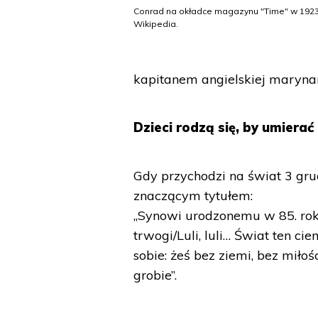
Conrad na okładce magazynu "Time" w 1923 
Wikipedia.
kapitanem angielskiej marynark
Dzieci rodzą się, by umierać
Gdy przychodzi na świat 3 gru
znaczącym tytułem:
„Synowi urodzonemu w 85. roku 
trwogi/Luli, luli… Świat ten c
sobie: żeś bez ziemi, bez miło
grobie”.