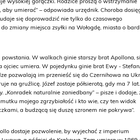
taje wysokiej gorączki. Rodzice proszą o wstrzymanie
zą, aby umierać” – odpowiada urzędnik. Choroba dosię
udaje się doprowadzić nie tylko do czasowego
 do zmiany miejsca zsyłki na Wołogdę, miasta o bard
owstania. W walkach ginie starszy brat Apollona, si
 a ojciec umiera. W pojedynku ginie brat Ewy - Stefan.
ze pozwalają im przenieść się do Czernihowa na Ukr
uje na gruźlicę. Józef zostaje półsierotą, gdy ma 7 lat.
. „Konradek naturalnie zaniedbany” – pisze i dodaje, 
a smutku mojego zgrzybiałość i kto wie, czy ten widok
czkami, a budzącą się duszę szronem nie pokrywa”.
pollo dostaje pozwolenie, by wyjechać z imperium
do Lwowa, a później do Krakowa. Tam umiera w 1869 r