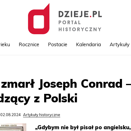
ieku
Rocznice
Postacie
Kalendaria
Artykuły
Przejdź
do
treści
 zmarł Joseph Conrad –
dzący z Polski
 02.08.2024
Artykuły historyczne
„Gdybym nie był pisał po angielsku,