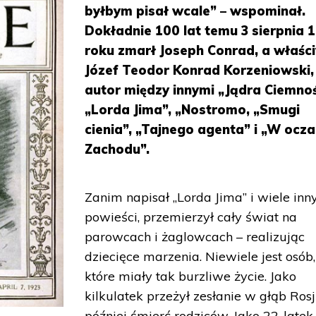
byłbym pisał wcale” – wspominał.
Dokładnie 100 lat temu 3 sierpnia 
roku zmarł Joseph Conrad, a właśc
Józef Teodor Konrad Korzeniowski,
autor między innymi „Jądra Ciemnoś
„Lorda Jima”, „Nostromo, „Smugi
cienia”, „Tajnego agenta” i „W ocz
Zachodu”.
Zanim napisał „Lorda Jima” i wiele inn
powieści, przemierzył cały świat na
parowcach i żaglowcach – realizując
dziecięce marzenia. Niewiele jest osób,
które miały tak burzliwe życie. Jako
kilkulatek przeżył zesłanie w głąb Rosji
później śmierć rodziców. Jako 22-latek