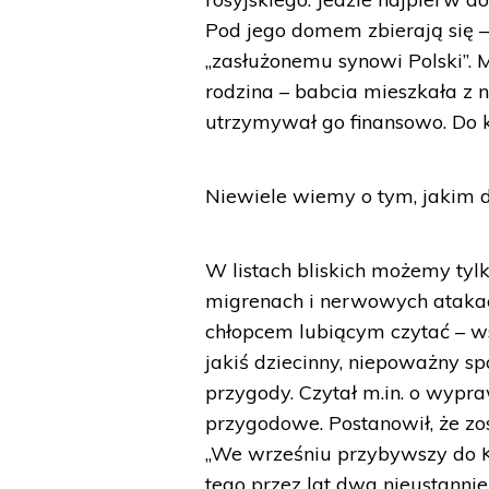
Pod jego domem zbierają się – 
„zasłużonemu synowi Polski”. Ma
rodzina – babcia mieszkała z 
utrzymywał go finansowo. Do k
Niewiele wiemy o tym, jakim d
W listach bliskich możemy tyl
migrenach i nerwowych atakach
chłopcem lubiącym czytać – w
jakiś dziecinny, niepoważny s
przygody. Czytał m.in. o wypra
przygodowe. Postanowił, że z
„We wrześniu przybywszy do K
tego przez lat dwa nieustannie