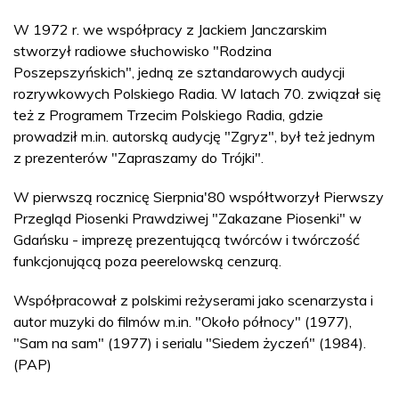
W 1972 r. we współpracy z Jackiem Janczarskim
stworzył radiowe słuchowisko "Rodzina
Poszepszyńskich", jedną ze sztandarowych audycji
rozrywkowych Polskiego Radia. W latach 70. związał się
też z Programem Trzecim Polskiego Radia, gdzie
prowadził m.in. autorską audycję "Zgryz", był też jednym
z prezenterów "Zapraszamy do Trójki".
W pierwszą rocznicę Sierpnia'80 współtworzył Pierwszy
Przegląd Piosenki Prawdziwej "Zakazane Piosenki" w
Gdańsku - imprezę prezentującą twórców i twórczość
funkcjonującą poza peerelowską cenzurą.
Współpracował z polskimi reżyserami jako scenarzysta i
autor muzyki do filmów m.in. "Około północy" (1977),
"Sam na sam" (1977) i serialu "Siedem życzeń" (1984).
(PAP)