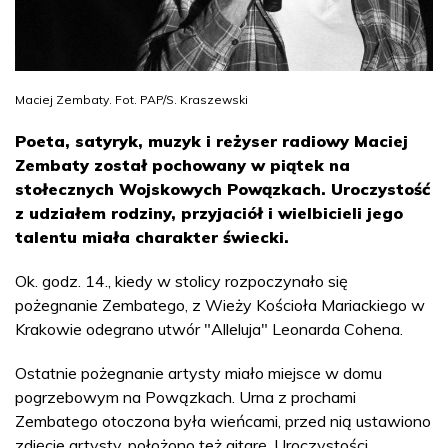
Maciej Zembaty. Fot. PAP/S. Kraszewski
Poeta, satyryk, muzyk i reżyser radiowy Maciej
Zembaty został pochowany w piątek na
stołecznych Wojskowych Powązkach. Uroczystość
z udziałem rodziny, przyjaciół i wielbicieli jego
talentu miała charakter świecki.
Ok. godz. 14., kiedy w stolicy rozpoczynało się
pożegnanie Zembatego, z Wieży Kościoła Mariackiego w
Krakowie odegrano utwór "Alleluja" Leonarda Cohena.
Ostatnie pożegnanie artysty miało miejsce w domu
pogrzebowym na Powązkach. Urna z prochami
Zembatego otoczona była wieńcami, przed nią ustawiono
zdjęcie artysty, położono też gitarę. Uroczystości