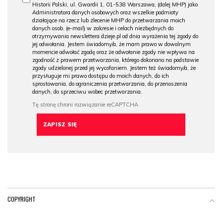
Historii Polski, ul. Gwardii 1, 01-538 Warszawa, (dalej MHP) jako
Administratora danych osobowych oraz wszelkie podmioty
działające na rzecz lub zlecenie MHP do przetwarzania moich
danych osob. (e-mail) w zakresie i celach niezbędnych do
otrzymywania newslettera dzieje.pl od dnia wyrażenia tej zgody do
jej odwołania. Jestem świadomy/a, że mam prawo w dowolnym
momencie odwołać zgodę oraz że odwołanie zgody nie wpływa na
zgodność z prawem przetwarzania, którego dokonano na podstawie
zgody udzielonej przed jej wycofaniem. Jestem też świadomy/a, że
przysługuje mi prawo dostępu do moich danych, do ich
sprostowania, do ograniczenia przetwarzania, do przenoszenia
danych, do sprzeciwu wobec przetwarzania.
COPYRIGHT