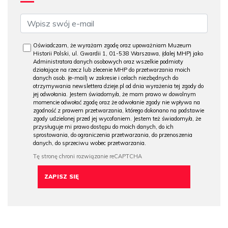
Oświadczam, że wyrażam zgodę oraz upoważniam Muzeum
Historii Polski, ul. Gwardii 1, 01-538 Warszawa, (dalej MHP) jako
Administratora danych osobowych oraz wszelkie podmioty
działające na rzecz lub zlecenie MHP do przetwarzania moich
danych osob. (e-mail) w zakresie i celach niezbędnych do
otrzymywania newslettera dzieje.pl od dnia wyrażenia tej zgody do
jej odwołania. Jestem świadomy/a, że mam prawo w dowolnym
momencie odwołać zgodę oraz że odwołanie zgody nie wpływa na
zgodność z prawem przetwarzania, którego dokonano na podstawie
zgody udzielonej przed jej wycofaniem. Jestem też świadomy/a, że
przysługuje mi prawo dostępu do moich danych, do ich
sprostowania, do ograniczenia przetwarzania, do przenoszenia
danych, do sprzeciwu wobec przetwarzania.