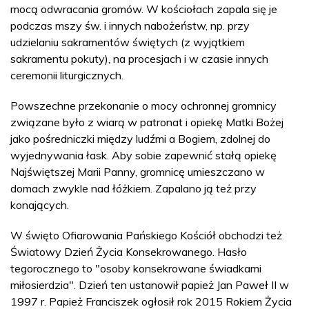
mocą odwracania gromów. W kościołach zapala się je
podczas mszy św. i innych nabożeństw, np. przy
udzielaniu sakramentów świętych (z wyjątkiem
sakramentu pokuty), na procesjach i w czasie innych
ceremonii liturgicznych.
Powszechne przekonanie o mocy ochronnej gromnicy
związane było z wiarą w patronat i opiekę Matki Bożej
jako pośredniczki między ludźmi a Bogiem, zdolnej do
wyjednywania łask. Aby sobie zapewnić stałą opiekę
Najświętszej Marii Panny, gromnicę umieszczano w
domach zwykle nad łóżkiem. Zapalano ją też przy
konających.
W święto Ofiarowania Pańskiego Kościół obchodzi też
Światowy Dzień Życia Konsekrowanego. Hasło
tegorocznego to "osoby konsekrowane świadkami
miłosierdzia". Dzień ten ustanowił papież Jan Paweł II w
1997 r. Papież Franciszek ogłosił rok 2015 Rokiem Życia