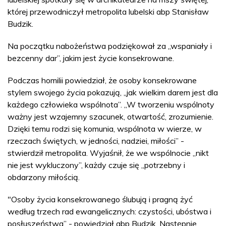
której przewodniczył metropolita lubelski abp Stanisław
Budzik.
Na początku nabożeństwa podziękował za „wspaniały i
bezcenny dar”, jakim jest życie konsekrowane.
Podczas homilii powiedział, że osoby konsekrowane
stylem swojego życia pokazują, „jak wielkim darem jest dla
każdego człowieka wspólnota”. „W tworzeniu wspólnoty
ważny jest wzajemny szacunek, otwartość, zrozumienie.
Dzięki temu rodzi się komunia, wspólnota w wierze, w
rzeczach świętych, w jedności, nadziei, miłości” -
stwierdził metropolita. Wyjaśnił, że we wspólnocie „nikt
nie jest wykluczony”, każdy czuje się „potrzebny i
obdarzony miłością.
"Osoby życia konsekrowanego ślubują i pragną żyć
według trzech rad ewangelicznych: czystości, ubóstwa i
posłuszeństwa” - powiedział abp Budzik. Następnie