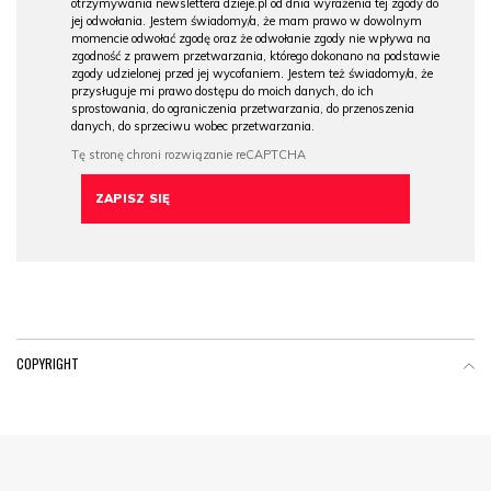
otrzymywania newslettera dzieje.pl od dnia wyrażenia tej zgody do
jej odwołania. Jestem świadomy/a, że mam prawo w dowolnym
momencie odwołać zgodę oraz że odwołanie zgody nie wpływa na
zgodność z prawem przetwarzania, którego dokonano na podstawie
zgody udzielonej przed jej wycofaniem. Jestem też świadomy/a, że
przysługuje mi prawo dostępu do moich danych, do ich
sprostowania, do ograniczenia przetwarzania, do przenoszenia
danych, do sprzeciwu wobec przetwarzania.
COPYRIGHT
Menu Footer