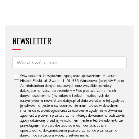
NEWSLETTER
Oświadczam, że wyrażam zgodę oraz upoważniam Muzeum
Historii Polski, ul. Gwardii 1, 01-538 Warszawa, (dalej MHP) jako
Administratora danych osobowych oraz wszelkie podmioty
działające na rzecz lub zlecenie MHP do przetwarzania moich
danych osob. (e-mail) w zakresie i celach niezbędnych do
otrzymywania newslettera dzieje.pl od dnia wyrażenia tej zgody do
jej odwołania. Jestem świadomy/a, że mam prawo w dowolnym
momencie odwołać zgodę oraz że odwołanie zgody nie wpływa na
zgodność z prawem przetwarzania, którego dokonano na podstawie
zgody udzielonej przed jej wycofaniem. Jestem też świadomy/a, że
przysługuje mi prawo dostępu do moich danych, do ich
sprostowania, do ograniczenia przetwarzania, do przenoszenia
danych, do sprzeciwu wobec przetwarzania.