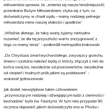
miłosierdzia sprawia, że „zmienia się nasza teraźniejszość,
przenikana Bożym Miłosierdziem, styka się z tym, co
doświadczymy w chwili sądu – mamy nadzieję pełnego
miłosierdzia mimo naszej słabości i upadków”.
„Właśnie dlatego, że taką wiarą żyjemy nietrudno
rozumieć, że dla tej przyszłości warto zrezygnować z
tego co mamy teraz” - podkreślił metropolita krakowski.
„Do Chrystusa zmartwychwstałego, zwycięzcy grzechu,
śmierci i szatana należeć będą ci, którzy złączyli z nim do
końca swój los, niezależnie od przeciwieństw, niezależnie
od cierpień i trudnych prób jakimi są poddawani” -
wskazał Jędraszewski.
Jak dodał, niewątpliwie takim człowiekiem
„przynoszącym nadzieję i dźwigającym ludzi z ciemności i
beznadziei” była św. Faustyna. W tym roku przypada 90.
rocznica objawień, jakich doświadczyła ona w Płocku i