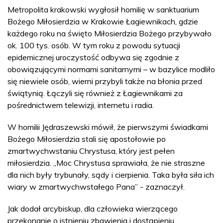
Metropolita krakowski wygłosił homilię w sanktuarium
Bożego Miłosierdzia w Krakowie Łagiewnikach, gdzie
każdego roku na święto Miłosierdzia Bożego przybywało
ok. 100 tys. osób. W tym roku z powodu sytuacji
epidemicznej uroczystość odbywa się zgodnie z
obowiązującymi normami sanitarnymi – w bazylice modliło
się niewiele osób, wierni przybyli także na błonia przed
świątynią. Łączyli się również z Łagiewnikami za
pośrednictwem telewizji, internetu i radia.
W homilii Jędraszewski mówił, że pierwszymi świadkami
Bożego Miłosierdzia stali się apostołowie po
zmartwychwstaniu Chrystusa, który jest pełen
miłosierdzia. „Moc Chrystusa sprawiała, że nie straszne
dla nich były trybunały, sądy i cierpienia. Taka była siła ich
wiary w zmartwychwstałego Pana” - zaznaczył.
Jak dodał arcybiskup, dla człowieka wierzącego
przekonanie o istnieniu zbawienia i dostąpieniu