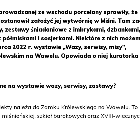
rowadzanej ze wschodu porcelany sprawiły, że
 postanowił założyć jej wytwórnię w Miśni. Tam za
, zestawy śniadaniowe z imbrykami, dzbankami
 półmiskami i sosjerkami. Niektóre z nich może
rca 2022 r. wystawie „Wazy, serwisy, misy”,
lewskim na Wawelu. Opowiada o niej kuratorka
e na wystawie wazy, serwisy, zastawy?
iekty należą do Zamku Królewskiego na Wawelu. To j
y miśnieńskiej, szkieł barokowych oraz XVIII-wieczny