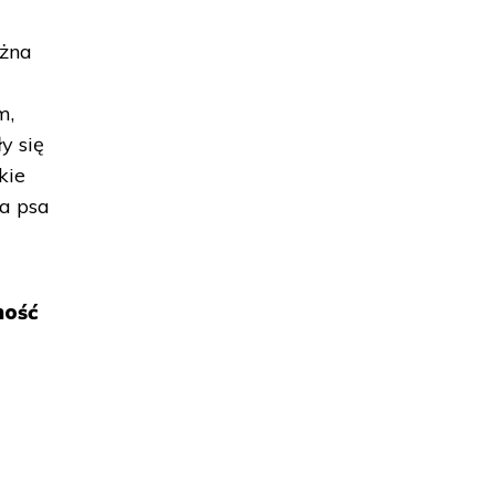
ożna
m,
y się
kie
ca psa
ność