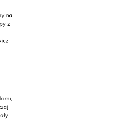
my na
py z
wicz
kimi,
czaj
Cały