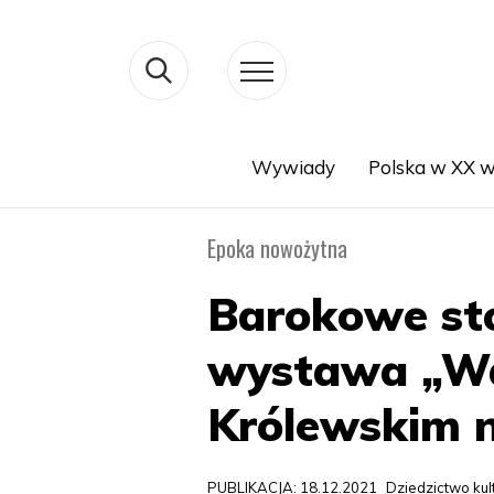
Wywiady
Polska w XX w
Search
Epoka nowożytna
Barokowe st
wystawa „Wa
Królewskim 
PUBLIKACJA: 18.12.2021
Dziedzictwo ku