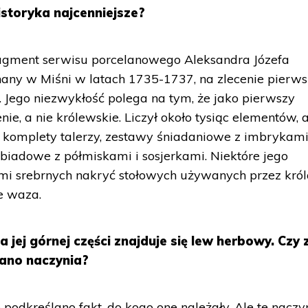
istoryka najcenniejsze?
gment serwisu porcelanowego Aleksandra Józefa
nany w Miśni w latach 1735-1737, na zlecenie pierw
a. Jego niezwykłość polega na tym, że jako pierwszy
e, a nie królewskie. Liczył około tysiąc elementów, 
, komplety talerzy, zestawy śniadaniowe z imbrykami
biadowe z półmiskami i sosjerkami. Niektóre jego
i srebrnych nakryć stołowych używanych przez króla
e waza.
a jej górnej części znajduje się lew herbowy. Czy 
ano naczynia?
podkreślano fakt, do kogo one należały. Ale te naczy