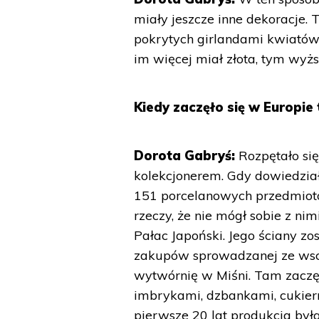
miały jeszcze inne dekoracje.
pokrytych girlandami kwiatów.
im więcej miał złota, tym wyżs
Kiedy zaczęło się w Europi
Dorota Gabryś:
Rozpętało się
kolekcjonerem. Gdy dowiedział 
151 porcelanowych przedmiotó
rzeczy, że nie mógł sobie z ni
Pałac Japoński. Jego ściany z
zakupów sprowadzanej ze wscho
wytwórnię w Miśni. Tam zaczę
imbrykami, dzbankami, cukiern
pierwsze 20 lat produkcja by