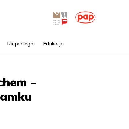
Niepodległa
Edukacja
chem –
Zamku