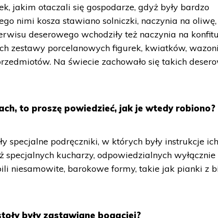
ek, jakim otaczali się gospodarze, gdyż były bardzo
go nimi kosza stawiano solniczki, naczynia na oliwę,
serwisu deserowego wchodziły też naczynia na konfitu
nich zestawy porcelanowych figurek, kwiatków, wazon
przedmiotów. Na świecie zachowało się takich deser
ach, to proszę powiedzieć, jak je wtedy robiono?
y specjalne podręczniki, w których były instrukcje ic
ż specjalnych kucharzy, odpowiedzialnych wyłącznie
li niesamowite, barokowe formy, takie jak pianki z b
stoły były zastawiane bogaciej?