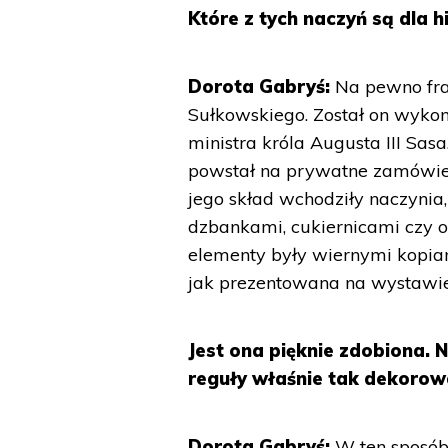
Które z tych naczyń są dla h
Dorota Gabryś:
Na pewno fra
Sułkowskiego. Został on wyko
ministra króla Augusta III Sas
powstał na prywatne zamówieni
jego skład wchodziły naczynia
dzbankami, cukiernicami czy o
elementy były wiernymi kopiam
jak prezentowana na wystawi
Jest ona pięknie zdobiona. N
reguły właśnie tak dekorow
Dorota Gabryś:
W ten sposób 