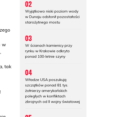
02
Wyjątkowo niski poziom wody
w Dunaju odsłonił pozostałości
starożytnego mostu
szego
03
a w
W ścianach kamienicy przy
rynku w Krakowie odkryto
,
ponad 100-letnie szyny
, tak
04
Władze USA poszukują
szczątków ponad 81 tys.
żołnierzy amerykańskich
z
poległych w konfliktach
zbrojnych od II wojny światowej
nia