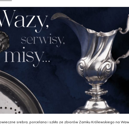
owieczne srebra, porcelana i szkło ze zbiorów Zamku Królewskiego na Waw