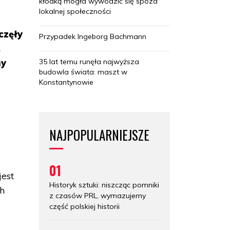
kłódką mogła wywodzić się spoza
lokalnej społeczności
częły
Przypadek Ingeborg Bachmann
,
35 lat temu runęła najwyższa
my
budowla świata: maszt w
Konstantynowie
NAJPOPULARNIEJSZE
01
est
Historyk sztuki: niszcząc pomniki
ch
z czasów PRL, wymazujemy
część polskiej historii