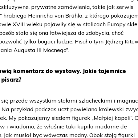
ekskluzywne, prywatne zamówienia, takie jak serwis
i” hrabiego Heinricha von Brühla, z którego pokazuje
ie XVIII wieku pojawiły się w stolicach Europy skle
osób stała się ona łatwiejsza do zdobycia, choć
ozwolić tylko bogaci ludzie. Pisał o tym Jędrzej Kito
nia Augusta III Mocnego”.
owią komentarz do wystawy. Jakie tajemnice
 pisarz?
się przede wszystkim stołami szlacheckimi i magnac
. Na przykład podczas uczt powielano królewski zwy
ek. My pokazujemy siedem figurek „Małpiej kapeli”. 
tów i wiadomo, że właśnie taki kupiła madame de
 jak musiał być wówczas modny. Obok stoją figurki