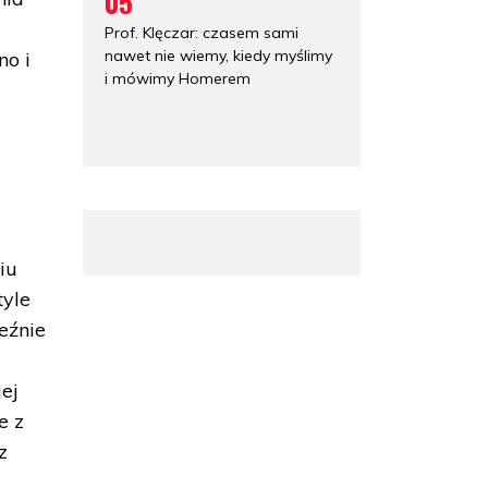
05
Prof. Klęczar: czasem sami
nawet nie wiemy, kiedy myślimy
no i
i mówimy Homerem
iu
tyle
eźnie
ej
e z
z
,