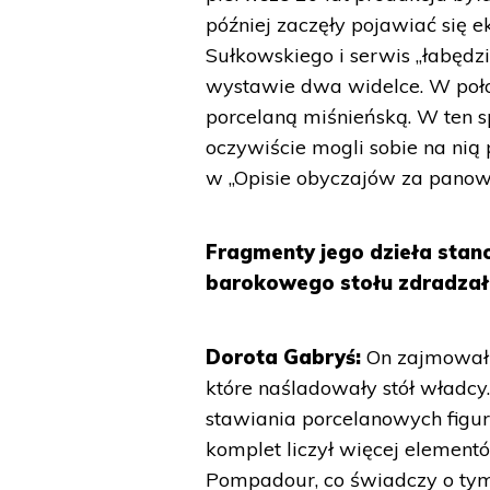
później zaczęły pojawiać się 
Sułkowskiego i serwis „łabędz
wystawie dwa widelce. W połow
porcelaną miśnieńską. W ten sp
oczywiście mogli sobie na nią p
w „Opisie obyczajów za panowa
Fragmenty jego dzieła stan
barokowego stołu zdradzał
Dorota Gabryś:
On zajmował 
które naśladowały stół władcy
stawiania porcelanowych figur
komplet liczył więcej elemen
Pompadour, co świadczy o tym,