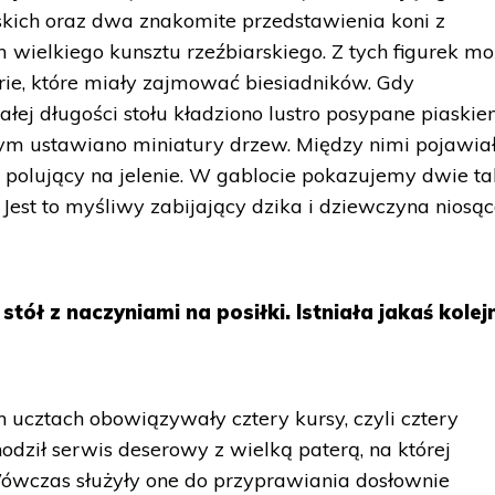
lskich oraz dwa znakomite przedstawienia koni z
wielkiego kunsztu rzeźbiarskiego. Z tych figurek m
ie, które miały zajmować biesiadników. Gdy
łej długości stołu kładziono lustro posypane piaskie
rym ustawiano miniatury drzew. Między nimi pojawiał
y polujący na jelenie. W gablocie pokazujemy dwie ta
. Jest to myśliwy zabijający dzika i dziewczyna niosą
tół z naczyniami na posiłki. Istniała jakaś kolej
h ucztach obowiązywały cztery kursy, czyli cztery
dził serwis deserowy z wielką paterą, na której
Wówczas służyły one do przyprawiania dosłownie