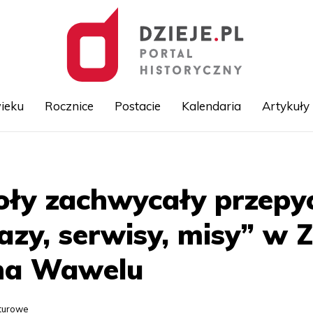
ieku
Rocznice
Postacie
Kalendaria
Artykuły
Przejdź
do
treści
oły zachwycały przepy
zy, serwisy, misy” w 
na Wawelu
lturowe