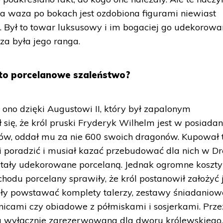
 Ta waza po bokach jest ozdobiona figurami niewiast
 Był to towar luksusowy i im bogaciej go udekorowa
za była jego ranga.
e to porcelanowe szaleństwo?
 ono dzięki Augustowi II, który był zapalonym
się, że król pruski Fryderyk Wilhelm jest w posiadan
w, oddał mu za nie 600 swoich dragonów. Kupował 
mi poradzić i musiał kazać przebudować dla nich w Dr
ostały udekorowane porcelaną. Jednak ogromne koszty
du porcelany sprawiły, że król postanowił założyć j
ły powstawać komplety talerzy, zestawy śniadaniow
icami czy obiadowe z półmiskami i sosjerkami. Prze
ła wyłącznie zarezerwowana dla dworu królewskiego