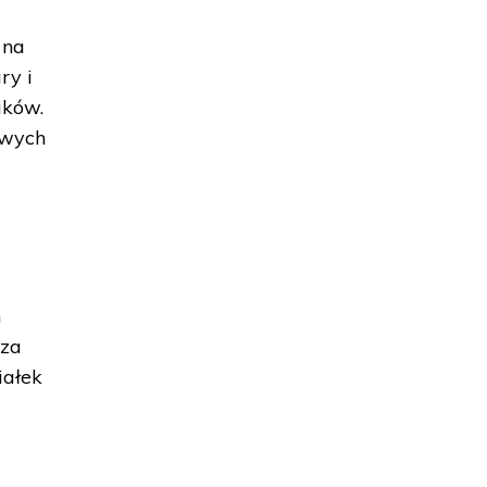
 na
ry i
ików.
owych
h
 za
iałek