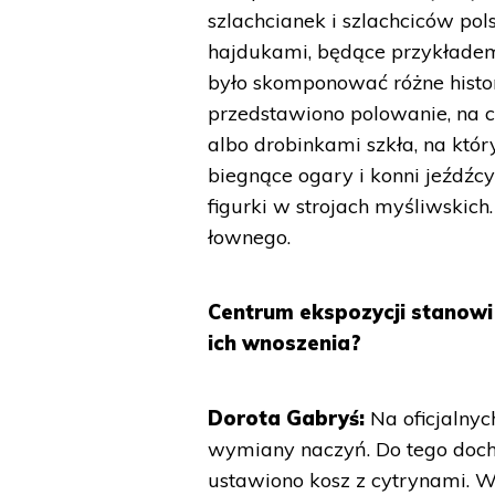
szlachcianek i szlachciców po
hajdukami, będące przykładem 
było skomponować różne histor
przedstawiono polowanie, na ca
albo drobinkami szkła, na któ
biegnące ogary i konni jeźdźc
figurki w strojach myśliwskich
łownego.
Centrum ekspozycji stanowi s
ich wnoszenia?
Dorota Gabryś:
Na oficjalnyc
wymiany naczyń. Do tego docho
ustawiono kosz z cytrynami. 