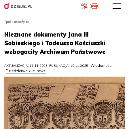
Epoka nowożytna
Przejdź
do
Nieznane dokumenty Jana III
treści
Sobieskiego i Tadeusza Kościuszki
wzbogaciły Archiwum Państwowe
Wiadomości
AKTUALIZACJA: 11.11.2025, PUBLIKACJA: 10.11.2025
,
Dziedzictwo kulturowe