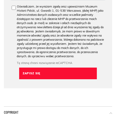
Oświadczam, że wyrażam zgodę oraz upoważniam Muzeum
Historii Polski, ul. Gwardii 1, 01-538 Warszawa, (dalej MHP) jako
Administratora danych osobowych oraz wszelkie podmioty
działające na rzecz lub zlecenie MHP do przetwarzania moich
danych osob. (e-mail) w zakresie i celach niezbędnych do
otrzymywania newslettera dzieje.pl od dnia wyrażenia tej zgody do
jej odwołania. Jestem świadomy/a, że mam prawo w dowolnym
momencie odwołać zgodę oraz że odwołanie zgody nie wpływa na
zgodność z prawem przetwarzania, którego dokonano na podstawie
zgody udzielonej przed jej wycofaniem. Jestem też świadomy/a, że
przysługuje mi prawo dostępu do moich danych, do ich
sprostowania, do ograniczenia przetwarzania, do przenoszenia
danych, do sprzeciwu wobec przetwarzania.
COPYRIGHT