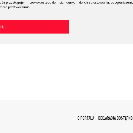
, że przysługuje mi prawo dostępu do moich danych, do ich sprostowania, do ograniczeni
wobec przetwarzania.
Menu Footer
O PORTALU
DEKLARACJA DOSTĘPNO