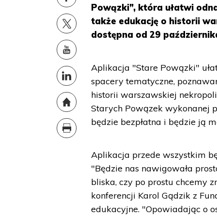
Powązki”, która ułatwi odn
także edukację o historii wa
dostępna od 29 październik
Aplikacja "Stare Powązki" uła
spacery tematyczne, poznawan
historii warszawskiej nekropol
Starych Powązek wykonanej pr
będzie bezpłatna i będzie ją m
Aplikacja przede wszystkim b
"Będzie nas nawigowała prosto
bliska, czy po prostu chcemy 
konferencji Karol Gądzik z Fun
edukacyjne. "Opowiadając o 