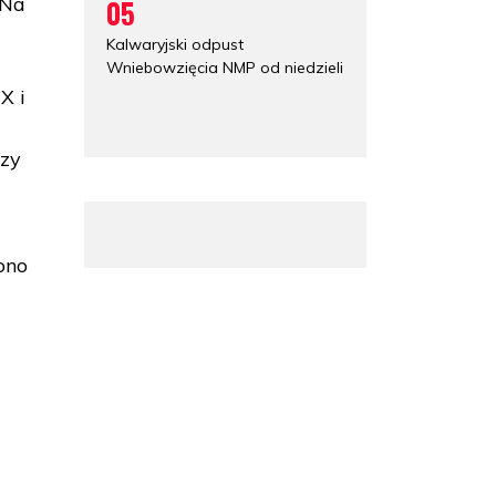
 Na
05
Kalwaryjski odpust
Wniebowzięcia NMP od niedzieli
X i
czy
ono