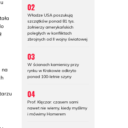
iu
02
Władze USA poszukują
tała
szczątków ponad 81 tys.
do
żołnierzy amerykańskich
poległych w konfliktach
ł
zbrojnych od II wojny światowej
03
W ścianach kamienicy przy
e na
rynku w Krakowie odkryto
ponad 100-letnie szyny
ch
04
tarzu
Prof. Klęczar: czasem sami
nawet nie wiemy, kiedy myślimy
i mówimy Homerem