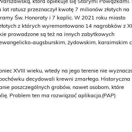
 Warszawską, która opiekuje się Starymi Powązkami.
tu lat ratusz przeznaczył kwotę 7 milionów złotych na
ramy Św. Honoraty i 7 kaplic. W 2021 roku miasto
 złotych z których wyremontowano 14 nagrobków z XI
kie prowadzone są też na innych zabytkowych
u ewangelicko-augsburskim, żydowskim, karaimskim 
niec XVIII wieku, wtedy na jego terenie nie wyznacz
u pochówku decydowali krewni zmarłego. Historyczna
nie poszczególnych grobów, nawet osobom, które
lię. Problem ten ma rozwiązać aplikacja.(PAP)