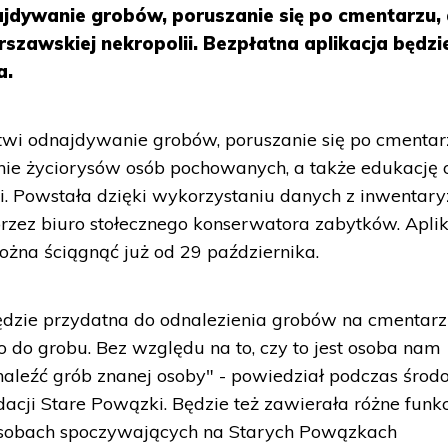
ajdywanie grobów, poruszanie się po cmentarzu,
rszawskiej nekropolii. Bezpłatna aplikacja będzi
a.
twi odnajdywanie grobów, poruszanie się po cmentar
ie życiorysów osób pochowanych, a także edukację 
ii. Powstała dzięki wykorzystaniu danych z inwentary
zez biuro stołecznego konserwatora zabytków. Apli
ożna ściągnąć już od 29 października.
ędzie przydatna do odnalezienia grobów na cmentarz
 do grobu. Bez względu na to, czy to jest osoba nam
znaleźć grób znanej osoby" - powiedział podczas środ
dacji Stare Powązki. Będzie też zawierała różne funk
osobach spoczywających na Starych Powązkach