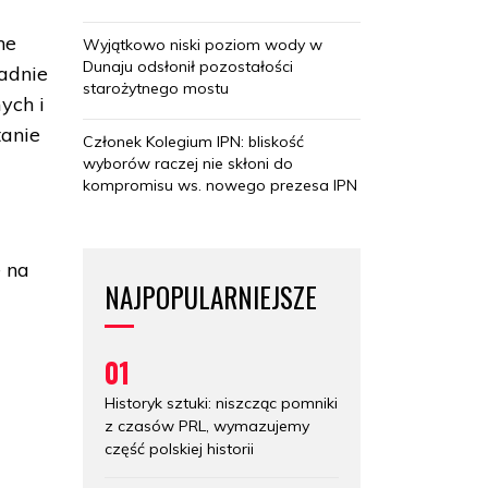
ne
Wyjątkowo niski poziom wody w
Dunaju odsłonił pozostałości
adnie
starożytnego mostu
ych i
tanie
Członek Kolegium IPN: bliskość
wyborów raczej nie skłoni do
kompromisu ws. nowego prezesa IPN
e na
NAJPOPULARNIEJSZE
01
Historyk sztuki: niszcząc pomniki
z czasów PRL, wymazujemy
część polskiej historii