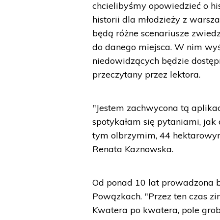
chcielibyśmy opowiedzieć o his
historii dla młodzieży z warsz
będą różne scenariusze zwied
do danego miejsca. W nim wyśw
niedowidzących będzie dostęp
przeczytany przez lektora.
"Jestem zachwycona tą aplika
spotykałam się pytaniami, jak 
tym olbrzymim, 44 hektarowy
Renata Kaznowska.
Od ponad 10 lat prowadzona b
Powązkach. "Przez ten czas zi
Kwatera po kwatera, pole gro