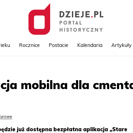
ieku
Rocznice
Postacie
Kalendaria
Artykuły
Przejdź
do
treści
acja mobilna dla cment
lturowe
ędzie już dostępna bezpłatna aplikacja „Stare