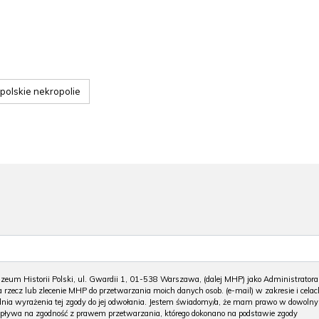
polskie nekropolie
m Historii Polski, ul. Gwardii 1, 01-538 Warszawa, (dalej MHP) jako Administratora
 rzecz lub zlecenie MHP do przetwarzania moich danych osob. (e-mail) w zakresie i celac
 dnia wyrażenia tej zgody do jej odwołania. Jestem świadomy/a, że mam prawo w dowoln
wpływa na zgodność z prawem przetwarzania, którego dokonano na podstawie zgody