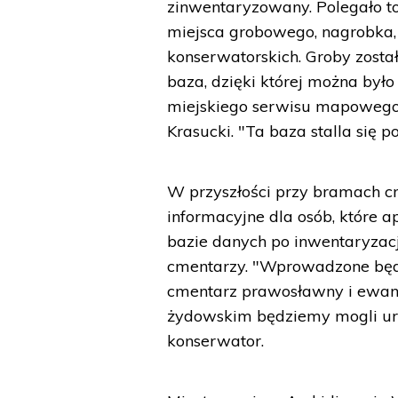
zinwentaryzowany. Polegało to n
miejsca grobowego, nagrobka, 
konserwatorskich. Groby zosta
baza, dzięki której można by
miejskiego serwisu mapowego"
Krasucki. "Ta baza stalla się 
W przyszłości przy bramach 
informacyjne dla osób, które a
bazie danych po inwentaryzacj
cmentarzy. "Wprowadzone będą
cmentarz prawosławny i ewang
żydowskim będziemy mogli uru
konserwator.