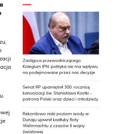
 a
e
zu,
o
zacji
Zastępca przewodniczącego
kacja
Kolegium IPN: polityka nie ma wpływu
na podejmowane przez nas decyzje
Senat RP upamiętnił 300. rocznicę
kanonizacji św. Stanisława Kostki -
u.
patrona Polski oraz dzieci i młodzieży
owej
Rekordowo niski poziom wody w
Dunaju ujawnił kadłuby floty
cje
Wehrmachtu z czasów II wojny
światowej