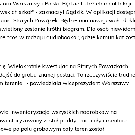
torii Warszawy i Polski. Będzie to też element lekcji
awskich szkół" - zaznaczył Gądzik. W aplikacji dostęp
zania Starych Powązek. Będzie ona nawigowała dokł
ietlony zostanie krótki biogram. Dla osób niewidom
ne "coś w rodzaju audiobooka", gdzie komunikat zos
cję. Wielokrotnie kwestując na Starych Powązkach
dojść do grobu znanej postaci. To rzeczywiście trudn
m terenie" - powiedziała wiceprezydent Warszawy
yła inwentaryzacja wszystkich nagrobków na
nwentaryzowany został praktycznie cały cmentarz.
bowe po polu grobowym cały teren został