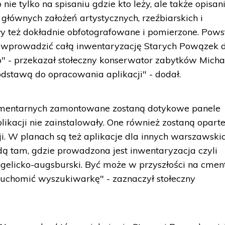
ie tylko na spisaniu gdzie kto leży, ale także opisan
głównych założeń artystycznych, rzeźbiarskich i
ły też dokładnie obfotografowane i pomierzone. Pows
ło wprowadzić całą inwentaryzację Starych Powązek 
 - przekazał stołeczny konserwator zabytków Micha
podstawą do opracowania aplikacji" - dodał.
cmentarnych zamontowane zostaną dotykowe panele
plikacji nie zainstalowały. One również zostaną opart
i. W planach są też aplikacje dla innych warszawski
 tam, gdzie prowadzona jest inwentaryzacja czyli
elicko-augsburski. Być może w przyszłości na cmen
chomić wyszukiwarkę" - zaznaczył stołeczny