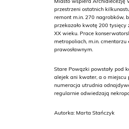
Miasto wspiera Archidiecezję
przestrzeni ostatnich kilkunas
remont m.in. 270 nagrobków, b
przekazało kwotę 200 tysięcy
XX wieku. Prace konserwators
metropoliach, m.in. cmentarz
prawosławnym.
Stare Powązki powstały pod ko
alejek ani kwater, a o miejsc
numeracja utrudnia odnajdywa
regularnie odwiedzają nekropo
Autorka: Marta Stańczyk