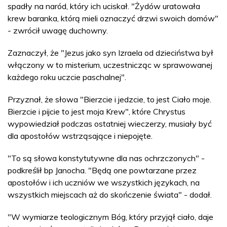
spadły na naród, który ich uciskał. "Żydów uratowała
krew baranka, którą mieli oznaczyć drzwi swoich domów"
- zwrócił uwagę duchowny.
Zaznaczył, że "Jezus jako syn Izraela od dzieciństwa był
włączony w to misterium, uczestnicząc w sprawowanej
każdego roku uczcie paschalnej".
Przyznał, że słowa "Bierzcie i jedzcie, to jest Ciało moje.
Bierzcie i pijcie to jest moja Krew", które Chrystus
wypowiedział podczas ostatniej wieczerzy, musiały być
dla apostołów wstrząsające i niepojęte.
"To są słowa konstytutywne dla nas ochrzczonych" -
podkreślił bp Janocha. "Będą one powtarzane przez
apostołów i ich uczniów we wszystkich językach, na
wszystkich miejscach aż do skończenie świata" - dodał.
"W wymiarze teologicznym Bóg, który przyjął ciało, daje