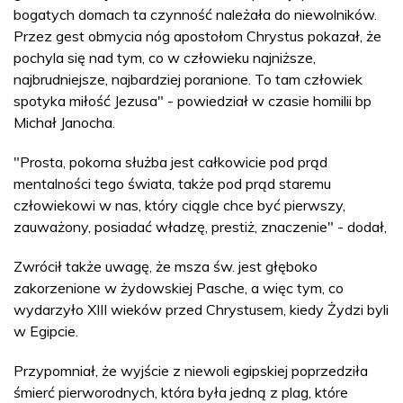
bogatych domach ta czynność należała do niewolników.
Przez gest obmycia nóg apostołom Chrystus pokazał, że
pochyla się nad tym, co w człowieku najniższe,
najbrudniejsze, najbardziej poranione. To tam człowiek
spotyka miłość Jezusa" - powiedział w czasie homilii bp
Michał Janocha.
"Prosta, pokorna służba jest całkowicie pod prąd
mentalności tego świata, także pod prąd staremu
człowiekowi w nas, który ciągle chce być pierwszy,
zauważony, posiadać władzę, prestiż, znaczenie" - dodał,
Zwrócił także uwagę, że msza św. jest głęboko
zakorzenione w żydowskiej Pasche, a więc tym, co
wydarzyło XIII wieków przed Chrystusem, kiedy Żydzi byli
w Egipcie.
Przypomniał, że wyjście z niewoli egipskiej poprzedziła
śmierć pierworodnych, która była jedną z plag, które