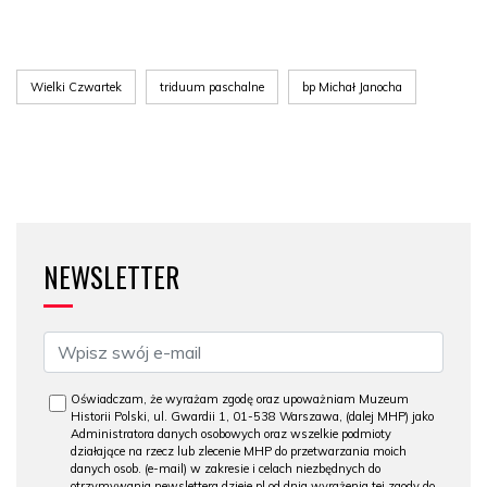
Wielki Czwartek
triduum paschalne
bp Michał Janocha
NEWSLETTER
Oświadczam, że wyrażam zgodę oraz upoważniam Muzeum
Historii Polski, ul. Gwardii 1, 01-538 Warszawa, (dalej MHP) jako
Administratora danych osobowych oraz wszelkie podmioty
działające na rzecz lub zlecenie MHP do przetwarzania moich
danych osob. (e-mail) w zakresie i celach niezbędnych do
otrzymywania newslettera dzieje.pl od dnia wyrażenia tej zgody do