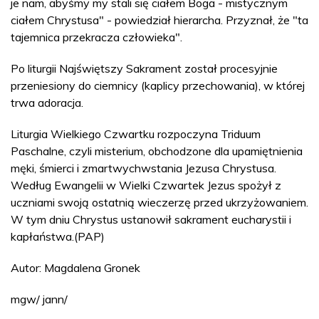
je nam, abyśmy my stali się ciałem Boga - mistycznym
ciałem Chrystusa" - powiedział hierarcha. Przyznał, że "ta
tajemnica przekracza człowieka".
Po liturgii Najświętszy Sakrament został procesyjnie
przeniesiony do ciemnicy (kaplicy przechowania), w której
trwa adoracja.
Liturgia Wielkiego Czwartku rozpoczyna Triduum
Paschalne, czyli misterium, obchodzone dla upamiętnienia
męki, śmierci i zmartwychwstania Jezusa Chrystusa.
Według Ewangelii w Wielki Czwartek Jezus spożył z
uczniami swoją ostatnią wieczerzę przed ukrzyżowaniem.
W tym dniu Chrystus ustanowił sakrament eucharystii i
kapłaństwa.(PAP)
Autor: Magdalena Gronek
mgw/ jann/