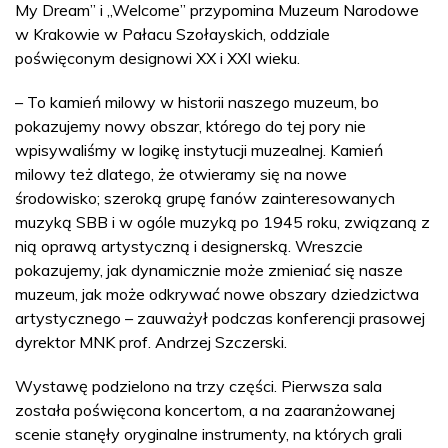
My Dream” i „Welcome” przypomina Muzeum Narodowe
w Krakowie w Pałacu Szołayskich, oddziale
poświęconym designowi XX i XXI wieku.
– To kamień milowy w historii naszego muzeum, bo
pokazujemy nowy obszar, którego do tej pory nie
wpisywaliśmy w logikę instytucji muzealnej. Kamień
milowy też dlatego, że otwieramy się na nowe
środowisko; szeroką grupę fanów zainteresowanych
muzyką SBB i w ogóle muzyką po 1945 roku, związaną z
nią oprawą artystyczną i designerską. Wreszcie
pokazujemy, jak dynamicznie może zmieniać się nasze
muzeum, jak może odkrywać nowe obszary dziedzictwa
artystycznego – zauważył podczas konferencji prasowej
dyrektor MNK prof. Andrzej Szczerski.
Wystawę podzielono na trzy części. Pierwsza sala
została poświęcona koncertom, a na zaaranżowanej
scenie stanęły oryginalne instrumenty, na których grali