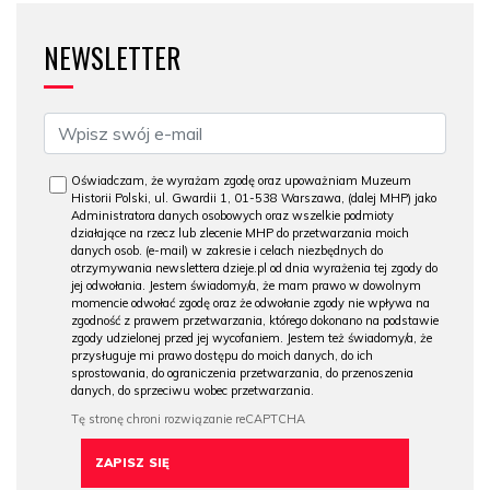
NEWSLETTER
Oświadczam, że wyrażam zgodę oraz upoważniam Muzeum
Historii Polski, ul. Gwardii 1, 01-538 Warszawa, (dalej MHP) jako
Administratora danych osobowych oraz wszelkie podmioty
działające na rzecz lub zlecenie MHP do przetwarzania moich
danych osob. (e-mail) w zakresie i celach niezbędnych do
otrzymywania newslettera dzieje.pl od dnia wyrażenia tej zgody do
jej odwołania. Jestem świadomy/a, że mam prawo w dowolnym
momencie odwołać zgodę oraz że odwołanie zgody nie wpływa na
zgodność z prawem przetwarzania, którego dokonano na podstawie
zgody udzielonej przed jej wycofaniem. Jestem też świadomy/a, że
przysługuje mi prawo dostępu do moich danych, do ich
sprostowania, do ograniczenia przetwarzania, do przenoszenia
danych, do sprzeciwu wobec przetwarzania.