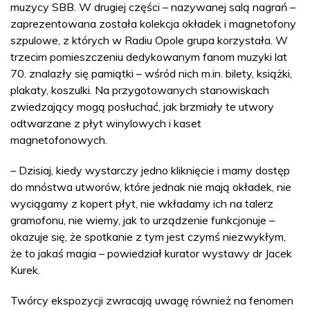
muzycy SBB. W drugiej części – nazywanej salą nagrań –
zaprezentowana została kolekcja okładek i magnetofony
szpulowe, z których w Radiu Opole grupa korzystała. W
trzecim pomieszczeniu dedykowanym fanom muzyki lat
70. znalazły się pamiątki – wśród nich m.in. bilety, książki,
plakaty, koszulki. Na przygotowanych stanowiskach
zwiedzający mogą posłuchać, jak brzmiały te utwory
odtwarzane z płyt winylowych i kaset
magnetofonowych.
– Dzisiaj, kiedy wystarczy jedno kliknięcie i mamy dostęp
do mnóstwa utworów, które jednak nie mają okładek, nie
wyciągamy z kopert płyt, nie wkładamy ich na talerz
gramofonu, nie wiemy, jak to urządzenie funkcjonuje –
okazuje się, że spotkanie z tym jest czymś niezwykłym,
że to jakaś magia – powiedział kurator wystawy dr Jacek
Kurek.
Twórcy ekspozycji zwracają uwagę również na fenomen