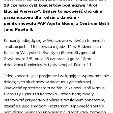
18 czerwca cykl koncertów pod nazwą "Król
Maciuś Pierwszy". Będzie to opowieść chóralna
przeznaczona dla rodzin z dziećmi -
poinformowała PAP Agata Madaj z Centrum Myśli
Jana Pawła II.
Koncerty odbędą się w Warszawie w dwóch terminach i
lokalizacjach - 15 czerwca o godz. 11 w Podziemiach
Kościoła Wszystkich Świętych (Scena Stygmat, pl.
Grzybowski 3/5) oraz 18 czerwca o godz. 18 na
dziedzińcu Kamienicy Artystycznej (ul. Foksal 11).
"Ideą koncertu jest przyjazne i wciągające wprowadzenie
dziecięcych słuchaczy w świat muzyki chóralnej.
Opowieść oparta została na fabule książki +Król Maciuś
Pierwszy+ Janusza Korczaka – dzieci będą mogły
przeżywać przygody wspólnie z tytułowym bohaterem,
dzielić się jego emocjami i rozterkami. Opowieść została
pomyślana w sposób uniwersalny i angażujący, zarówno