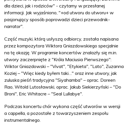
dla dzieci, jak i rodziców" - czytamy w przesłanej
informacji. Jak wyjaśniono, "+od utworu do utworu+ w
pasjonujący sposób poprowadzi dzieci przewodnik-
narrator".
Część muzyki, którą usłyszą odbiorcy, została napisana
przez kompozytora Wiktora Gniazdowskiego specjalnie
na tę okazję. W programie koncertów znalazły się m.in.
utwory zaczerpnięte z "Króla Maciusia Pierwszego":
Wiktor Gniazdowski – "Vivat", "Etykieta", "Lato", Zuzanna
Koziej – "Więc kiedy byłem taki…" oraz inne utwory, jak
zuluska pieśń tradycyjna "Siyahamba" – oprac. Doreen
Rao, Witold Lutosławski, oprac. Jakub Siekierzyński – "Do
Broni", Eric Whitacre – "Seal Lullabye".
Podczas koncertu chór wykona część utworów w wersji
a cappella, a pozostałe z towarzyszeniem zespołu
instrumentalnego.