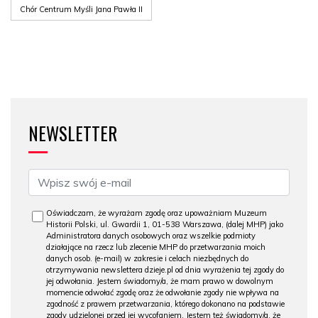
Chór Centrum Myśli Jana Pawła II
NEWSLETTER
Oświadczam, że wyrażam zgodę oraz upoważniam Muzeum
Historii Polski, ul. Gwardii 1, 01-538 Warszawa, (dalej MHP) jako
Administratora danych osobowych oraz wszelkie podmioty
działające na rzecz lub zlecenie MHP do przetwarzania moich
danych osob. (e-mail) w zakresie i celach niezbędnych do
otrzymywania newslettera dzieje.pl od dnia wyrażenia tej zgody do
jej odwołania. Jestem świadomy/a, że mam prawo w dowolnym
momencie odwołać zgodę oraz że odwołanie zgody nie wpływa na
zgodność z prawem przetwarzania, którego dokonano na podstawie
zgody udzielonej przed jej wycofaniem. Jestem też świadomy/a, że