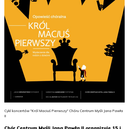
Cykl koncertów "Król Maciuś Pierwszy" Chóru Centrum Myśli Jana Pawła
II
Chór Centrum Myśli Jana Pawła II organizuje 15 i