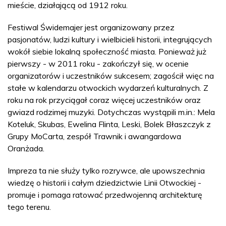
mieście, działającą od 1912 roku.
Festiwal Świdemajer jest organizowany przez
pasjonatów, ludzi kultury i wielbicieli historii, integrujących
wokół siebie lokalną społeczność miasta. Ponieważ już
pierwszy - w 2011 roku - zakończył się, w ocenie
organizatorów i uczestników sukcesem; zagościł więc na
stałe w kalendarzu otwockich wydarzeń kulturalnych. Z
roku na rok przyciągał coraz więcej uczestników oraz
gwiazd rodzimej muzyki. Dotychczas wystąpili m.in.: Mela
Koteluk, Skubas, Ewelina Flinta, Leski, Bolek Błaszczyk z
Grupy MoCarta, zespół Trawnik i awangardowa
Oranżada.
Impreza ta nie służy tylko rozrywce, ale upowszechnia
wiedzę o historii i całym dziedzictwie Linii Otwockiej -
promuje i pomaga ratować przedwojenną architekturę
tego terenu.