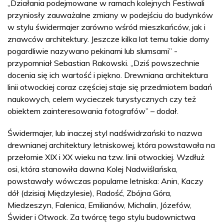
„Działania podejmowane w ramach kolejnych Festiwali
przyniosły zauważalne zmiany w podejściu do budynków
w stylu świdermajer zarówno wśród mieszkańców, jak i
znawców architektury. Jeszcze kilka lat temu takie domy
pogardliwie nazywano pekinami lub slumsami” -
przypomniał Sebastian Rakowski. „Dziś powszechnie
docenia się ich wartość i piękno. Drewniana architektura
linii otwockiej coraz częściej staje się przedmiotem badań
naukowych, celem wycieczek turystycznych czy też
obiektem zainteresowania fotografów” – dodał.
Świdermajer, lub inaczej styl nadświdrzański to nazwa
drewnianej architektury letniskowej, która powstawała na
przełomie XIX i XX wieku na tzw. linii otwockiej. Wzdłuż
osi, która stanowiła dawna Kolej Nadwiślańska,
powstawały wówczas popularne letniska: Anin, Kaczy
dół (dzisiaj Międzylesie), Radość, Zbójna Góra,
Miedzeszyn, Falenica, Emilianów, Michalin, Józefów,
Świder i Otwock. Za twórcę tego stylu budownictwa