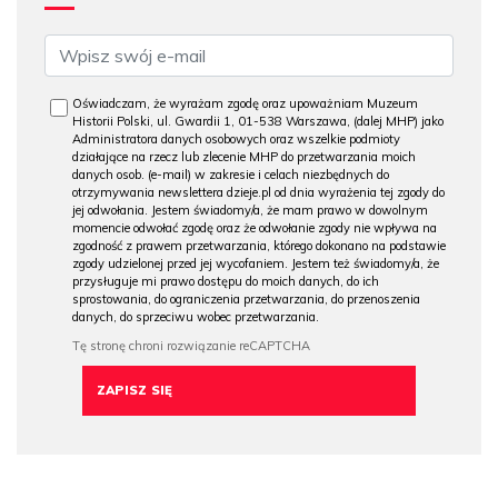
Oświadczam, że wyrażam zgodę oraz upoważniam Muzeum
Historii Polski, ul. Gwardii 1, 01-538 Warszawa, (dalej MHP) jako
Administratora danych osobowych oraz wszelkie podmioty
działające na rzecz lub zlecenie MHP do przetwarzania moich
danych osob. (e-mail) w zakresie i celach niezbędnych do
otrzymywania newslettera dzieje.pl od dnia wyrażenia tej zgody do
jej odwołania. Jestem świadomy/a, że mam prawo w dowolnym
momencie odwołać zgodę oraz że odwołanie zgody nie wpływa na
zgodność z prawem przetwarzania, którego dokonano na podstawie
zgody udzielonej przed jej wycofaniem. Jestem też świadomy/a, że
przysługuje mi prawo dostępu do moich danych, do ich
sprostowania, do ograniczenia przetwarzania, do przenoszenia
danych, do sprzeciwu wobec przetwarzania.