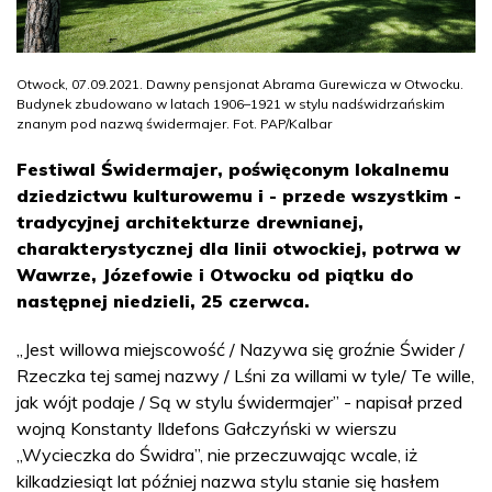
Otwock, 07.09.2021. Dawny pensjonat Abrama Gurewicza w Otwocku.
Budynek zbudowano w latach 1906–1921 w stylu nadświdrzańskim
znanym pod nazwą świdermajer. Fot. PAP/Kalbar
Festiwal Świdermajer, poświęconym lokalnemu
dziedzictwu kulturowemu i - przede wszystkim -
tradycyjnej architekturze drewnianej,
charakterystycznej dla linii otwockiej, potrwa w
Wawrze, Józefowie i Otwocku od piątku do
następnej niedzieli, 25 czerwca.
„Jest willowa miejscowość / Nazywa się groźnie Świder /
Rzeczka tej samej nazwy / Lśni za willami w tyle/ Te wille,
jak wójt podaje / Są w stylu świdermajer” - napisał przed
wojną Konstanty Ildefons Gałczyński w wierszu
„Wycieczka do Świdra”, nie przeczuwając wcale, iż
kilkadziesiąt lat później nazwa stylu stanie się hasłem