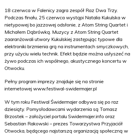
18 czerwca w Falenicy zagra zespół Raz Dwa Trzy.
Podczas finału, 25 czerwca wystąpi Natalia Kukulska w
nietypowej bo jazzowej odsłonie, z Atom String Quartet i
Michałem Dąbrówką. Muzycy z Atom String Quartet
zaaranżowali utwory Kukulskiej zastępując typowe dla
elektroniki brzmienia grą na instrumentach smyczkowych,
przy użyciu wielu technik. Efekt będzie można usłyszeć na
żywo podczas ich wspólnego, akustycznego koncertu w
Otwocku.
Pełny program imprezy znajduje się na stronie
internetowej www.festiwal-swidermajer.pl
W tym roku Festiwal Świdermajer odbywa się po raz
dziesiąty. Pomysłodawcami wydarzenia są Tomasz
Brzostek – założyciel portalu Swidermajer.info oraz
Sebastian Rakowski – prezes Towarzystwa Przyjaciół
Otwocka, będącego najstarszą organizacją społeczną w