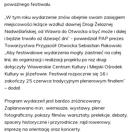
poważnego festiwalu.
„W tym roku wydarzenie znów obejmie swoim zasięgiem
miejscowości leżące wzdłuż dawnej Drogi Żelaznej
Nadwiślańskiej, od Wawra do Otwocka a być może i dalej
i będzie trwało aż dziesięć dni” - powiedział PAP prezes
Towarzystwa Przyjaciół Otwocka Sebastian Rakowski.
„Aby festiwalowe wydarzenia mogły zaistnieć na całej
linii, do organizacji i realizacji projektu po raz drugi
dołączyły Wawerskie Centrum Kultury i Miejski Ośrodek
Kultury w Józefowie. Festiwal rozpocznie się 16 i
zakończy 25 czerwca tradycyjnym plenerowym finałem”
– dodał.
Program wydarzeń jest bardzo zróżnicowany.
Zaplanowano m.in.: wernisaże, wystawy, plener
fotograficzny, pokazy filmów, warsztaty, prelekcje, debaty,
spacery historyczne i przyrodnicze, rajd rowerowy,
imprezę na orientację oraz koncerty.