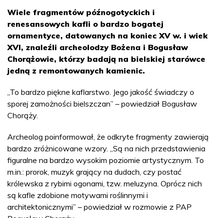
Wiele fragmentów późnogotyckich i
renesansowych kafli o bardzo bogatej
ornamentyce, datowanych na koniec XV w. i wiek
XVI, znaleźli archeolodzy Bożena i Bogusław
Chorążowie, którzy badają na bielskiej starówce
jedną z remontowanych kamienic.
„To bardzo piękne kaflarstwo. Jego jakość świadczy o
sporej zamożności bielszczan” – powiedział Bogusław
Chorąży.
Archeolog poinformował, że odkryte fragmenty zawierają
bardzo zróżnicowane wzory. „Są na nich przedstawienia
figuralne na bardzo wysokim poziomie artystycznym. To
m.in.: prorok, muzyk grający na dudach, czy postać
królewska z rybimi ogonami, tzw. meluzyna. Oprócz nich
są kafle zdobione motywami roślinnymi i
architektonicznymi” – powiedział w rozmowie z PAP