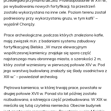
przebiegała przymurna uliczka. Prawdopodobnie w XVI w.,
po wybudowaniu nowych fortyfikacji, ta przestrzeń
została wykorzystana na inne cele. Poziom terenu został
podniesiony przy wykorzystaniu gruzu, w tym kafli” –
wyjaśnił Chorąży.
Prace archeologiczne, podczas których znaleziono kafle,
mają związek m.in. z badaniami systemu zabudowy
fortyfikacyjnej Bielska. „W murze elewacyjnym
współczesnej kamienicy znajduje się spora część
najstarszego muru obronnego miasta, o szerokości 2 m,
który został wzniesiony w pierwszej połowie XIV w. Pod
jego warstwą budowlaną znalazły się ślady osadnictwa z
XIII w.” – powiedział archeolog.
Piętrowa kamienica, w której trwają prace, powstała w
drugiej połowie XVII w. Ponad sto lat później została
rozbudowana, a istniejąca część przebudowana. W XIX w.
mieściła się tutaj czytelnia niemiecka. Obecnie budynek