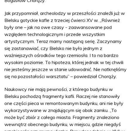
Bogusław Chorąży.
Jak przypomniał, archeolodzy w przeszłości znaleźli już w
Bielsku gotyckie kafle z trzeciej ćwierci XV w. „Również
były one – jak na owe czasy - zaawansowane pod
względem technologicznym i przede wszystkim
artystycznym. Teraz mamy następną serię. Zaczynamy
się zastanawiać, czy Bielsko nie było jednym z
ważniejszych ośrodków tego rzemiosła. I to na bardzo
wysokim poziomie. To hipoteza, której jednak w tej chwili
nie jesteśmy jeszcze w stanie udowodnić. Nie natknęliśmy
się na pozostałości warsztatu” – powiedział Chorąży.
Naukowcy nie mają pewności, z którego budynku w
Bielsku pochodzą fragmenty kafli. Raczej nie stanowiły
one części pieca w remontowanym budynku, ani nie były
wykorzystywane w znajdującym się obok zamku. „To
może być zbiór z całego miasta. Fragmenty znaleziono
wewnątrz obecnego budynku, w miejscu, gdzie niegdyś