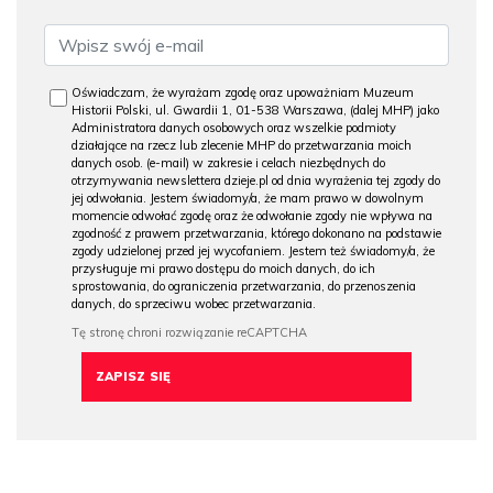
Oświadczam, że wyrażam zgodę oraz upoważniam Muzeum
Historii Polski, ul. Gwardii 1, 01-538 Warszawa, (dalej MHP) jako
Administratora danych osobowych oraz wszelkie podmioty
działające na rzecz lub zlecenie MHP do przetwarzania moich
danych osob. (e-mail) w zakresie i celach niezbędnych do
otrzymywania newslettera dzieje.pl od dnia wyrażenia tej zgody do
jej odwołania. Jestem świadomy/a, że mam prawo w dowolnym
momencie odwołać zgodę oraz że odwołanie zgody nie wpływa na
zgodność z prawem przetwarzania, którego dokonano na podstawie
zgody udzielonej przed jej wycofaniem. Jestem też świadomy/a, że
przysługuje mi prawo dostępu do moich danych, do ich
sprostowania, do ograniczenia przetwarzania, do przenoszenia
danych, do sprzeciwu wobec przetwarzania.