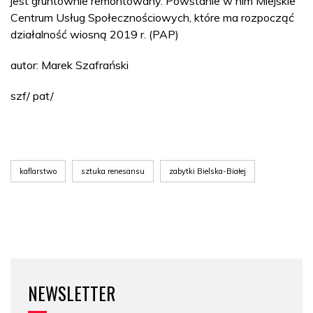
jest gruntownie remontowany. Powstanie w nim Miejskie
Centrum Usług Społecznościowych, które ma rozpocząć
działalność wiosną 2019 r. (PAP)
autor: Marek Szafrański
szf/ pat/
kaflarstwo
sztuka renesansu
zabytki Bielska-Białej
NEWSLETTER