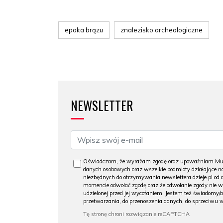
epoka brązu
znalezisko archeologiczne
NEWSLETTER
Oświadczam, że wyrażam zgodę oraz upoważniam Muzeu
danych osobowych oraz wszelkie podmioty działające na
niezbędnych do otrzymywania newslettera dzieje.pl od
momencie odwołać zgodę oraz że odwołanie zgody nie 
udzielonej przed jej wycofaniem. Jestem też świadomy/a
przetwarzania, do przenoszenia danych, do sprzeciwu 