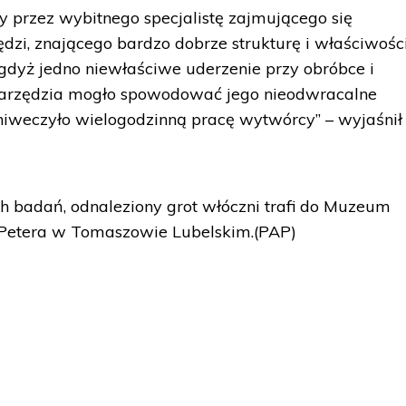
 przez wybitnego specjalistę zajmującego się
zi, znającego bardzo dobrze strukturę i właściwośc
gdyż jedno niewłaściwe uderzenie przy obróbce i
narzędzia mogło spowodować jego nieodwracalne
 niweczyło wielogodzinną pracę wytwórcy” – wyjaśnił
h badań, odnaleziony grot włóczni trafi do Muzeum
 Petera w Tomaszowie Lubelskim.(PAP)