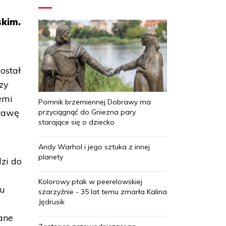
skim.
ostał
zy
emi
Pomnik brzemiennej Dobrawy ma
prawę
przyciągnąć do Gniezna pary
starające się o dziecko
Andy Warhol i jego sztuka z innej
planety
zi do
Kolorowy ptak w peerelowskiej
tu
szarzyźnie - 35 lat temu zmarła Kalina
Jędrusik
ane