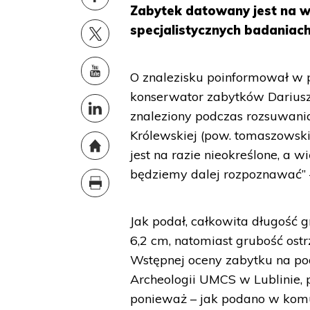
Zabytek datowany jest na wc
specjalistycznych badaniac
O znalezisku poinformował w 
konserwator zabytków Dariusz
znaleziony podczas rozsuwania
Królewskiej (pow. tomaszowski
jest na razie nieokreślone, a 
będziemy dalej rozpoznawać” 
Jak podał, całkowita długość 
6,2 cm, natomiast grubość ost
Wstępnej oceny zabytku na pods
Archeologii UMCS w Lublinie, 
ponieważ – jak podano w komu