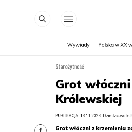
Wywiady
Polska w XX w
Search
Starożytność
Grot włóczni
Królewskiej
PUBLIKACJA: 13.11.2023
Dziedzictwo ku
Grot włóczni z krzemienia z