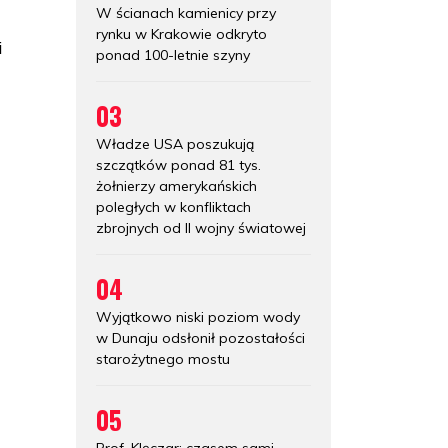
W ścianach kamienicy przy
rynku w Krakowie odkryto
i
ponad 100-letnie szyny
03
Władze USA poszukują
szczątków ponad 81 tys.
żołnierzy amerykańskich
poległych w konfliktach
zbrojnych od II wojny światowej
04
Wyjątkowo niski poziom wody
w Dunaju odsłonił pozostałości
starożytnego mostu
05
Prof. Klęczar: czasem sami