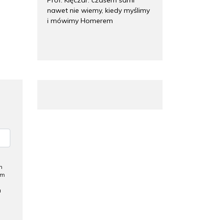
nawet nie wiemy, kiedy myślimy
i mówimy Homerem
h
ym
a