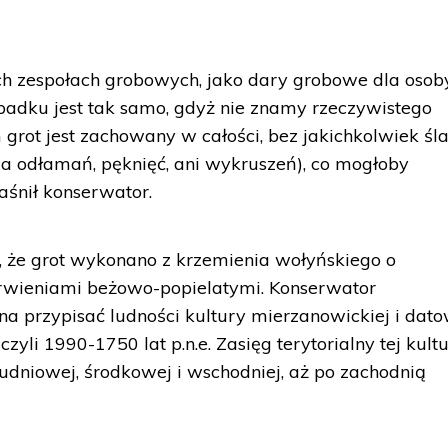
ch zespołach grobowych, jako dary grobowe dla osob
padku jest tak samo, gdyż nie znamy rzeczywistego
m grot jest zachowany w całości, bez jakichkolwiek ś
ma odłamań, pęknięć, ani wykruszeń), co mogłoby
aśnił konserwator.
, że grot wykonano z krzemienia wołyńskiego o
rwieniami beżowo-popielatymi. Konserwator
a przypisać ludności kultury mierzanowickiej i dat
zyli 1990-1750 lat p.n.e. Zasięg terytorialny tej kult
łudniowej, środkowej i wschodniej, aż po zachodnią