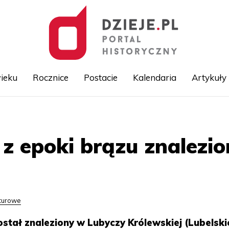
ieku
Rocznice
Postacie
Kalendaria
Artykuły
Przejdź
do
treści
 z epoki brązu znalezi
lturowe
ostał znaleziony w Lubyczy Królewskiej (Lubelski