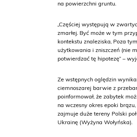
na powierzchni gruntu.
„Częściej występują w zwarty
zmarłej. Być może w tym przy
kontekstu znaleziska, Poza ty
użytkowania i zniszczeń (nie 
potwierdzać tę hipotezę” – wyj
Ze wstępnych oględzin wynika
ciemnoszarej barwie z przeba
poinformował, że zabytek możn
na wczesny okres epoki brązu, c
zajmuje duże tereny Polski po
Ukrainę (Wyżyna Wołyńska).