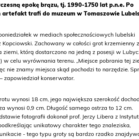
zesną epokę brązu, tj. 1990-1750 lat p.n.e. Po
h artefakt trafi do muzeum w Tomaszowie Lubel
poniedziałek w mediach społecznościowych lubelski
 Kopciowski. Zachowany w całości grot krzemienny z
 ziemi, którą dostarczono na jedną z posesji w Lubyc
) w celu wyrównania terenu. „Miejsce pobrania tej zi
więc nie znamy miejsca skąd pochodzi to narzędzie. S
– zapowiedział konserwator.
grotu wynosi 18 cm, jego największa szerokość dochod
rza wynosi 0,9 cm. Długość samego ostrza to 12 cm.
tawie fotografii dokonał prof. Jerzy Libera z Instytu
podkreślając unikatowy charakter tego znaleziska,
nikacie - tego typu groty są bardzo rzadko znajdyw