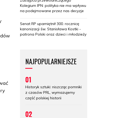
Zastępca przewodniczącego
Kolegium IPN: polityka nie ma wpływu
na podejmowane przez nas decyzje
y
Senat RP upamiętnił 300. rocznicę
kanonizacji św. Stanisława Kostki -
patrona Polski oraz dzieci i młodzieży
ladów
NAJPOPULARNIEJSZE
01
ować
Historyk sztuki: niszcząc pomniki
ury
z czasów PRL, wymazujemy
część polskiej historii
02