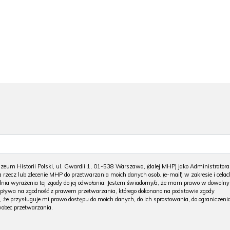
m Historii Polski, ul. Gwardii 1, 01-538 Warszawa, (dalej MHP) jako Administratora
 rzecz lub zlecenie MHP do przetwarzania moich danych osob. (e-mail) w zakresie i celac
 dnia wyrażenia tej zgody do jej odwołania. Jestem świadomy/a, że mam prawo w dowoln
wpływa na zgodność z prawem przetwarzania, którego dokonano na podstawie zgody
, że przysługuje mi prawo dostępu do moich danych, do ich sprostowania, do ograniczeni
wobec przetwarzania.