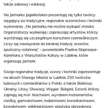
także zabawy i edukacji.
Na Jarmarku Jagiellońskim prezentują się tylko twórcy
sięgający po tradycyjne, regionalne wzornictwo i techniki
wykonania. „Na Jarmarku nie można wykupić stoiska.
Organizatorzy wybierają i zapraszają artystów, którzy
wyróżniają się szczególnym kunsztem rzemieślniczym.
Liczy się nawiązanie do lokalnej tradycji, wzorów,
spuścizny rodzinnej” – powiedziała Paulina Skipirzepa-
Kamińska z Warsztatów Kultury w Lublinie, które
organizują Jarmark.
Swoje regionalne tradycje, wzory i techniki zaprezentuje
na ulicach Starego Miasta w Lublinie 250 twórców
ludowych i rzemieślników z Polski, a także Białorusi,
Ukrainy, Litwy, Słowacji, Węgier, Bułgarii, Estonii, którzy
zajmują się m.in. tkactwem, wyrobem instrumentów,
rzeźbą, garncarstwem, malarstwem, koronkarstwem,
kowalstwem, wikliniarstwem, plastyką obrzędową.