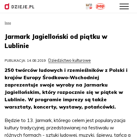
Inne
Przejdź
do
Jarmark Jagielloński od piątku w
treści
Lublinie
Dziedzictwo kulturowe
PUBLIKACJA: 14.08.2019
250 twórców ludowych i rzemieślników z Polski i
krajów Europy Środkowo-Wschodniej
zaprezentuje swoje wyroby na Jarmarku
Jagiellońskim, który rozpocznie się w piątek w
Lublinie. W programie imprezy są także
warsztaty, koncerty, wystawy, potańcówki.
Będzie to 13. Jarmark, którego celem jest popularyzacja
kultury tradycyjnej, przedstawianej na festiwalu w
różnych formach - sztuki ludowej, muzyki, śpiewu, tańca a