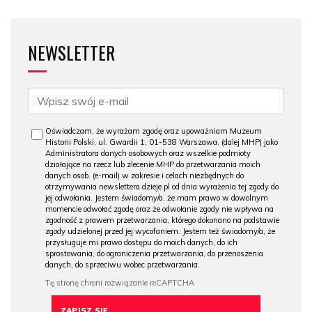
NEWSLETTER
Oświadczam, że wyrażam zgodę oraz upoważniam Muzeum
Historii Polski, ul. Gwardii 1, 01-538 Warszawa, (dalej MHP) jako
Administratora danych osobowych oraz wszelkie podmioty
działające na rzecz lub zlecenie MHP do przetwarzania moich
danych osob. (e-mail) w zakresie i celach niezbędnych do
otrzymywania newslettera dzieje.pl od dnia wyrażenia tej zgody do
jej odwołania. Jestem świadomy/a, że mam prawo w dowolnym
momencie odwołać zgodę oraz że odwołanie zgody nie wpływa na
zgodność z prawem przetwarzania, którego dokonano na podstawie
zgody udzielonej przed jej wycofaniem. Jestem też świadomy/a, że
przysługuje mi prawo dostępu do moich danych, do ich
sprostowania, do ograniczenia przetwarzania, do przenoszenia
danych, do sprzeciwu wobec przetwarzania.