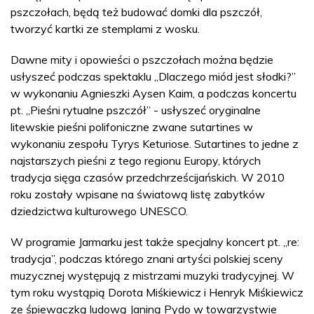
pszczołach, będą też budować domki dla pszczół,
tworzyć kartki ze stemplami z wosku.
Dawne mity i opowieści o pszczołach można będzie
usłyszeć podczas spektaklu „Dlaczego miód jest słodki?”
w wykonaniu Agnieszki Aysen Kaim, a podczas koncertu
pt. „Pieśni rytualne pszczół” - usłyszeć oryginalne
litewskie pieśni polifoniczne zwane sutartines w
wykonaniu zespołu Tyrys Keturiose. Sutartines to jedne z
najstarszych pieśni z tego regionu Europy, których
tradycja sięga czasów przedchrześcijańskich. W 2010
roku zostały wpisane na światową listę zabytków
dziedzictwa kulturowego UNESCO.
W programie Jarmarku jest także specjalny koncert pt. „re:
tradycja”, podczas którego znani artyści polskiej sceny
muzycznej występują z mistrzami muzyki tradycyjnej. W
tym roku wystąpią Dorota Miśkiewicz i Henryk Miśkiewicz
ze śpiewaczką ludową Janiną Pydo w towarzystwie