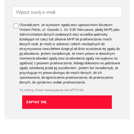
Oświadczam, że wyrażam zgodę oraz upoważniam Muzeum
Historii Polski, ul. Gwardii 1, 01-538 Warszawa, (dalej MHP) jako
Administratora danych osobowych oraz wszelkie podmioty
działające na rzecz lub zlecenie MHP do przetwarzania moich
danych osob. (e-mail) w zakresie i celach niezbędnych do
otrzymywania newslettera dzieje.pl od dnia wyrażenia tej zgody do
jej odwołania. Jestem świadomy/a, że mam prawo w dowolnym
momencie odwołać zgodę oraz że odwołanie zgody nie wpływa na
zgodność z prawem przetwarzania, którego dokonano na podstawie
zgody udzielonej przed jej wycofaniem. Jestem też świadomy/a, że
przysługuje mi prawo dostępu do moich danych, do ich
sprostowania, do ograniczenia przetwarzania, do przenoszenia
danych, do sprzeciwu wobec przetwarzania.