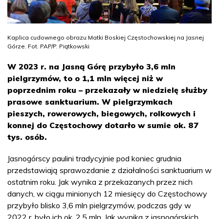
Kaplica cudownego obrazu Matki Boskiej Częstochowskiej na Jasnej
Górze. Fot. PAP/P. Piątkowski
W 2023 r. na Jasną Górę przybyło 3,6 mln
pielgrzymów, to o 1,1 mln więcej niż w
poprzednim roku – przekazały w niedzielę służby
prasowe sanktuarium. W pielgrzymkach
pieszych, rowerowych, biegowych, rolkowych i
konnej do Częstochowy dotarło w sumie ok. 87
tys. osób.
Jasnogórscy paulini tradycyjnie pod koniec grudnia
przedstawiają sprawozdanie z działalności sanktuarium w
ostatnim roku. Jak wynika z przekazanych przez nich
danych, w ciągu minionych 12 miesięcy do Częstochowy
przybyło blisko 3,6 mln pielgrzymów, podczas gdy w
2022 r. było ich ok. 2,5 mln. Jak wynika z jasnogórskich