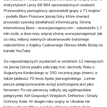
statystykach i przy 68 984 oprowadzonych osobach
Przewodnicy jasnogórscy oprowadzili grupy z 71 krajów”
- podało Biuro Prasowe Jasnej Góry, które również
prowadzi szeroką działalność informacyjną. Stronę
internetową Biura - www.jasnagora.com - odwiedziło 1,7
mln osób, a dwa razy więcej stronę www.jasnagora.pl. Jak
co roku, miliony wiernych obserwowało transmisje
nabożeństw z Kaplicy Cudownego Obrazu Matki Bożej na
kanale YouTube.
Do najważniejszych wydarzeń w ostatnich 12 miesiącach
na Jasnej Górze paulini zaliczają m.in. obchody Roku o.
Augustyna Kordeckiego w 350. rocznicę jego śmierci, a
także jubileusz 70-lecia Apelu Jasnogórskiego. „Letnie
piesze pielgrzymowanie wciąż postrzegane jest jako
fenomen. Po raz pierwszy odbyły się ogólnopolskie
pielgrzymki: Kół Gospodyń Wiejskich, Drifterów i Straży
Ochrony Kolei. W drugim roku wojny w Ukrainie nie
brakowało modlitwy o pokój i różnego rodzaju form