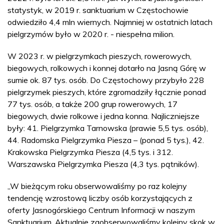
statystyk, w 2019 r. sanktuarium w Częstochowie
odwiedziło 4,4 mln wiernych. Najmniej w ostatnich latach
pielgrzymów było w 2020 r. - niespełna milion.
W 2023 r. w pielgrzymkach pieszych, rowerowych,
biegowych, rolkowych i konnej dotarło na Jasną Górę w
sumie ok. 87 tys. osób. Do Częstochowy przybyło 228
pielgrzymek pieszych, które zgromadziły łącznie ponad
77 tys. osób, a także 200 grup rowerowych, 17
biegowych, dwie rolkowe i jedna konna. Najliczniejsze
były: 41. Pielgrzymka Tarnowska (prawie 5,5 tys. osób),
44. Radomska Pielgrzymka Piesza – (ponad 5 tys.), 42.
Krakowska Pielgrzymka Piesza (4,5 tys. i 312.
Warszawska Pielgrzymka Piesza (4,3 tys. pątników).
„W bieżącym roku obserwowaliśmy po raz kolejny
tendencję wzrostową liczby osób korzystających z
oferty Jasnogórskiego Centrum Informacji w naszym
Sanktuarium. Aktualnie zaobserwowaliśmy kolejny skok w