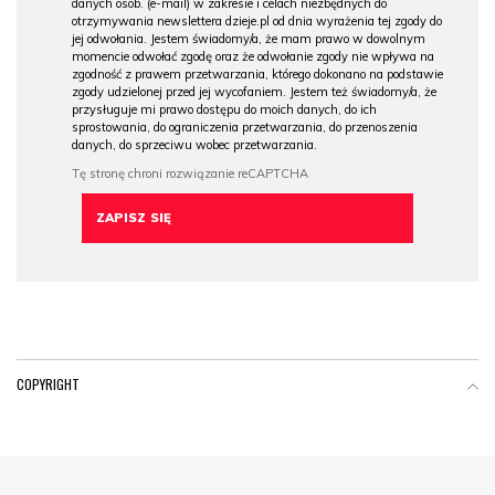
danych osob. (e-mail) w zakresie i celach niezbędnych do
otrzymywania newslettera dzieje.pl od dnia wyrażenia tej zgody do
jej odwołania. Jestem świadomy/a, że mam prawo w dowolnym
momencie odwołać zgodę oraz że odwołanie zgody nie wpływa na
zgodność z prawem przetwarzania, którego dokonano na podstawie
zgody udzielonej przed jej wycofaniem. Jestem też świadomy/a, że
przysługuje mi prawo dostępu do moich danych, do ich
sprostowania, do ograniczenia przetwarzania, do przenoszenia
danych, do sprzeciwu wobec przetwarzania.
COPYRIGHT