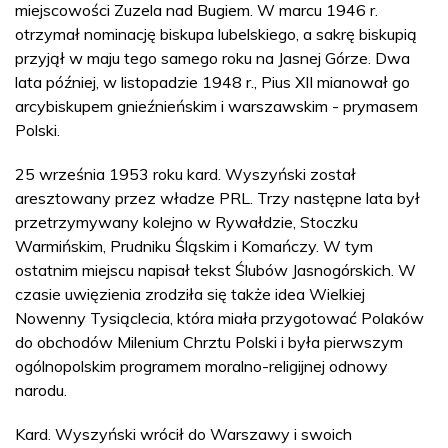
miejscowości Zuzela nad Bugiem. W marcu 1946 r.
otrzymał nominację biskupa lubelskiego, a sakrę biskupią
przyjął w maju tego samego roku na Jasnej Górze. Dwa
lata później, w listopadzie 1948 r., Pius XII mianował go
arcybiskupem gnieźnieńskim i warszawskim - prymasem
Polski.
25 września 1953 roku kard. Wyszyński został
aresztowany przez władze PRL. Trzy następne lata był
przetrzymywany kolejno w Rywałdzie, Stoczku
Warmińskim, Prudniku Śląskim i Komańczy. W tym
ostatnim miejscu napisał tekst Ślubów Jasnogórskich. W
czasie uwięzienia zrodziła się także idea Wielkiej
Nowenny Tysiąclecia, która miała przygotować Polaków
do obchodów Milenium Chrztu Polski i była pierwszym
ogólnopolskim programem moralno-religijnej odnowy
narodu.
Kard. Wyszyński wrócił do Warszawy i swoich