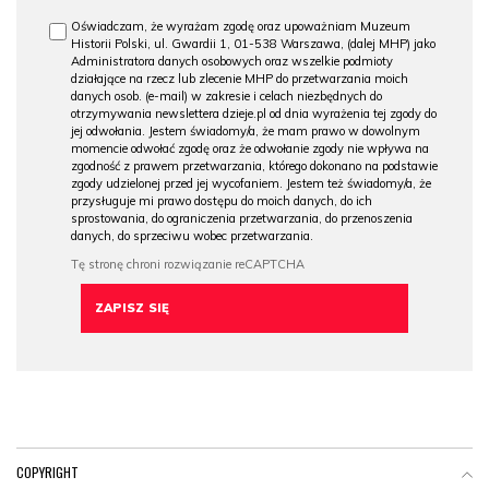
Oświadczam, że wyrażam zgodę oraz upoważniam Muzeum
Historii Polski, ul. Gwardii 1, 01-538 Warszawa, (dalej MHP) jako
Administratora danych osobowych oraz wszelkie podmioty
działające na rzecz lub zlecenie MHP do przetwarzania moich
danych osob. (e-mail) w zakresie i celach niezbędnych do
otrzymywania newslettera dzieje.pl od dnia wyrażenia tej zgody do
jej odwołania. Jestem świadomy/a, że mam prawo w dowolnym
momencie odwołać zgodę oraz że odwołanie zgody nie wpływa na
zgodność z prawem przetwarzania, którego dokonano na podstawie
zgody udzielonej przed jej wycofaniem. Jestem też świadomy/a, że
przysługuje mi prawo dostępu do moich danych, do ich
sprostowania, do ograniczenia przetwarzania, do przenoszenia
danych, do sprzeciwu wobec przetwarzania.
COPYRIGHT