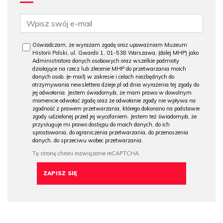
Oświadczam, że wyrażam zgodę oraz upoważniam Muzeum
Historii Polski, ul. Gwardii 1, 01-538 Warszawa, (dalej MHP) jako
Administratora danych osobowych oraz wszelkie podmioty
działające na rzecz lub zlecenie MHP do przetwarzania moich
danych osob. (e-mail) w zakresie i celach niezbędnych do
otrzymywania newslettera dzieje.pl od dnia wyrażenia tej zgody do
jej odwołania. Jestem świadomy/a, że mam prawo w dowolnym
momencie odwołać zgodę oraz że odwołanie zgody nie wpływa na
zgodność z prawem przetwarzania, którego dokonano na podstawie
zgody udzielonej przed jej wycofaniem. Jestem też świadomy/a, że
przysługuje mi prawo dostępu do moich danych, do ich
sprostowania, do ograniczenia przetwarzania, do przenoszenia
danych, do sprzeciwu wobec przetwarzania.