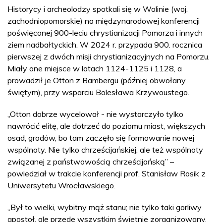
Historycy i archeolodzy spotkali się w Wolinie (woj.
zachodniopomorskie) na międzynarodowej konferencji
poświęconej 900-leciu chrystianizacji Pomorza i innych
ziem nadbałtyckich. W 2024 r. przypada 900. rocznica
pierwszej z dwóch misji chrystianizacyjnych na Pomorzu.
Miały one miejsce w latach 1124-1125 i 1128, a
prowadził je Otton z Bambergu (później obwołany
świętym), przy wsparciu Bolesława Krzywoustego.
„Otton dobrze wycelował - nie wystarczyło tylko
nawrócić elitę, ale dotrzeć do poziomu miast, większych
osad, grodów, bo tam zaczęło się formowanie nowej
wspólnoty. Nie tylko chrześcijańskiej, ale też wspólnoty
związanej z państwowością chrześcijańską” –
powiedział w trakcie konferencji prof. Stanisław Rosik z
Uniwersytetu Wrocławskiego.
„Był to wielki, wybitny mąż stanu; nie tylko taki gorliwy
apostoł, ale przede wszystkim świetnie zorganizowany,