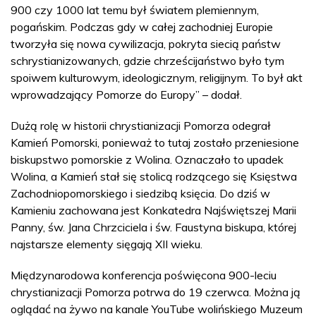
900 czy 1000 lat temu był światem plemiennym,
pogańskim. Podczas gdy w całej zachodniej Europie
tworzyła się nowa cywilizacja, pokryta siecią państw
schrystianizowanych, gdzie chrześcijaństwo było tym
spoiwem kulturowym, ideologicznym, religijnym. To był akt
wprowadzający Pomorze do Europy” – dodał.
Dużą rolę w historii chrystianizacji Pomorza odegrał
Kamień Pomorski, ponieważ to tutaj zostało przeniesione
biskupstwo pomorskie z Wolina. Oznaczało to upadek
Wolina, a Kamień stał się stolicą rodzącego się Księstwa
Zachodniopomorskiego i siedzibą księcia. Do dziś w
Kamieniu zachowana jest Konkatedra Najświętszej Marii
Panny, św. Jana Chrzciciela i św. Faustyna biskupa, której
najstarsze elementy sięgają XII wieku.
Międzynarodowa konferencja poświęcona 900-leciu
chrystianizacji Pomorza potrwa do 19 czerwca. Można ją
oglądać na żywo na kanale YouTube wolińskiego Muzeum