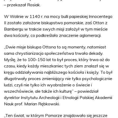
– przekazał Rosiak.
W Wolinie w 1140 r. na mocy bulli papieskiej Innocentego
II zostało założone biskupstwo pomorskie, zaś Otton z
Bambergu w trakcie swych misji założył w tym mieście
dwa kościoły, co podkreślało znaczenie aglomeracji.
„Dwie misje biskupa Ottona to są momenty, natomiast
sama chrystianizacja społeczeństwa trwała dekady.
Myślę, że to 100-150 lat to był proces, który trwa aż do
czasu, kiedy każdy mieszkaniec tych ziem znalazł się w
kręgu oddziaływania najbliższego kościoła i księży. To był
długotrwały proces zmieniający nie tylko psychologicznie
ludzi, czyli nie tylko ich wyobrażenie o świecie i
wszechświecie, ale także ich kulturę” – powiedział
dyrektor Instytutu Archeologii i Etnologii Polskiej Akademii
Nauk prof. Marian Rębkowski.
„Ten świat, w którym Pomorze znajdowało się jeszcze