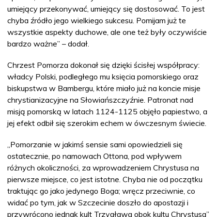
umiejący przekonywać, umiejący się dostosować. To jest
chyba źródło jego wielkiego sukcesu. Pomijam już te
wszystkie aspekty duchowe, ale one też były oczywiście
bardzo ważne” – dodał.
Chrzest Pomorza dokonał się dzięki ścisłej współpracy:
władcy Polski, podległego mu księcia pomorskiego oraz
biskupstwa w Bambergu, które miało już na koncie misje
chrystianizacyjne na Słowiańszczyźnie. Patronat nad
misją pomorską w latach 1124-1125 objęło papiestwo, a
jej efekt odbił się szerokim echem w ówczesnym świecie.
„Pomorzanie w jakimś sensie sami opowiedzieli się
ostatecznie, po namowach Ottona, pod wpływem
różnych okoliczności, za wprowadzeniem Chrystusa na
pierwsze miejsce, co jest istotne. Chyba nie od początku
traktując go jako jedynego Boga; wręcz przeciwnie, co
widać po tym, jak w Szczecinie doszło do apostazji i
przywrócono jednak kult Trzygława obok kultu Chrystusa”