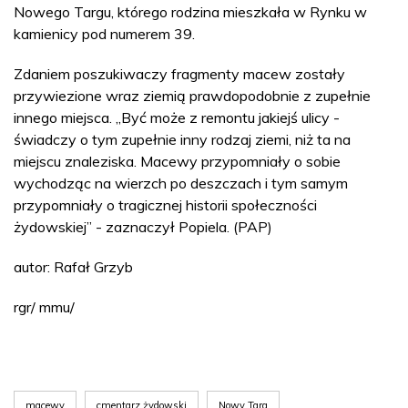
Nowego Targu, którego rodzina mieszkała w Rynku w
kamienicy pod numerem 39.
Zdaniem poszukiwaczy fragmenty macew zostały
przywiezione wraz ziemią prawdopodobnie z zupełnie
innego miejsca. „Być może z remontu jakiejś ulicy -
świadczy o tym zupełnie inny rodzaj ziemi, niż ta na
miejscu znaleziska. Macewy przypomniały o sobie
wychodząc na wierzch po deszczach i tym samym
przypomniały o tragicznej historii społeczności
żydowskiej” - zaznaczył Popiela. (PAP)
autor: Rafał Grzyb
rgr/ mmu/
macewy
cmentarz żydowski
Nowy Targ