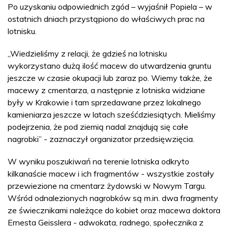
Po uzyskaniu odpowiednich zgód – wyjaśnił Popiela – w
ostatnich dniach przystąpiono do właściwych prac na
lotnisku.
„Wiedzieliśmy z relacji, że gdzieś na lotnisku
wykorzystano dużą ilość macew do utwardzenia gruntu
jeszcze w czasie okupacji lub zaraz po. Wiemy także, że
macewy z cmentarza, a następnie z lotniska widziane
były w Krakowie i tam sprzedawane przez lokalnego
kamieniarza jeszcze w latach sześćdziesiątych. Mieliśmy
podejrzenia, że pod ziemią nadal znajdują się całe
nagrobki” - zaznaczył organizator przedsięwzięcia.
W wyniku poszukiwań na terenie lotniska odkryto
kilkanaście macew i ich fragmentów - wszystkie zostały
przewiezione na cmentarz żydowski w Nowym Targu.
Wśród odnalezionych nagrobków są m.in. dwa fragmenty
ze świecznikami należące do kobiet oraz macewa doktora
Ernesta Geisslera - adwokata, radnego, społecznika z