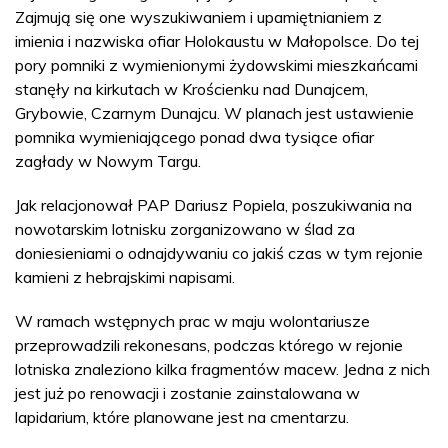
Zajmują się one wyszukiwaniem i upamiętnianiem z
imienia i nazwiska ofiar Holokaustu w Małopolsce. Do tej
pory pomniki z wymienionymi żydowskimi mieszkańcami
stanęły na kirkutach w Krościenku nad Dunajcem,
Grybowie, Czarnym Dunajcu. W planach jest ustawienie
pomnika wymieniającego ponad dwa tysiące ofiar
zagłady w Nowym Targu.
Jak relacjonował PAP Dariusz Popiela, poszukiwania na
nowotarskim lotnisku zorganizowano w ślad za
doniesieniami o odnajdywaniu co jakiś czas w tym rejonie
kamieni z hebrajskimi napisami.
W ramach wstępnych prac w maju wolontariusze
przeprowadzili rekonesans, podczas którego w rejonie
lotniska znaleziono kilka fragmentów macew. Jedna z nich
jest już po renowacji i zostanie zainstalowana w
lapidarium, które planowane jest na cmentarzu.