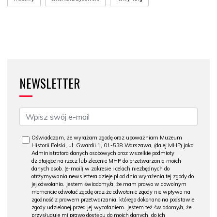
NEWSLETTER
Oświadczam, że wyrażam zgodę oraz upoważniam Muzeum
Historii Polski, ul. Gwardii 1, 01-538 Warszawa, (dalej MHP) jako
Administratora danych osobowych oraz wszelkie podmioty
działające na rzecz lub zlecenie MHP do przetwarzania moich
danych osob. (e-mail) w zakresie i celach niezbędnych do
otrzymywania newslettera dzieje.pl od dnia wyrażenia tej zgody do
jej odwołania. Jestem świadomy/a, że mam prawo w dowolnym
momencie odwołać zgodę oraz że odwołanie zgody nie wpływa na
zgodność z prawem przetwarzania, którego dokonano na podstawie
zgody udzielonej przed jej wycofaniem. Jestem też świadomy/a, że
przysługuje mi prawo dostępu do moich danych, do ich