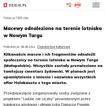
Polska po 1989 roku
Przejdź
do
Macewy odnalezione na terenie lotniska
treści
w Nowym Targu
Dziedzictwo kulturowe
PUBLIKACJA: 08.08.2021
Kilkanaście macew i ich fragmentów odnaleźli
społecznicy na terenie lotniska w Nowym Targu
(Małopolskie). Wszystkie zostały przewiezione na
tamtejszy cmentarz żydowski. W planach jest
upamiętnienie z imienia i nazwiska wszystkich
ofiar Holokaustu z tego miasta.
Przedsięwzięcie zorganizowały osoby związane z
projektem "Ludzie, nie Liczby" prowadzonym przez
kajakarza górskiego i olimpijczyka Dariusza Popielę.