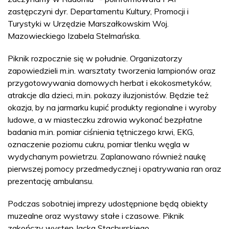
zastępczyni dyr. Departamentu Kultury, Promocji i
Turystyki w Urzędzie Marszałkowskim Woj.
Mazowieckiego Izabela Stelmańska.
Piknik rozpocznie się w południe. Organizatorzy
zapowiedzieli m.in. warsztaty tworzenia lampionów oraz
przygotowywania domowych herbat i ekokosmetyków,
atrakcje dla dzieci, m.in. pokazy iluzjonistów. Będzie też
okazja, by na jarmarku kupić produkty regionalne i wyroby
ludowe, a w miasteczku zdrowia wykonać bezpłatne
badania m.in. pomiar ciśnienia tętniczego krwi, EKG,
oznaczenie poziomu cukru, pomiar tlenku węgla w
wydychanym powietrzu. Zaplanowano również naukę
pierwszej pomocy przedmedycznej i opatrywania ran oraz
prezentację ambulansu.
Podczas sobotniej imprezy udostępnione będą obiekty
muzealne oraz wystawy stałe i czasowe. Piknik
zakończy występ Jacka Stachurskiego.