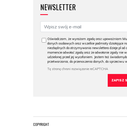
NEWSLETTER
Oświadczam, że wyrażam zgodę oraz upoważniam Muzeu
danych osobowych oraz wszelkie podmioty działające na
niezbędnych do otrzymywania newslettera dzieje.pl od
momencie odwołać zgodę oraz że odwołanie zgody nie 
udzielonej przed jej wycofaniem. Jestem też świadomy/a
przetwarzania, do przenoszenia danych, do sprzeciwu 
COPYRIGHT