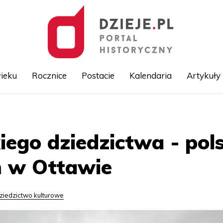
ieku
Rocznice
Postacie
Kalendaria
Artykuły
Przejdź
do
treści
iego dziedzictwa - pol
 w Ottawie
ziedzictwo kulturowe