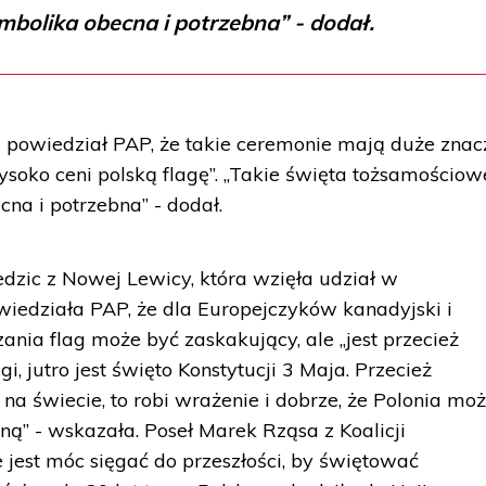
ymbolika obecna i potrzebna” - dodał.
 powiedział PAP, że takie ceremonie mają duże znac
wysoko ceni polską flagę”. „Takie święta tożsamościow
cna i potrzebna” - dodał.
dzic z Nowej Lewicy, która wzięła udział w
wiedziała PAP, że dla Europejczyków kanadyjski i
ia flag może być zaskakujący, ale „jest przecież
i, jutro jest święto Konstytucji 3 Maja. Przecież
na świecie, to robi wrażenie i dobrze, że Polonia mo
ną” - wskazała. Poseł Marek Rząsa z Koalicji
 jest móc sięgać do przeszłości, by świętować