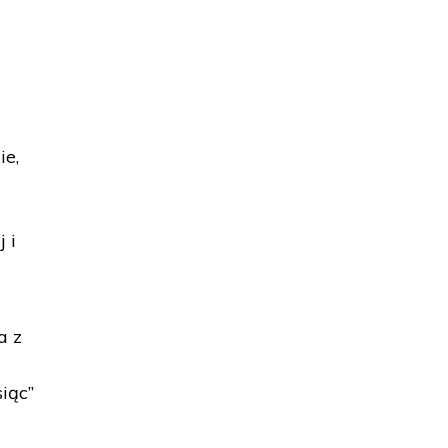
ie,
 i
a z
iąc”