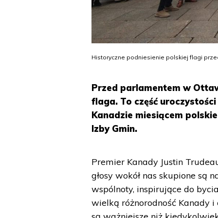
Historyczne podniesienie polskiej flagi pr
Przed parlamentem w Ottaw
flaga. To część uroczystoś
Kanadzie miesiącem polskie
Izby Gmin.
Premier Kanady Justin Trudeau
głosy wokół nas skupione są na
wspólnoty, inspirujące do byc
wielką różnorodność Kanady i 
są ważniejsze niż kiedykolwie