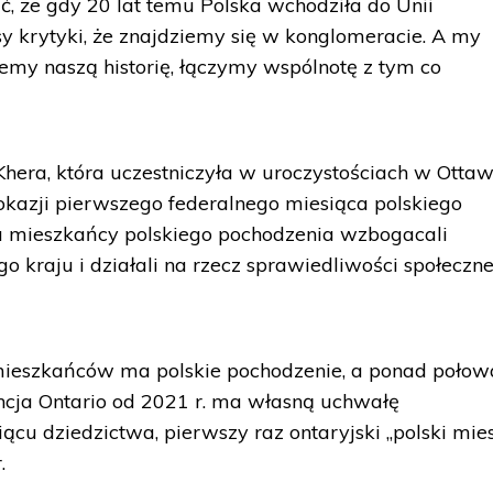
ć, że gdy 20 lat temu Polska wchodziła do Unii
osy krytyki, że znajdziemy się w konglomeracie. A my
my naszą historię, łączymy wspólnotę z tym co
hera, która uczestniczyła w uroczystościach w Ottaw
okazji pierwszego federalnego miesiąca polskiego
ku mieszkańcy polskiego pochodzenia wzbogacali
 kraju i działali na rzecz sprawiedliwości społecznej
 mieszkańców ma polskie pochodzenie, a ponad połow
ncja Ontario od 2021 r. ma własną uchwałę
cu dziedzictwa, pierwszy raz ontaryjski „polski mies
.