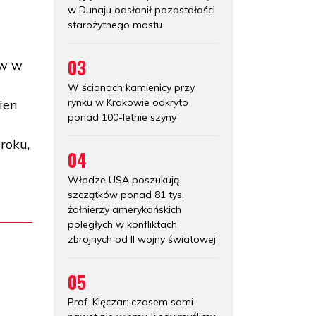
w Dunaju odsłonił pozostałości
starożytnego mostu
o
03
ów w
W ścianach kamienicy przy
rynku w Krakowie odkryto
ien
ponad 100-letnie szyny
roku,
04
Władze USA poszukują
szczątków ponad 81 tys.
żołnierzy amerykańskich
poległych w konfliktach
zbrojnych od II wojny światowej
05
Prof. Klęczar: czasem sami