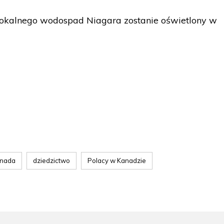
lokalnego wodospad Niagara zostanie oświetlony w
nada
dziedzictwo
Polacy w Kanadzie