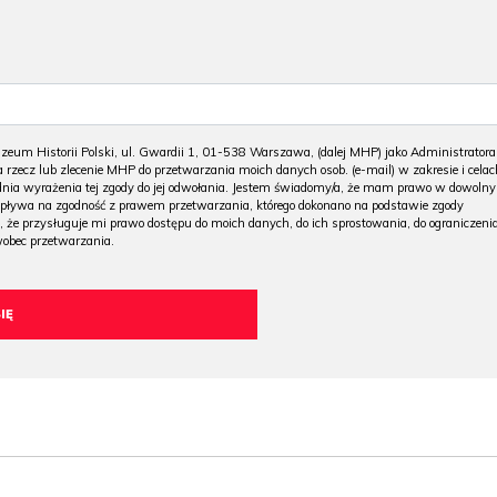
m Historii Polski, ul. Gwardii 1, 01-538 Warszawa, (dalej MHP) jako Administratora
 rzecz lub zlecenie MHP do przetwarzania moich danych osob. (e-mail) w zakresie i celac
 dnia wyrażenia tej zgody do jej odwołania. Jestem świadomy/a, że mam prawo w dowoln
wpływa na zgodność z prawem przetwarzania, którego dokonano na podstawie zgody
, że przysługuje mi prawo dostępu do moich danych, do ich sprostowania, do ograniczeni
wobec przetwarzania.