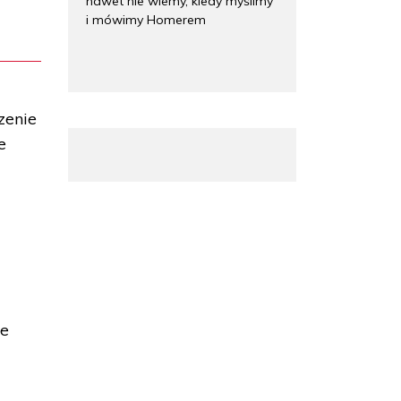
nawet nie wiemy, kiedy myślimy
i mówimy Homerem
zenie
e
że