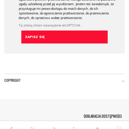
zgody udzielonej przed jej wycofaniem. Jestem też świadomy/a, że
przysługuje mi prawo dostępu do moich danych, do ich
sprostowania, do ograniczenia przetwarzania, do przenoszenia
danych, do sprzeciwu wobec przetwarzania.
COPYRIGHT
Menu Footer
DEKLARACJA DOSTĘPNOŚCI
© COPYRIGHT PAP 2026