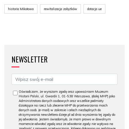
historia Mikołowa
rewitalizacja zabytków
dotacja ue
NEWSLETTER
Oświadczam, że wyrażam zgodę oraz upoważniam Muzeum
Historii Polski, ul. Gwardii 1, 01-538 Warszawa, (dalej MHP) jako
Administratora danych osobowych oraz wszelkie podmioty
działające na rzecz lub zlecenie MHP do przetwarzania moich
danych osob. (e-mail) w zakresie i celach niezbędnych do
otrzymywania newslettera dzieje.pl od dnia wyrażenia tej zgody do
jej odwołania. Jestem świadomy/a, że mam prawo w dowolnym
momencie odwołać zgodę oraz że odwołanie zgody nie wpływa na
zgodność z prawem przetwarzania, którego dokonano na podstawie